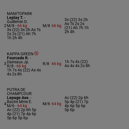
MANITOPARK
Leplay T.
-
3s (22) 3s 2h
Guillemin D.
As Ts 2s 2s
2
M/8 -
66 kg
M/8
66 kg
(21) Ah 7h 1h
3s (22) 3s 2h As Ts
2h 4h
2s 2s (21) Ah 7h
1h 2h 4h
KAPPA GREEN
Fourcade R.
-
1h 7s 4s (22)
Daireaux Jp.
3
R/8
66 kg
As 4s 4s 2s 8h
R/8 -
66 kg
1h 7s 4s (22) As 4s
4s 2s 8h
PUTRA DE
CHAMPCOUR
Lepage Axe.
-
Ac (22) 2p 6h
Bazire Mme E.
5p 4p (21) 7p
4
M/6
64 kg
M/6 -
64 kg
4p 6p 5p 6p
Ac (22) 2p 6h 5p
5p 6p
4p (21) 7p 4p 6p
5p 6p 5p 6p