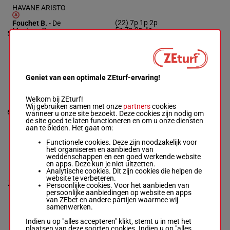
HAVANE ARISTO
(22) 7p 1p 2p
Fouchet B.
-
De
5p 7p 2p 4p
Montzey O.
5
M/6
67 kg
(21) 9h Ds 7h
M/6 -
67 kg
Dh
(22) 7p 1p 2p 5p
7p 2p 4p (21) 9h
Ds 7h Dh
Geniet van een optimale ZEturf-ervaring!
EAUSAUVAGE
LANLORE
Welkom bij ZEturf!
Crampe M.
-
(21) As 5s 1s
Wij gebruiken samen met onze
partners
cookies
Corduan C.
7s 2s 1s 5s
6
R/9
63 kg
wanneer u onze site bezoekt. Deze cookies zijn nodig om
R/9 -
63 kg
(20) Ts 5s Ts
de site goed te laten functioneren en om u onze diensten
(21) As 5s 1s 7s 2s
5s Tc
aan te bieden. Het gaat om:
1s 5s (20) Ts 5s Ts
5s Tc
Functionele cookies. Deze zijn noodzakelijk voor
het organiseren en aanbieden van
weddenschappen en een goed werkende website
en apps. Deze kun je niet uitzetten.
HERMINE DE
Analytische cookies. Dit zijn cookies die helpen de
BRABOIS
website te verbeteren.
Amar Bas.
-
Levy
7
M/6
61 kg
Ah (21) 5p 4p
Persoonlijke cookies. Voor het aanbieden van
Gp.
persoonlijke aanbiedingen op website en apps
M/6 -
61 kg
van ZEbet en andere partijen waarmee wij
Ah (21) 5p 4p
samenwerken.
Indien u op "alles accepteren" klikt, stemt u in met het
plaatsen van deze soorten cookies. Indien u op "alles