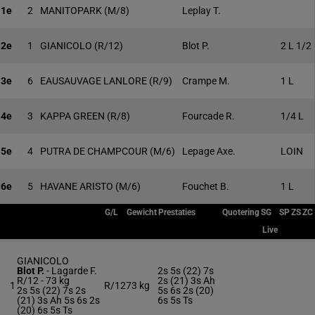
1e
2
MANITOPARK
(M/8)
Leplay T.
2e
1
GIANICOLO
(R/12)
Blot P.
2 L 1/2
3e
6
EAUSAUVAGE LANLORE
(R/9)
Crampe M.
1 L
4e
3
KAPPA GREEN
(R/8)
Fourcade R.
1/4 L
5e
4
PUTRA DE CHAMPCOUR
(M/6)
Lepage Axe.
LOIN
6e
5
HAVANE ARISTO
(M/6)
Fouchet B.
1 L
G/L
Gewicht
Prestaties
Quotering
SG
SP
ZS
ZC
Live
GIANICOLO
Blot P.
-
Lagarde F.
2s 5s (22) 7s
R/12 -
73 kg
2s (21) 3s Ah
1
R/12
73 kg
2s 5s (22) 7s 2s
5s 6s 2s (20)
(21) 3s Ah 5s 6s 2s
6s 5s Ts
(20) 6s 5s Ts