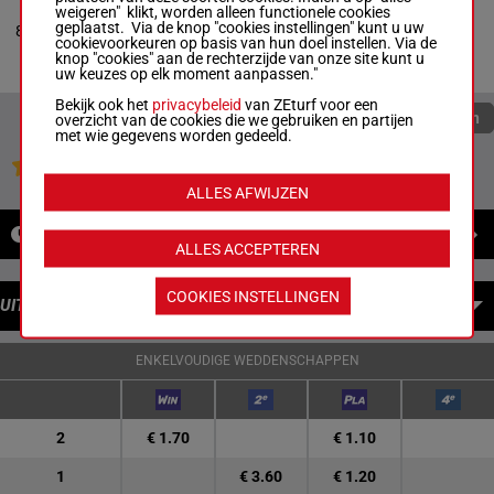
ZIHA
weigeren" klikt, worden alleen functionele cookies
Rodriguez Nunez
4c (20) 8p 6p
geplaatst. Via de knop "cookies instellingen" kunt u uw
8
M/6
63 kg
H.
-
Rondele C.
Ap
cookievoorkeuren op basis van hun doel instellen. Via de
M/6 -
63 kg
knop "cookies" aan de rechterzijde van onze site kunt u
4c (20) 8p 6p Ap
uw keuzes op elk moment aanpassen."
Bekijk ook het
privacybeleid
van ZEturf voor een
Quoteringen verversen
overzicht van de cookies die we gebruiken en partijen
met wie gegevens worden gedeeld.
Jouw favoriete paarden
ALLES AFWIJZEN
NIEUWS
ALLES ACCEPTEREN
COOKIES INSTELLINGEN
UITBETALINGEN
ENKELVOUDIGE WEDDENSCHAPPEN
2
€ 1.70
€ 1.10
1
€ 3.60
€ 1.20