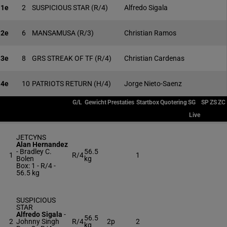
1e
2
SUSPICIOUS STAR
(R/4)
Alfredo Sigala
2e
6
MANSAMUSA
(R/3)
Christian Ramos
3e
8
GRS STREAK OF TF
(R/4)
Christian Cardenas
4e
10
PATRIOTS RETURN
(H/4)
Jorge Nieto-Saenz
G/L
Gewicht
Prestaties
Startbox
Quotering
SG
SP
ZS
ZC
Live
JETCYNS
Alan Hernandez
-
Bradley C.
56.5
1
R/4
1
Bolen
kg
Box: 1 -
R/4 -
56.5 kg
SUSPICIOUS
STAR
Alfredo Sigala
-
56.5
2
Johnny Singh
R/4
2p
2
kg