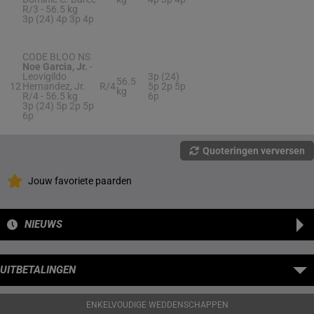
R/3 -
56.5 kg
3p (24) 4p 3p 4p
CODE BLOO NS
Noe Garcia, Jr.
-
Leovigildo
3p (24)
56.5
12
Hernandez, Jr.
R/4
5p 2p 5p
kg
R/4 -
56.5 kg
6p
3p (24) 5p 2p 5p
6p
Quoteringen verversen
Jouw favoriete paarden
NIEUWS
UITBETALINGEN
ENKELVOUDIGE WEDDENSCHAPPEN