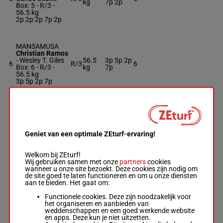
kg
7p 2p
Box: 5 -
R/3 -
56.5 kg
2p 2p 2p 7p 2p
MANSAMUSA
Christian Ramos
-
Wesley T. Giles
56.5
3p 5p 2p
6
R/3
6
Box: 6 -
R/3 -
kg
7p
56.5 kg
3p 5p 2p 7p
THE PATRIOT
BERNA
Alonso Rivera
-
Humberto Tena
56.5
6p 8p
7
H/3
7
Geniet van een optimale ZEturf-ervaring!
Jr
kg
10p
Box: 7 -
H/3 -
56.5 kg
Welkom bij ZEturf!
6p 8p 10p
Wij gebruiken samen met onze
partners
cookies
wanneer u onze site bezoekt. Deze cookies zijn nodig om
de site goed te laten functioneren en om u onze diensten
aan te bieden. Het gaat om:
GRS STREAK OF
TF
Functionele cookies. Deze zijn noodzakelijk voor
Christian
het organiseren en aanbieden van
Cardenas
-
56.5
weddenschappen en een goed werkende website
8
Sebastian
R/4
2p
8
kg
en apps. Deze kun je niet uitzetten.
Gonzales