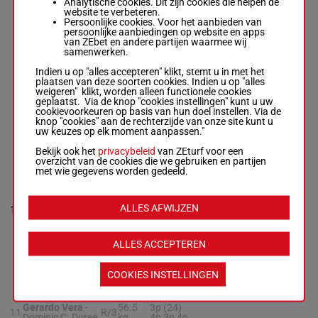
Analytische cookies. Dit zijn cookies die helpen de
Box: 8 -
R/4 -
website te verbeteren.
56.5 kg
Persoonlijke cookies. Voor het aanbieden van
2p
persoonlijke aanbiedingen op website en apps
van ZEbet en andere partijen waarmee wij
samenwerken.
BATOMACHO
Indien u op "alles accepteren" klikt, stemt u in met het
RONACORONA
plaatsen van deze soorten cookies. Indien u op "alles
Adrian A. Ramos
4p (24)
weigeren" klikt, worden alleen functionele cookies
-
Daniel A. Cano
56.5
9
R/4
2p 9p 6p
9
geplaatst. Via de knop "cookies instellingen" kunt u uw
Box: 9 -
R/4 -
kg
7p
cookievoorkeuren op basis van hun doel instellen. Via de
56.5 kg
knop "cookies" aan de rechterzijde van onze site kunt u
4p (24) 2p 9p 6p
uw keuzes op elk moment aanpassen."
7p
Bekijk ook het
privacybeleid
van ZEturf voor een
overzicht van de cookies die we gebruiken en partijen
PATRIOTS
met wie gegevens worden gedeeld.
RETURN
Jorge Nieto-
Saenz
-
Jose
56.5
5p 3p 4p
ALLES AFWIJZEN
10
Ignacio
H/4
10
kg
2p 5p
DeHerrera
Box: 10 -
H/4 -
56.5 kg
ALLES ACCEPTEREN
5p 3p 4p 2p 5p
COOKIES INSTELLINGEN
HOW EYE ROLL
NS
Gerardo Vera
-
56.5
3p (24)
11
R/3
Dominic C. Duree
kg
4p 3p 4p