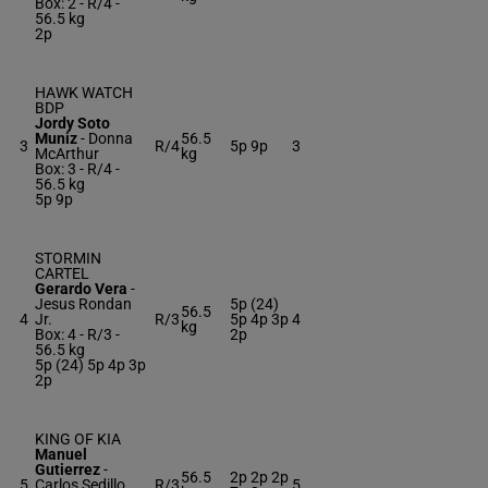
Box: 2 -
R/4 -
56.5 kg
2p
HAWK WATCH
BDP
Jordy Soto
Muniz
-
Donna
56.5
3
R/4
5p 9p
3
McArthur
kg
Box: 3 -
R/4 -
56.5 kg
5p 9p
STORMIN
CARTEL
Gerardo Vera
-
Jesus Rondan
5p (24)
56.5
4
Jr.
R/3
5p 4p 3p
4
kg
Box: 4 -
R/3 -
2p
56.5 kg
5p (24) 5p 4p 3p
2p
KING OF KIA
Manuel
Gutierrez
-
56.5
2p 2p 2p
5
Carlos Sedillo
R/3
5