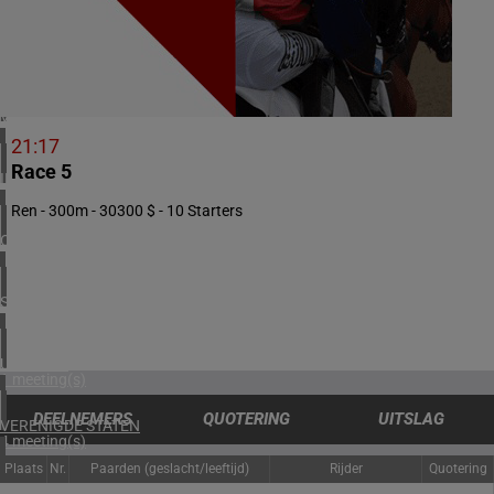
1 meeting(s)
ZUID-AFRIKA
1 meeting(s)
VERENIGD KONINKRIJK
2 meeting(s)
21:17
Race 5
IERLAND
2 meeting(s)
Ren - 300m - 30300 $ - 10 Starters
OOSTENRIJK
1 meeting(s)
SPANJE
1 meeting(s)
URUGUAY
1 meeting(s)
DEELNEMERS
QUOTERING
UITSLAG
VERENIGDE STATEN
4 meeting(s)
Plaats
Nr.
Paarden (geslacht/leeftijd)
Rijder
Quotering