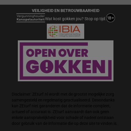
VEILIGHEID EN BETROUWBAARHEID
Wat kost gokken jou? Stop op tijd.
Disclaimer: ZEturf.nl wordt met de grootst mogelijke zorg
samengesteld en regelmatig geactualiseerd. Desondanks
kan ZEturf niet garanderen dat de informatie compleet,
actueel of accuraat is. ZEturf aanvaardt dan ook geen
enkele aansprakelijkheid voor schade of nadeel ontstaan
door gebruik van de informatie die op deze site te vinden is.