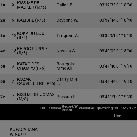
KISS ME DE
1e
9
Gallon B.
03'39''33
01'18''30
MADKER
(M/6)
2e
5
KALIBRE
(R/6)
Devenne W.
03'39''44
01'18''40
KOKA DU DOUET
3e
12
Trinquart A.
03'39''61
01'18''40
(R/6)
KEROC PURPLE
4e
13
Naveau A.
03'40''02
01'18''60
(R/6)
KATKO DES
Bourgoin
5e
3
03'41''40
01'19''10
CHAMPS
(R/6)
Mme Ali.
KOZAK
Darlay Mlle
6e
2
03'41''44
01'19''10
CAUVELLIERE
(R/6)
L.
KISS ME DE JOMAX
7e
7
Poisson F.
03'41''71
01'19''20
(M/5)
Record/W
G/L
Afstand
Prestaties
Quotering
SG
SP
ZS
ZC
insom
Live
KOPACABANA
WIND