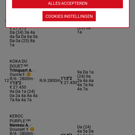
FAYARD
ALLES ACCEPTEREN
Karlen Mme
Da (24)
Emm.
-
3a 4a 4a
Monaco M.
COOKIES INSTELLINGEN
1'15"4
5a Da 6a
R/5 - 2800m
-
11
R/5
2800m
€ 27.215
0a Da 0a
1'15"4
-
(23) 8a
€ 27.215
1a
Da (24) 3a 4a
4a 5a Da 6a 0a
Da 0a (23) 8a
1a
KOKA DU
DOUET
Trinquart A.
-
9a Da 1a
Ouvrie F.
(24) 0a
1'13"2
R/6 - 2800m
-
12
R/6
2800m
2a 4a Aa
€ 27.450
1'13"2
-
4a 7a 6a
€ 27.450
4a 7a
9a Da 1a (24)
0a 2a 4a Aa 4a
7a 6a 4a 7a
KEROC
PURPLE
Naveau A.
-
Da (24)
Dousset Y.
4a 5a Da
R/6 - 2800m
-