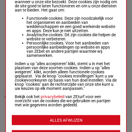
wanneer u onze site bezoekt. Deze cookies zijn nodig om
(24) 0a 4a 5a
de site goed te laten functioneren en om u onze diensten
2a 5a 6a 2a
aan te bieden. Het gaat om:
Functionele cookies. Deze zijn noodzakelijk voor
het organiseren en aanbieden van
KISS ME DE
weddenschappen en een goed werkende website
MADKER
en apps. Deze kun je niet uitzetten.
Gallon B.
-
(24) Da
Analytische cookies. Dit zijn cookies die helpen de
Mallet Ch.A.
5a 9a 1a
website te verbeteren.
M/6 - 2800m
-
1'13"1
Da 4a 3a
Persoonlijke cookies. Voor het aanbieden van
9
M/6
2800m
1'13"1
-
€ 26.135
Da Da 0a
persoonlijke aanbiedingen op website en apps
€ 26.135
(23) 9a
van ZEbet en andere partijen waarmee wij
(24) Da 5a 9a
4a
samenwerken.
1a Da 4a 3a Da
Da 0a (23) 9a
Indien u op "alles accepteren" klikt, stemt u in met het
4a
plaatsen van deze soorten cookies. Indien u op "alles
weigeren" klikt, worden alleen functionele cookies
geplaatst. Via de knop "cookies instellingen" kunt u uw
cookievoorkeuren op basis van hun doel instellen. Via de
KAZAN
knop "cookies" aan de rechterzijde van onze site kunt u
TONIQUE
uw keuzes op elk moment aanpassen."
Herivaux Fla.
-
(24) 1a
Ferchaud P.
1'16"3
1a 3a
Bekijk ook het
privacybeleid
van ZEturf voor een
10
R/5
2800m
R/5 - 2800m
-
€ 27.075
(23) 1a
overzicht van de cookies die we gebruiken en partijen
1'16"3
-
Da 1a
met wie gegevens worden gedeeld.
€ 27.075
(24) 1a 1a 3a
(23) 1a Da 1a
ALLES AFWIJZEN
KORRIGAN DU