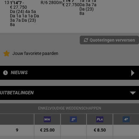
1'14"7
1a 1a 1a
13
R/6
2800m
1'14"7
-
€ 27.750
Da 3a 7a
€ 27.750
Da (23)
Da (24) 4a 5a
8a
Da 1a 1a 1a Da
3a 7a Da (23)
8a
Quoteringen verversen
Jouw favoriete paarden
NIEUWS
UITBETALINGEN
ENKELVOUDIGE WEDDENSCHAPPEN
9
€ 25.00
€ 8.50