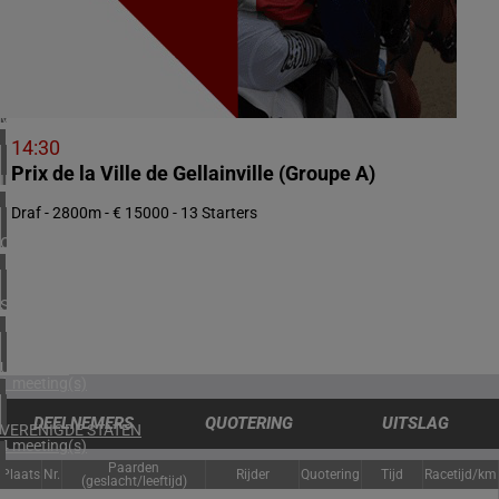
1 meeting(s)
ZUID-AFRIKA
1 meeting(s)
VERENIGD KONINKRIJK
2 meeting(s)
14:30
Prix de la Ville de Gellainville (Groupe A)
IERLAND
2 meeting(s)
Draf - 2800m - € 15000 - 13 Starters
OOSTENRIJK
1 meeting(s)
SPANJE
1 meeting(s)
URUGUAY
1 meeting(s)
DEELNEMERS
QUOTERING
UITSLAG
VERENIGDE STATEN
4 meeting(s)
Paarden
Plaats
Nr.
Rijder
Quotering
Tijd
Racetijd/km
(geslacht/leeftijd)