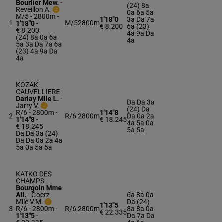
Bourlier Mew.
-
(24) 8a
Reveillon A.
0a 6a 5a
M/5 - 2800m
-
1'18"0
3a Da 7a
1
M/5
2800m
1'18"0
-
€ 8.200
6a (23)
€ 8.200
4a 9a Da
(24) 8a 0a 6a
4a
5a 3a Da 7a 6a
(23) 4a 9a Da
4a
KOZAK
CAUVELLIERE
Darlay Mlle L.
-
Da Da 3a
Jarry V.
(24) Da
R/6 - 2800m
-
1'14"8
2
R/6
2800m
Da 0a 2a
1'14"8
-
€ 18.245
4a 5a 0a
€ 18.245
5a 5a
Da Da 3a (24)
Da Da 0a 2a 4a
5a 0a 5a 5a
KATKO DES
CHAMPS
Bourgoin Mme
Ali.
-
Goetz
6a 8a 0a
Mlle V.M.
Da (24)
1'13"5
3
R/6 - 2800m
-
R/6
2800m
8a 8a 0a
€ 22.335
1'13"5
-
Da 7a Da