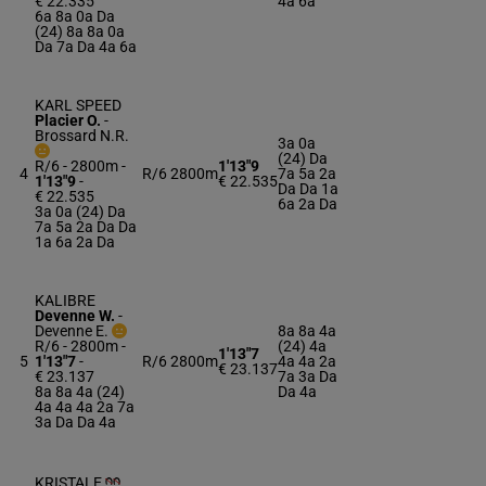
€ 22.335
4a 6a
6a 8a 0a Da
(24) 8a 8a 0a
Da 7a Da 4a 6a
KARL SPEED
Placier O.
-
Brossard N.R.
3a 0a
(24) Da
R/6 - 2800m
-
1'13"9
4
R/6
2800m
7a 5a 2a
1'13"9
-
€ 22.535
Da Da 1a
€ 22.535
6a 2a Da
3a 0a (24) Da
7a 5a 2a Da Da
1a 6a 2a Da
KALIBRE
Devenne W.
-
Devenne E.
8a 8a 4a
R/6 - 2800m
-
(24) 4a
1'13"7
5
1'13"7
-
R/6
2800m
4a 4a 2a
€ 23.137
€ 23.137
7a 3a Da
8a 8a 4a (24)
Da 4a
4a 4a 4a 2a 7a
3a Da Da 4a
KRISTALE