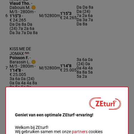
Viaud Tho.
-
Da Da 8a
Dabouis M.
Da (24)
M/5 - 2800m
-
1'15"3
6
M/5
2800m
7a 2a 6a
1'15"3
-
€ 24.265
Da 3a 7a
€ 24.265
Da 8a
Da Da 8a Da
(24) 7a 2a 6a
Da 3a 7a Da 8a
KISS ME DE
JOMAX
Poisson F.
-
3a 6a 0a
Barassin L.
(24) 0a
1'14"8
M/5 - 2800m
-
7
M/5
2800m
0a 4a 4a
€ 25.005
1'14"8
-
8a 8a 5a
€ 25.005
5a 2a
3a 6a 0a (24)
0a 0a 4a 4a 8a
8a 5a 5a 2a
KYLIAN DU
CHATELET
Delaunay Et.
-
5a 0a 5a
Geniet van een optimale ZEturf-ervaring!
Pacha N.
6a 5a
R/5 - 2800m
-
1'14"3
8
R/5
2800m
(24) 0a
1'14"3
-
€ 25.380
4a 5a 2a
Welkom bij ZEturf!
€ 25.380
5a 6a 2a
Wij gebruiken samen met onze
partners
cookies
5a 0a 5a 6a 5a