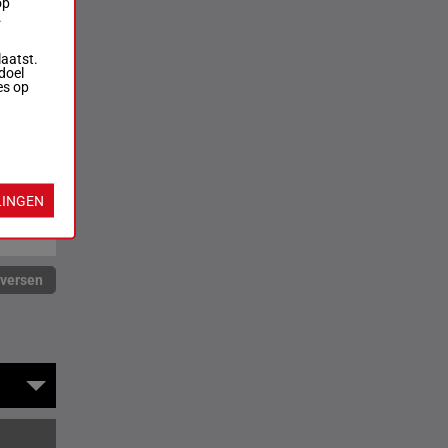
op
.
laatst.
doel
es op
LINGEN
rversen