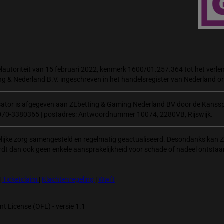
autoriteit van 15 februari 2022, kenmerk 1600/01.257.364 tot het verlene
ng & Nederland B.V. ingeschreven in het handelsregister van Nederland
isator is afgegeven aan ZEbetting & Gaming Nederland BV door de Kanssp
070-3380365 | postadres: Antwoordnummer 10074, 2280VB, Rijswijk.
elijke zorg samengesteld en regelmatig geactualiseerd. Desondanks kan Z
rdt dan ook geen enkele aansprakelijkheid voor schade of nadeel ontstaa
|
Ticketclaim
|
Klachtenregeling
|
Wwft
t License (OFL) - versie 1.1