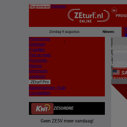
Inloggen
Registreren
PROG
Zondag 9 augustus
Nieuws:
Programma
Z
|
Uitslagen
L
AUSTRAL
V-spellen
1 meetin
Tips en meer
Promoties
HONGKO
Nieuws
1 meetin
Informatie
S
Jackpots
FRANKR
ZEturf Pro
8 meetin
13
Klantenservice / hulp
Live beelden
ZWEDEN
23/03/
2 meetin
ZE5ORDRE
NOORW
1 meetin
Geen ZE5V meer vandaag!
ZUID-AF