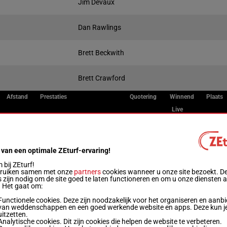
Jim Devaux
Dan Rawlings
Brett Beckwith
Brett Crawford
Afstand
Prestaties
Quotering
Winnend
Plaats
Live
6
1600m
1a 2a 0a 3a 0a
 van een optimale ZEturf-ervaring!
3
1600m
1a 4a 1a 2a 1a
bij ZEturf!
bruiken samen met onze
partners
cookies wanneer u onze site bezoekt. D
 zijn nodig om de site goed te laten functioneren en om u onze diensten 
. Het gaat om:
5
1600m
3a 0a 4a 0a 3a
Functionele cookies. Deze zijn noodzakelijk voor het organiseren en aanb
van weddenschappen en een goed werkende website en apps. Deze kun je
uitzetten.
Analytische cookies. Dit zijn cookies die helpen de website te verbeteren.
5
1600m
3a 1a 1a 3a (24) 0a