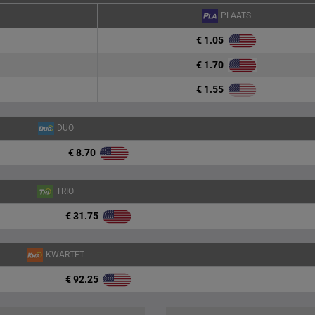
PLAATS
€ 1.05
€ 1.70
€ 1.55
DUO
€ 8.70
TRIO
€ 31.75
KWARTET
€ 92.25