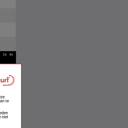
2e
4e
eze
aan te
ieden
 niet