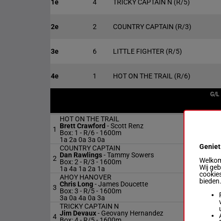
1e
4
TRICKY CAPTAIN N
(R/5)
2e
2
COUNTRY CAPTAIN
(R/3)
3e
6
LITTLE FIGHTER
(R/5)
4e
1
HOT ON THE TRAIL
(R/6)
G/L
HOT ON THE TRAIL
Brett Crawford
-
Scott Renz
1
R/
Box: 1 -
R/6 - 1600m
1a 2a 0a 3a 0a
Geniet
COUNTRY CAPTAIN
Dan Rawlings
-
Tammy Sowers
2
R/
Welkom 
Box: 2 -
R/3 - 1600m
Wij ge
1a 4a 1a 2a 1a
cookies
AHOY HANOVER
bieden
Chris Long
-
James Doucette
3
R/
Box: 3 -
R/5 - 1600m
3a 0a 4a 0a 3a
TRICKY CAPTAIN N
Jim Devaux
-
Geovany Hernandez
4
R/
Box: 4 -
R/5 - 1600m