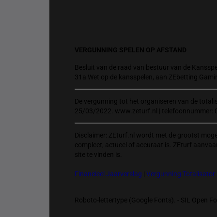
VERGUNNING SPELEN OP AFSTAND
Besluit van de raad van bestuur van de Kansspel
31a Wet op de kansspelen, aan ZEbetting Gami
De vergunning tot het organiseren van de total
25/03/2022. www.zeturf.nl | telefoonnummer: 
Disclaimer: ZEturf.nl wordt met de grootst mog
compleet, actueel of accuraat is. ZEturf aanvaa
site te vinden is.
Financieel Jaarverslag
|
Vergunning Totalisator
Roboto-lettertype (Google Fonts). - SIL Open Fon