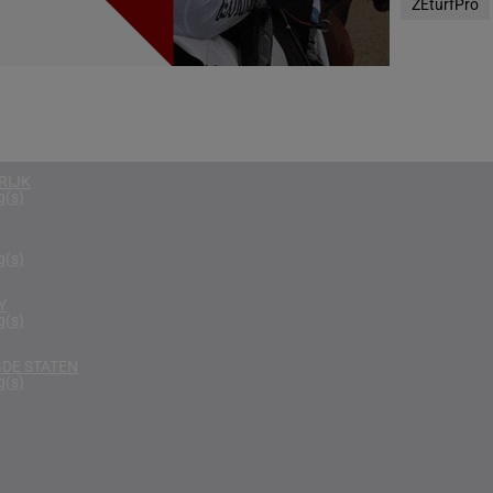
ZEturfPro
g(s)
D KONINKRIJK
g(s)
D
g(s)
RIJK
g(s)
g(s)
Y
g(s)
DE STATEN
g(s)