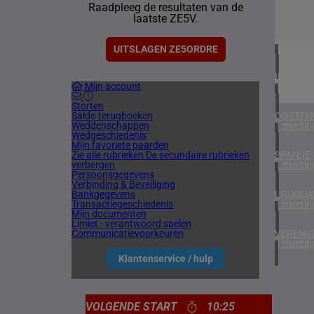
Raadpleeg de resultaten van de
1 meetin
laatste ZE5V.
VERENIG
2 meetin
UITSLAGEN ZE5ORDRE
IERLAN
Mijn account
2 meetin
Storten
Saldo terugboeken
OOSTEN
Weddenschappen
1 meetin
Wedgeschiedenis
Mijn favoriete paarden
Zie alle rubrieken
De secundaire rubrieken
SPANJE
verbergen
1 meetin
Persoonsgegevens
Verbinding & Beveiliging
Bankgegevens
URUGUA
Transactiegeschiedenis
1 meetin
Mijn documenten
Limiet - verantwoord spelen
Communicatievoorkeuren
VERENIG
4 meetin
Klantenservice / hulp
VOLGENDE START
10:25