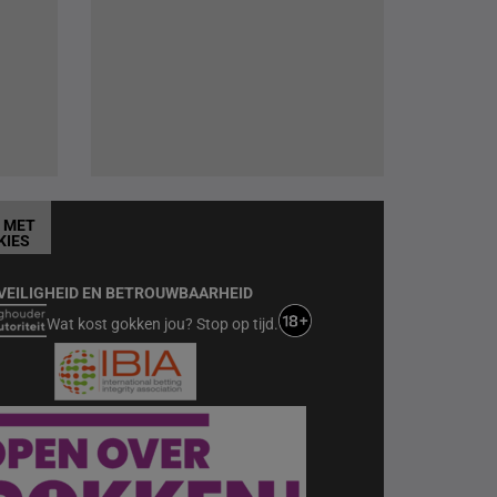
T MET
KIES
VEILIGHEID EN BETROUWBAARHEID
Wat kost gokken jou? Stop op tijd.