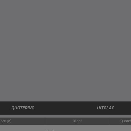
QUOTERING
UITSLAG
eeftijd)
Rijder
Quoter