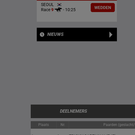
SEOUL
WEDDEN
Race
9
-
10:25
NIEUWS
DEELNEMERS
Plaats
Nr.
Paarden (geslacht/l