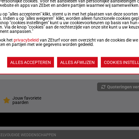
Persoonlijke cookies. Voor het aanbieden van persoonlijke aanbiedingen 
website en apps van ZEbet en andere partijen waarmee wij samenwerken
u op "alles accepteren" klikt, stemt u in met het plaatsen van deze soorten
4
1600m
0a 0a (24) 0a 3a 0a
. Indien u op "alles weigeren" klikt, worden alleen functionele cookies gep
knop "cookies instellingen" kunt u uw cookievoorkeuren op basis van hun 
en. Via de knop "cookies" aan de rechterzijde van onze site kunt u uw keuz
ment aanpassen."
5
1600m
0a 0a 0a 0a 0a
ook het
privacybeleid
van ZEturf voor een overzicht van de cookies die we
ken en partijen met wie gegevens worden gedeeld.
7
1600m
0a 0a 0a 3a 4a
ALLES ACCEPTEREN
ALLES AFWIJZEN
COOKIES INSTEL
5
1600m
0a 3a 2a 2a 2a
Quoteringen ve
Jouw favoriete
paarden
KELVOUDIGE WEDDENSCHAPPEN