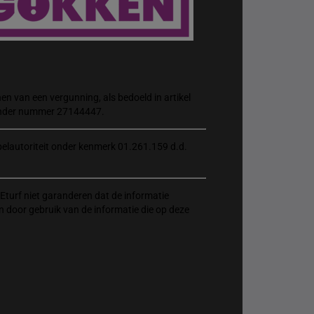
n van een vergunning, als bedoeld in artikel
 onder nummer 27144447.
elautoriteit onder kenmerk 01.261.159 d.d.
Eturf niet garanderen dat de informatie
n door gebruik van de informatie die op deze