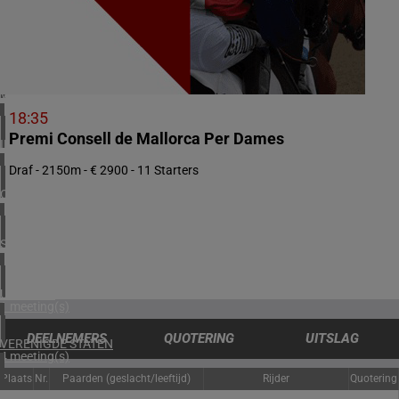
1 meeting(s)
ZUID-AFRIKA
1 meeting(s)
VERENIGD KONINKRIJK
2 meeting(s)
18:35
Premi Consell de Mallorca Per Dames
IERLAND
2 meeting(s)
Draf - 2150m - € 2900 - 11 Starters
OOSTENRIJK
1 meeting(s)
SPANJE
1 meeting(s)
URUGUAY
1 meeting(s)
DEELNEMERS
QUOTERING
UITSLAG
VERENIGDE STATEN
4 meeting(s)
Plaats
Nr.
Paarden (geslacht/leeftijd)
Rijder
Quotering