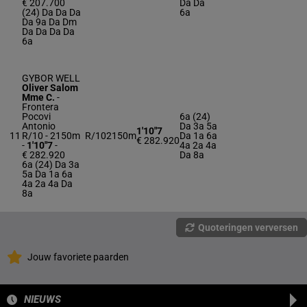
€ 207.700
Da Da
(24) Da Da Da
6a
Da 9a Da Dm
Da Da Da Da
6a
GYBOR WELL
Oliver Salom
Mme C.
-
Frontera
Pocovi
6a (24)
Antonio
Da 3a 5a
1'10"7
11
R/10 - 2150m
R/10
2150m
Da 1a 6a
€ 282.920
-
1'10"7
-
4a 2a 4a
€ 282.920
Da 8a
6a (24) Da 3a
5a Da 1a 6a
4a 2a 4a Da
8a
Quoteringen verversen
Jouw favoriete paarden
NIEUWS