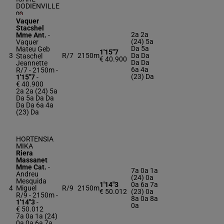
DODIENVILLE
Vaquer
Stacshel
2a 2a
Mme Ant.
-
(24) 5a
Vaquer
Da 5a
Mateu Geb
1'15"7
3
R/7
2150m
Da Da
Staschel
€ 40.900
Da Da
Jeannette
6a 4a
R/7 - 2150m
-
(23) Da
1'15"7
-
€ 40.900
2a 2a (24) 5a
Da 5a Da Da
Da Da 6a 4a
(23) Da
HORTENSIA
MIKA
Riera
Massanet
Mme Cat.
-
7a 0a 1a
Andreu
(24) 0a
Mesquida
1'14"3
0a 6a 7a
4
Miguel
R/9
2150m
€ 50.012
(23) 0a
R/9 - 2150m
-
8a 0a 8a
1'14"3
-
0a
€ 50.012
7a 0a 1a (24)
0a 0a 6a 7a