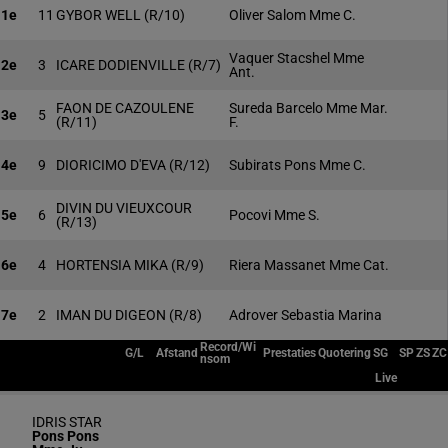
1e
11
GYBOR WELL
(R/10)
Oliver Salom Mme C.
Vaquer Stacshel Mme
2e
3
ICARE DODIENVILLE
(R/7)
Ant.
FAON DE CAZOULENE
Sureda Barcelo Mme Mar.
3e
5
(R/11)
F.
4e
9
DIORICIMO D'EVA
(R/12)
Subirats Pons Mme C.
DIVIN DU VIEUXCOUR
5e
6
Pocovi Mme S.
(R/13)
6e
4
HORTENSIA MIKA
(R/9)
Riera Massanet Mme Cat.
7e
2
IMAN DU DIGEON
(R/8)
Adrover Sebastia Marina
Record/Wi
G/L
Afstand
Prestaties
Quotering
SG
SP
ZS
ZC
nsom
Live
IDRIS STAR
Pons Pons