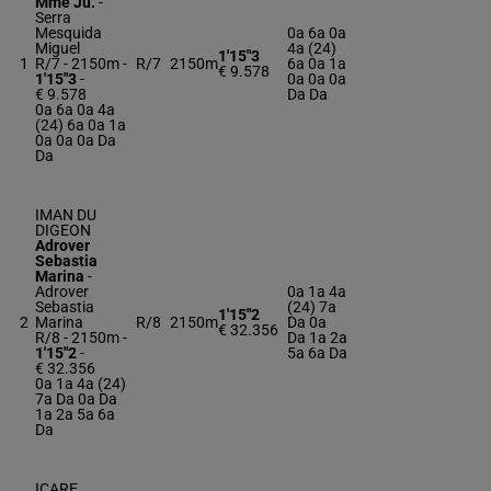
Mme Ju.
-
Serra
Mesquida
0a 6a 0a
Miguel
4a (24)
1'15"3
1
R/7 - 2150m
-
R/7
2150m
6a 0a 1a
€ 9.578
1'15"3
-
0a 0a 0a
€ 9.578
Da Da
0a 6a 0a 4a
(24) 6a 0a 1a
0a 0a 0a Da
Da
IMAN DU
DIGEON
Adrover
Sebastia
Marina
-
Adrover
0a 1a 4a
Sebastia
(24) 7a
1'15"2
2
Marina
R/8
2150m
Da 0a
€ 32.356
R/8 - 2150m
-
Da 1a 2a
1'15"2
-
5a 6a Da
€ 32.356
0a 1a 4a (24)
7a Da 0a Da
1a 2a 5a 6a
Da
ICARE