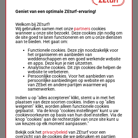
2a 2a 5a (24)
6a 0a 0a 7a
Geniet van een optimale ZEturf-ervaring!
0a 4a 2a 2a
3a
Welkom bij ZEturf!
Wij gebruiken samen met onze
partners
cookies
FLOREST
wanneer u onze site bezoekt. Deze cookies zijn nodig om
D'ARGENT
de site goed te laten functioneren en om u onze diensten
Sureda
aan te bieden. Het gaat om:
Terrades
Mme Mar. R.
-
Functionele cookies. Deze zijn noodzakelijk voor
(24) 7a
Morey
het organiseren en aanbieden van
9a 0a 0a
Sanmarti
weddenschappen en een goed werkende website
1'14"5
8a Da 5a
7
Joan Carles
R/10
2150m
en apps. Deze kun je niet uitzetten.
€ 74.290
1a 6a 0a
R/10 - 2150m
Analytische cookies. Dit zijn cookies die helpen de
0a (23)
-
1'14"5
-
website te verbeteren.
5a
€ 74.290
Persoonlijke cookies. Voor het aanbieden van
(24) 7a 9a 0a
persoonlijke aanbiedingen op website en apps
0a 8a Da 5a
van ZEbet en andere partijen waarmee wij
1a 6a 0a 0a
samenwerken.
(23) 5a
Indien u op "alles accepteren" klikt, stemt u in met het
plaatsen van deze soorten cookies. Indien u op "alles
weigeren" klikt, worden alleen functionele cookies
ENLADO
geplaatst. Via de knop "cookies instellingen" kunt u uw
Salleras
cookievoorkeuren op basis van hun doel instellen. Via de
Rubio Mme
knop "cookies" aan de rechterzijde van onze site kunt u
Mar.
-
Salleras
uw keuzes op elk moment aanpassen."
3a 0a Da
Rubio Marina
0a 7a
R/11 - 2150m
1'14"6
Bekijk ook het
privacybeleid
van ZEturf voor een
8
R/11
2150m
(24) 1a
-
1'14"6
-
€ 91.371
overzicht van de cookies die we gebruiken en partijen
2a 0a 4a