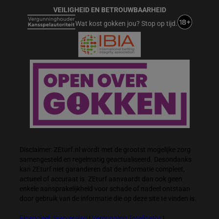
VEILIGHEID EN BETROUWBAARHEID
Wat kost gokken jou? Stop op tijd.
Disclaimer: ZEturf.nl wordt met de grootst mogelijke zorg
samengesteld en regelmatig geactualiseerd. Desondanks
kan ZEturf niet garanderen dat de informatie compleet,
actueel of accuraat is. ZEturf aanvaardt dan ook geen
enkele aansprakelijkheid voor schade of nadeel ontstaan
door gebruik van de informatie die op deze site te vinden is.
Financieel Jaarverslag
|
Vergunning Totalisator
|