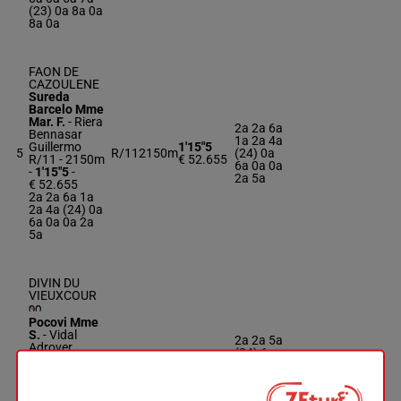
(23) 0a 8a 0a
8a 0a
FAON DE
CAZOULENE
Sureda
Barcelo Mme
Mar. F.
-
Riera
2a 2a 6a
Bennasar
1a 2a 4a
Guillermo
1'15"5
5
R/11
2150m
(24) 0a
R/11 - 2150m
€ 52.655
6a 0a 0a
-
1'15"5
-
2a 5a
€ 52.655
2a 2a 6a 1a
2a 4a (24) 0a
6a 0a 0a 2a
5a
DIVIN DU
VIEUXCOUR
Pocovi Mme
S.
-
Vidal
2a 2a 5a
Adrover
(24) 6a
1'14"5
Antoni
6
R/13
2150m
0a 0a 7a
€ 68.294
R/13 - 2150m
0a 4a 2a
-
1'14"5
-
2a 3a
€ 68.294