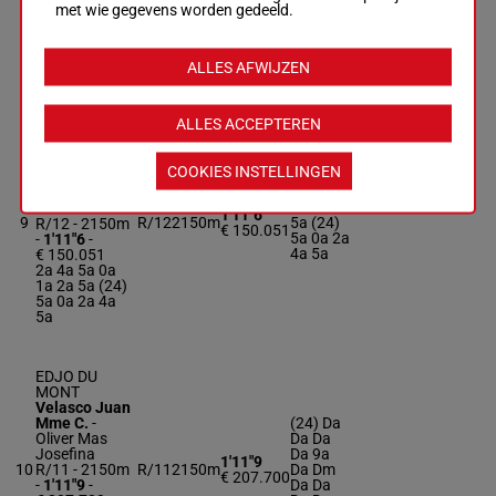
€ 91.371
met wie gegevens worden gedeeld.
7a 5a 7a
3a 0a Da 0a
7a (24) 1a 2a
0a 4a 7a 5a
ALLES AFWIJZEN
7a
ALLES ACCEPTEREN
DIORICIMO
D'EVA
Subirats
COOKIES INSTELLINGEN
Pons Mme C.
2a 4a 5a
-
Subirats
0a 1a 2a
Pons Claudia
1'11"6
9
R/12
2150m
5a (24)
R/12 - 2150m
€ 150.051
5a 0a 2a
-
1'11"6
-
4a 5a
€ 150.051
2a 4a 5a 0a
1a 2a 5a (24)
5a 0a 2a 4a
5a
EDJO DU
MONT
Velasco Juan
Mme C.
-
(24) Da
Oliver Mas
Da Da
Josefina
Da 9a
1'11"9
10
R/11 - 2150m
R/11
2150m
Da Dm
€ 207.700
-
1'11"9
-
Da Da