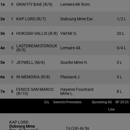
1e
9
GRAFITY BAIE
(R/9)
Lemiere Mr Rom.
2e
1
KAP LORD
(R/7)
Dubourg Mme Ear.
1/2 L
3e
4
HOKUSAI VALLIS
(R/8)
Viel Mr G.
20 L
LASTDREAM D'OROUX
4e
5
Lemaire Ali.
3/4 L
(R/5)
5e
7
JEYWELL
(M/6)
Sourbe Mme H.
3 L
6e
6
IN MEMORIA
(R/8)
Plassard J.
3 L
FENICE SAN MARCO
Hayeres Fouchard
7e
8
8 L
(R/10)
Mme L.
G/L
Gewicht
Prestaties
Quotering
SG
SP
ZS
ZC
Live
KAP LORD
Dubourg Mme
1s (24) 4s 5s