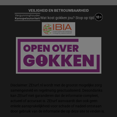
VEILIGHEID EN BETROUWBAARHEID
Wat kost gokken jou? Stop op tijd.
Disclaimer: ZEturf.nl wordt met de grootst mogelijke zorg
samengesteld en regelmatig geactualiseerd. Desondanks
kan ZEturf niet garanderen dat de informatie compleet,
actueel of accuraat is. ZEturf aanvaardt dan ook geen
enkele aansprakelijkheid voor schade of nadeel ontstaan
door gebruik van de informatie die op deze site te vinden is.