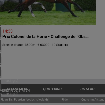
1 meeting(s)
ZUID-AFRIKA
1 meeting(s)
VERENIGD KONINKRIJK
2 meeting(s)
14:33
Prix Colonel de la Horie - Challenge de l'Obstacle Equinaxy
IERLAND
2 meeting(s)
Steeple-chase - 3500m - € 63000 - 10 Starters
OOSTENRIJK
1 meeting(s)
SPANJE
1 meeting(s)
URUGUAY
1 meeting(s)
DEELNEMERS
QUOTERING
UITSLAG
VERENIGDE STATEN
4 meeting(s)
Plaats
Nr.
Paarden (geslacht/leeftijd)
Rijder
Quotering
Afstand