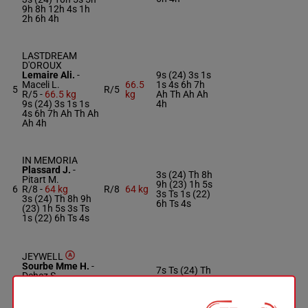
9h 8h 12h 4s 1h
2h 6h 4h
LASTDREAM
D'OROUX
Lemaire Ali.
-
9s (24) 3s 1s
Maceli L.
66.5
1s 4s 6h 7h
5
R/5
R/5 -
66.5 kg
kg
Ah Th Ah Ah
9s (24) 3s 1s 1s
4h
4s 6h 7h Ah Th Ah
Ah 4h
IN MEMORIA
Plassard J.
-
3s (24) Th 8h
Pitart M.
9h (23) 1h 5s
6
R/8 -
64 kg
R/8
64 kg
3s Ts 1s (22)
3s (24) Th 8h 9h
6h Ts 4s
(23) 1h 5s 3s Ts
1s (22) 6h Ts 4s
JEYWELL
Sourbe Mme H.
-
7s Ts (24) Th
Dehez S.
7s 7s 5s Ah
7
M/6
64 kg
M/6 -
64 kg
6s 6s Ah Th
7s Ts (24) Th 7s
3s
7s 5s Ah 6s 6s Ah