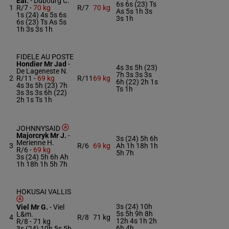
Ear.
-
Dubourg C.
6s 6s (23) Ts
1
R/7 -
70 kg
R/7
70 kg
As 5s 1h 3s
1s (24) 4s 5s 6s
3s 1h
6s (23) Ts As 5s
1h 3s 3s 1h
FIDELE AU POSTE
Hondier Mr Jad
-
4s 3s 5h (23)
De Lageneste N.
7h 3s 3s 3s
2
R/11 -
69 kg
R/11
69 kg
6h (22) 2h 1s
4s 3s 5h (23) 7h
Ts 1h
3s 3s 3s 6h (22)
2h 1s Ts 1h
JOHNNYSAID
Majorcryk Mr J.
-
3s (24) 5h 6h
Merienne H.
3
R/6
69 kg
Ah 1h 18h 1h
R/6 -
69 kg
5h 7h
3s (24) 5h 6h Ah
1h 18h 1h 5h 7h
HOKUSAI VALLIS
3s (24) 10h
Viel Mr G.
-
Viel
5s 5h 9h 8h
L&m.
4
R/8
71 kg
12h 4s 1h 2h
R/8 -
71 kg
6h 4h
3s (24) 10h 5s 5h