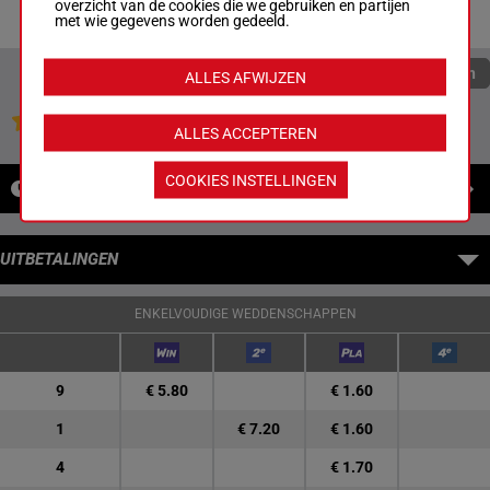
8s 6s 8s 9h Ah 9h
overzicht van de cookies die we gebruiken en partijen
7h Ts
met wie gegevens worden gedeeld.
Quoteringen verversen
ALLES AFWIJZEN
Jouw favoriete paarden
ALLES ACCEPTEREN
COOKIES INSTELLINGEN
NIEUWS
UITBETALINGEN
ENKELVOUDIGE WEDDENSCHAPPEN
9
€ 5.80
€ 1.60
1
€ 7.20
€ 1.60
4
€ 1.70