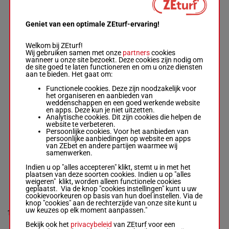
Th 3s
Geniet van een optimale ZEturf-ervaring!
FENICE SAN
MARCO
Welkom bij ZEturf!
Hayeres
(23) 3h 4c 1c
Wij gebruiken samen met onze
partners
cookies
Fouchard Mme L.
62.5
(22) 7s 3s 4s
wanneer u onze site bezoekt. Deze cookies zijn nodig om
8
-
Pitart M.
R/10
kg
(21) Ts As Ds
de site goed te laten functioneren en om u onze diensten
R/10 -
62.5 kg
4s 4s Ts
aan te bieden. Het gaat om:
(23) 3h 4c 1c (22)
7s 3s 4s (21) Ts
Functionele cookies. Deze zijn noodzakelijk voor
As Ds 4s 4s Ts
het organiseren en aanbieden van
weddenschappen en een goed werkende website
en apps. Deze kun je niet uitzetten.
Analytische cookies. Dit zijn cookies die helpen de
GRAFITY BAIE
website te verbeteren.
Lemiere Mr Rom.
3s 3s (24) 5s
Persoonlijke cookies. Voor het aanbieden van
-
Quinton P.
(23) 3s 1s 4s
persoonlijke aanbiedingen op website en apps
9
R/9 -
65 kg
R/9
65 kg
2s 6s Ts 7s Ts
van ZEbet en andere partijen waarmee wij
3s 3s (24) 5s (23)
(21) 4s
samenwerken.
3s 1s 4s 2s 6s Ts
7s Ts (21) 4s
Indien u op "alles accepteren" klikt, stemt u in met het
plaatsen van deze soorten cookies. Indien u op "alles
weigeren" klikt, worden alleen functionele cookies
JARATATA DU
geplaatst. Via de knop "cookies instellingen" kunt u uw
DORAT
cookievoorkeuren op basis van hun doel instellen. Via de
Roussel Ant.
-
10s 6s 5s (24)
knop "cookies" aan de rechterzijde van onze site kunt u
Devillars V.
7h 8s 6s 8s
uw keuzes op elk moment aanpassen."
10
R/6
62 kg
R/6 -
62 kg
9h Ah 9h 7h
10s 6s 5s (24) 7h
Ts
Bekijk ook het
privacybeleid
van ZEturf voor een