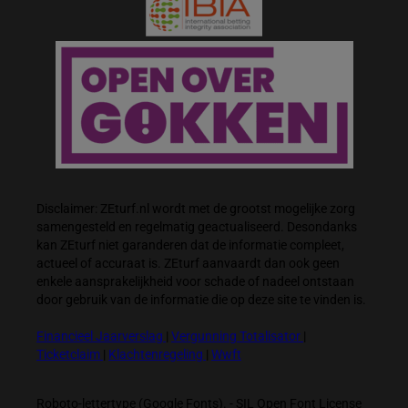
Disclaimer: ZEturf.nl wordt met de grootst mogelijke zorg
samengesteld en regelmatig geactualiseerd. Desondanks
kan ZEturf niet garanderen dat de informatie compleet,
actueel of accuraat is. ZEturf aanvaardt dan ook geen
enkele aansprakelijkheid voor schade of nadeel ontstaan
door gebruik van de informatie die op deze site te vinden is.
Financieel Jaarverslag
|
Vergunning Totalisator
|
Ticketclaim
|
Klachtenregeling
|
Wwft
Roboto-lettertype (Google Fonts). - SIL Open Font License