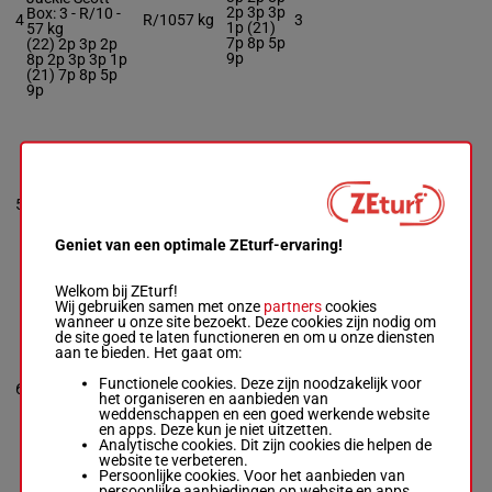
2p 3p 3p
Box: 3 -
R/10 -
4
R/10
57 kg
3
1p (21)
57 kg
7p 8p 5p
(22) 2p 3p 2p
9p
8p 2p 3p 3p 1p
(21) 7p 8p 5p
9p
BE SEATED
Troy Turner
-
1p (22)
Ron Cowl (jnr)
2p 1p 4p
56.5
Box: 7 -
R/9 -
5
R/9
5p 1p 2p
7
kg
56.5 kg
4p 3p 2p
1p (22) 2p 1p
3p 3p
4p 5p 1p 2p 4p
Geniet van een optimale ZEturf-ervaring!
3p 2p 3p 3p
Welkom bij ZEturf!
Wij gebruiken samen met onze
partners
cookies
ELIMINATE
wanneer u onze site bezoekt. Deze cookies zijn nodig om
Ms Natasha
de site goed te laten functioneren en om u onze diensten
2p 2p 3p
Faithfull
aan te bieden. Het gaat om:
-
John
(22) 1p
Reynolds
2p 4p 5p
Box: 5 -
M/6 -
Functionele cookies. Deze zijn noodzakelijk voor
55
6
M/6
55 kg
5
7p 5p 1p
kg
het organiseren en aanbieden van
1p (21)
2p 2p 3p (22)
weddenschappen en een goed werkende website
6p
1p 2p 4p 5p 7p
en apps. Deze kun je niet uitzetten.
5p 1p 1p (21)
Analytische cookies. Dit zijn cookies die helpen de
6p
website te verbeteren.
Persoonlijke cookies. Voor het aanbieden van
persoonlijke aanbiedingen op website en apps