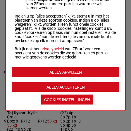
van ZEbet en andere partijen waarmee wij
ADMIRAL
samenwerken.
HUSSON NS
Ms Renee
5p (22)
Indien u op "alles accepteren" klikt, stemt u in met het
Forrest
-
Kevin
5p 12p 9p
plaatsen van deze soorten cookies. Indien u op "alles
54.5
7
Backshall
R/10
5p 4p 5p
weigeren" klikt, worden alleen functionele cookies
kg
R/10 -
54.5 kg
3p 1p 4p
geplaatst. Via de knop "cookies instellingen" kunt u uw
5p (22) 5p 12p
9p 4p
cookievoorkeuren op basis van hun doel instellen. Via de
9p 5p 4p 5p 3p
knop "cookies" aan de rechterzijde van onze site kunt u
1p 4p 9p 4p
uw keuzes op elk moment aanpassen."
Bekijk ook het
privacybeleid
van ZEturf voor een
overzicht van de cookies die we gebruiken en partijen
MISTINGUETTE
met wie gegevens worden gedeeld.
7p (22)
Keshaw Dhurun
6p 9p 8p
-
Glen Cortes
54.5
ALLES AFWIJZEN
8
M/7
4p 6p 11p
6
Box: 6 -
M/7 -
kg
1p 2p 11p
54.5 kg
3p 6p
7p (22) 6p 9p
8p 4p 6p 11p 1p
ALLES ACCEPTEREN
2p 11p 3p 6p
COOKIES INSTELLINGEN
O'REILLY'S
CRUMPET
Taj Dyson
-
Kylie
(22) 4p
Craig
3p 7p 1p
9
Box: 8 -
R/12 -
R/12
53 kg
3p 2p 1p
8
53 kg
3p 4p 5p
(22) 4p 3p 7p
11p 6p