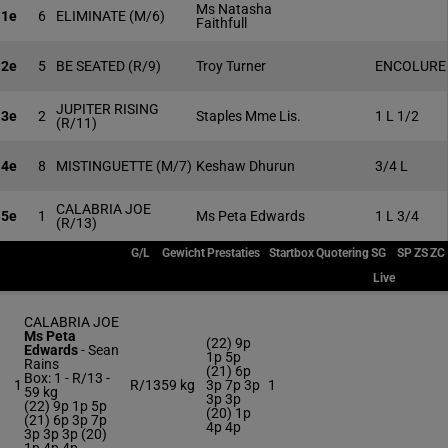
Ms Natasha
1e
6
ELIMINATE
(M/6)
Faithfull
2e
5
BE SEATED
(R/9)
Troy Turner
ENCOLURE
JUPITER RISING
3e
2
Staples Mme Lis.
1 L 1/2
(R/11)
4e
8
MISTINGUETTE
(M/7)
Keshaw Dhurun
3/4 L
CALABRIA JOE
5e
1
Ms Peta Edwards
1 L 3/4
(R/13)
G/L
Gewicht
Prestaties
Startbox
Quotering
SG
SP
ZS
ZC
Live
CALABRIA JOE
Ms Peta
(22) 9p
Edwards
-
Sean
1p 5p
Rains
(21) 6p
Box: 1 -
R/13 -
1
R/13
59 kg
3p 7p 3p
1
59 kg
3p 3p
(22) 9p 1p 5p
(20) 1p
(21) 6p 3p 7p
4p 4p
3p 3p 3p (20)