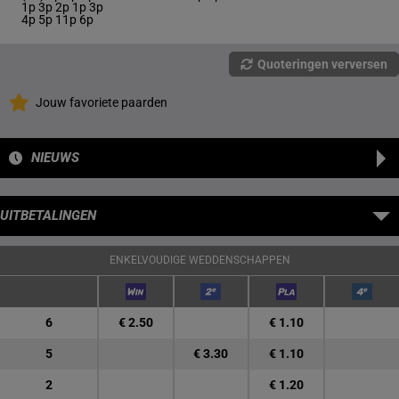
1p 3p 2p 1p 3p
4p 5p 11p 6p
Quoteringen verversen
Jouw favoriete paarden
NIEUWS
UITBETALINGEN
ENKELVOUDIGE WEDDENSCHAPPEN
6
€ 2.50
€ 1.10
5
€ 3.30
€ 1.10
2
€ 1.20