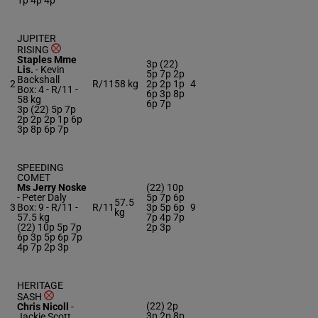
1p 4p 4p
JUPITER
RISING
Staples Mme
3p (22)
Lis.
-
Kevin
5p 7p 2p
Backshall
2
R/11
58 kg
2p 2p 1p
4
Box: 4 -
R/11 -
6p 3p 8p
58 kg
6p 7p
3p (22) 5p 7p
2p 2p 2p 1p 6p
3p 8p 6p 7p
SPEEDING
COMET
Ms Jerry Noske
(22) 10p
-
Peter Daly
5p 7p 6p
57.5
3
Box: 9 -
R/11 -
R/11
3p 5p 6p
9
kg
57.5 kg
7p 4p 7p
(22) 10p 5p 7p
2p 3p
6p 3p 5p 6p 7p
4p 7p 2p 3p
HERITAGE
SASH
(22) 2p
Chris Nicoll
-
3p 2p 8p
Jackie Scott