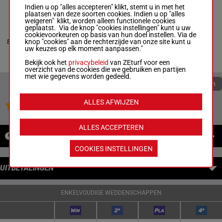
Indien u op "alles accepteren" klikt, stemt u in met het
plaatsen van deze soorten cookies. Indien u op "alles
weigeren" klikt, worden alleen functionele cookies
GARIBALDI
geplaatst. Via de knop "cookies instellingen" kunt u uw
Lebouc Hug.
-
cookievoorkeuren op basis van hun doel instellen. Via de
Boisnard J.
knop "cookies" aan de rechterzijde van onze site kunt u
8
R/4
56 kg
Debuut
3
Box: 3 -
R/4 -
56
uw keuzes op elk moment aanpassen."
kg
Debuut
Bekijk ook het
privacybeleid
van ZEturf voor een
overzicht van de cookies die we gebruiken en partijen
met wie gegevens worden gedeeld.
Quoteringen verversen
ALLES AFWIJZEN
Jouw favoriete paarden
ALLES ACCEPTEREN
NIEUWS
COOKIES INSTELLINGEN
UITBETALINGEN
ENKELVOUDIGE WEDDENSCHAPPEN