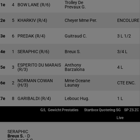
Trolley De
1e
4
BOW LANE
(R/6)
Prevaux G.
2e
5
KHARKIV
(R/4)
Cheyer Mme Per.
ENCOLURE
3e
6
PREDAK
(R/4)
Guitraud C.
3 L 1/2
4e
1
SERAPHIC
(R/6)
Breux S.
3/4 L
ESPERITO DU MARAIS
Anthony
5e
3
4 L
(R/3)
Barzalona
NORMAN COWAN
Mme Oceane
6e
2
CTE ENC.
(H/3)
Launay
7e
8
GARIBALDI
(R/4)
Lebouc Hug.
1 L
G/L
Gewicht
Prestaties
Startbox
Quotering
SG
SP
ZS
ZC
Live
SERAPHIC
Breux S.
-
D