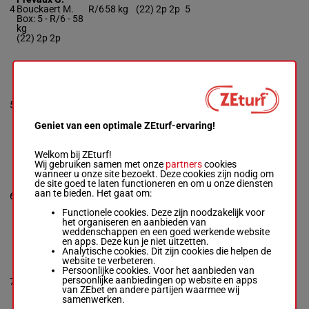
4
Bouckaert M.
R/6
58 kg
(22) 2p 2p
5
Box: 5 -
R/6 -
58
kg
(22) 2p 2p
KHARKIV
Cheyer Mme
8p 4p (22)
Per.
-
Legros B.
55.5
5
R/4
3p 11p 2p
8
Box: 8 -
R/4 -
kg
6p 3p
55.5 kg
8p 4p (22) 3p
Geniet van een optimale ZEturf-ervaring!
11p 2p 6p 3p
Welkom bij ZEturf!
Wij gebruiken samen met onze
partners
cookies
PREDAK
wanneer u onze site bezoekt. Deze cookies zijn nodig om
Guitraud C.
-
de site goed te laten functioneren en om u onze diensten
Barberot Y.
aan te bieden. Het gaat om:
6
R/4
58 kg
11p
6
Box: 6 -
R/4 -
58
kg
Functionele cookies. Deze zijn noodzakelijk voor
11p
het organiseren en aanbieden van
weddenschappen en een goed werkende website
en apps. Deze kun je niet uitzetten.
Analytische cookies. Dit zijn cookies die helpen de
GALIBOT
website te verbeteren.
Justum M.
-
Persoonlijke cookies. Voor het aanbieden van
Marion J.D.
persoonlijke aanbiedingen op website en apps
7
R/5
56 kg
Debuut
2
Box: 2 -
R/5 -
56
van ZEbet en andere partijen waarmee wij
kg
samenwerken.
Debuut