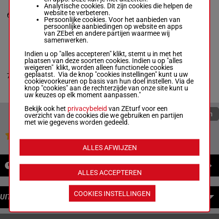
CONNECTED
Analytische cookies. Dit zijn cookies die helpen de
Edgard J. Zayas
-
6p (22)
website te verbeteren.
6
Renaldo Richards
M/5
55 kg
5p 9p
6
Persoonlijke cookies. Voor het aanbieden van
Box: 6 -
M/5 -
55 kg
11p 11p
persoonlijke aanbiedingen op website en apps
6p (22) 5p 9p 11p
van ZEbet en andere partijen waarmee wij
11p
samenwerken.
Indien u op "alles accepteren" klikt, stemt u in met het
plaatsen van deze soorten cookies. Indien u op "alles
LOVE UNLIMITED
weigeren" klikt, worden alleen functionele cookies
Emisael Jaramillo
-
9p (22)
geplaatst. Via de knop "cookies instellingen" kunt u uw
7
Enrique Hernandez
M/5
55 kg
4p 2p 4p
7
cookievoorkeuren op basis van hun doel instellen. Via de
Box: 7 -
M/5 -
55 kg
2p
knop "cookies" aan de rechterzijde van onze site kunt u
9p (22) 4p 2p 4p 2p
uw keuzes op elk moment aanpassen."
Bekijk ook het
privacybeleid
van ZEturf voor een
Quoteringen verversen
overzicht van de cookies die we gebruiken en partijen
met wie gegevens worden gedeeld.
Jouw favoriete paarden
ALLES AFWIJZEN
NIEUWS
ALLES ACCEPTEREN
COOKIES INSTELLINGEN
UITBETALINGEN