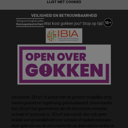
LIJST MET COOKIES
VEILIGHEID EN BETROUWBAARHEID
Wat kost gokken jou? Stop op tijd.
Disclaimer: ZEturf.nl wordt met de grootst mogelijke zorg
samengesteld en regelmatig geactualiseerd. Desondanks
kan ZEturf niet garanderen dat de informatie compleet,
actueel of accuraat is. ZEturf aanvaardt dan ook geen
enkele aansprakelijkheid voor schade of nadeel ontstaan
door gebruik van de informatie die op deze site te vinden is.