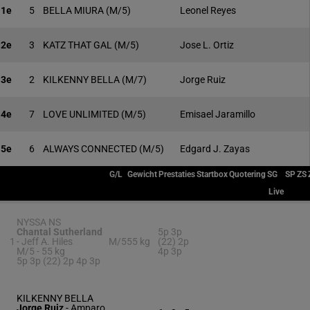
1e
5
BELLA MIURA
(M/5)
Leonel Reyes
2e
3
KATZ THAT GAL
(M/5)
Jose L. Ortiz
3e
2
KILKENNY BELLA
(M/7)
Jorge Ruiz
4e
7
LOVE UNLIMITED
(M/5)
Emisael Jaramillo
5e
6
ALWAYS CONNECTED
(M/5)
Edgard J. Zayas
G/L
Gewicht
Prestaties
Startbox
Quotering
SG
SP
ZS
Live
NYSSA NS
Chantal Sutherland
5p 3p
1
-
Jeff A. Hiles
M/5
55 kg
(22) 2p
M/5 -
55 kg
4p 3p
5p 3p (22) 2p 4p 3p
KILKENNY BELLA
Jorge Ruiz
-
Amparo