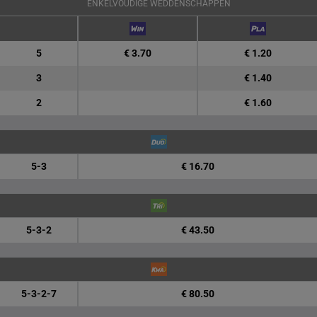
ENKELVOUDIGE WEDDENSCHAPPEN
5
€ 3.70
€ 1.20
3
€ 1.40
2
€ 1.60
5-3
€ 16.70
5-3-2
€ 43.50
5-3-2-7
€ 80.50