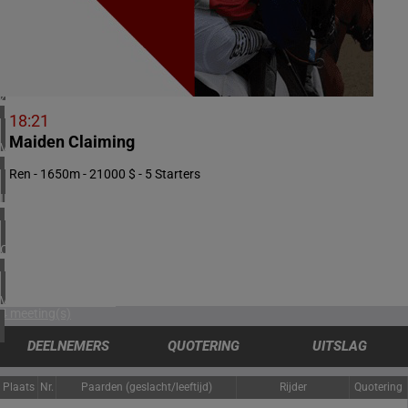
2 meeting(s)
NOORWEGEN
1 meeting(s)
ZUID-AFRIKA
1 meeting(s)
18:21
Maiden Claiming
VERENIGD KONINKRIJK
5 meeting(s)
Ren - 1650m - 21000 $ - 5 Starters
IERLAND
1 meeting(s)
CHILI
1 meeting(s)
VERENIGDE STATEN
4 meeting(s)
DEELNEMERS
QUOTERING
UITSLAG
Plaats
Nr.
Paarden (geslacht/leeftijd)
Rijder
Quotering