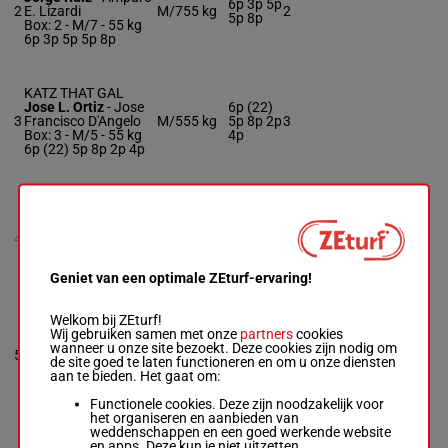
6p 3p 5p
2
E. Lizardi
M/7
55 kg
2
5p 8p
Box: 2 -
M/7 -
55 kg
6p 3p 5p 5p 8p
KATZ THAT GAL
Jose L. Ortiz
-
Jose
6p (22)
3
Francisco D'Angelo
M/5
55 kg
5p 8p 2p
3
Box: 3 -
M/5 -
55 kg
4p
6p (22) 5p 8p 2p 4p
ROSEISALWAYSRITE
NS
8p (22)
Angel Morales
-
4
M/4
52 kg
5p 6p 3p
Antonio Sano
2p
M/4 -
52 kg
8p (22) 5p 6p 3p 2p
Geniet van een optimale ZEturf-ervaring!
Welkom bij ZEturf!
BELLA MIURA
Wij gebruiken samen met onze
partners
cookies
Leonel Reyes
-
wanneer u onze site bezoekt. Deze cookies zijn nodig om
2p 2p 9p
5
Heather Harney
M/5
55 kg
5
de site goed te laten functioneren en om u onze diensten
6p 8p
Box: 5 -
M/5 -
55 kg
aan te bieden. Het gaat om:
2p 2p 9p 6p 8p
Functionele cookies. Deze zijn noodzakelijk voor
het organiseren en aanbieden van
weddenschappen en een goed werkende website
ALWAYS
en apps. Deze kun je niet uitzetten.