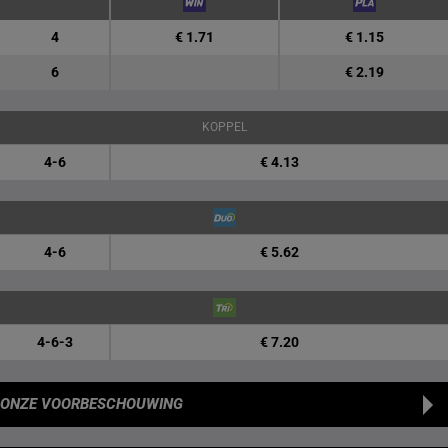
4
€ 1.71
€ 1.15
6
€ 2.19
KOPPEL
4-6
€ 4.13
4-6
€ 5.62
4-6-3
€ 7.20
ONZE VOORBESCHOUWING