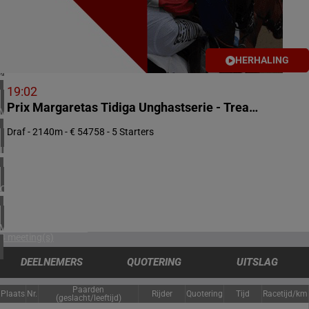
2 meeting(s)
NOORWEGEN
1 meeting(s)
HERHALING
ZUID-AFRIKA
1 meeting(s)
19:02
Prix Margaretas Tidiga Unghastserie - Trearingslopp Ston
VERENIGD KONINKRIJK
5 meeting(s)
Draf - 2140m - € 54758 - 5 Starters
IERLAND
1 meeting(s)
CHILI
1 meeting(s)
VERENIGDE STATEN
4 meeting(s)
DEELNEMERS
QUOTERING
UITSLAG
Paarden
Plaats
Nr.
Rijder
Quotering
Tijd
Racetijd/km
(geslacht/leeftijd)