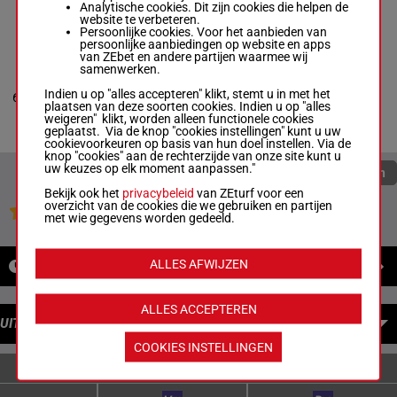
- € 4.197
Analytische cookies. Dit zijn cookies die helpen de
(22) 3a
website te verbeteren.
Persoonlijke cookies. Voor het aanbieden van
persoonlijke aanbiedingen op website en apps
van ZEbet en andere partijen waarmee wij
ELEGANCE KRONOS
samenwerken.
Goop Bjo.
-
Abrivard
L.Cl.
1'09"6
(22) 1a
Indien u op "alles accepteren" klikt, stemt u in met het
6
M/6
2140m
M/6 - 2140m
-
1'09"6
€ 11.453
1a 4a
plaatsen van deze soorten cookies. Indien u op "alles
- € 11.453
weigeren" klikt, worden alleen functionele cookies
(22) 1a 1a 4a
geplaatst. Via de knop "cookies instellingen" kunt u uw
cookievoorkeuren op basis van hun doel instellen. Via de
knop "cookies" aan de rechterzijde van onze site kunt u
uw keuzes op elk moment aanpassen."
Quoteringen verversen
Bekijk ook het
privacybeleid
van ZEturf voor een
overzicht van de cookies die we gebruiken en partijen
Jouw favoriete paarden
met wie gegevens worden gedeeld.
ALLES AFWIJZEN
NIEUWS
ALLES ACCEPTEREN
UITBETALINGEN
COOKIES INSTELLINGEN
ENKELVOUDIGE WEDDENSCHAPPEN