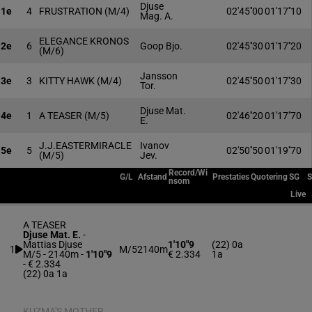
Djuse
1e
4
FRUSTRATION
(M/4)
02'45''00
01'17''10
Mag. A.
ELEGANCE KRONOS
2e
6
Goop Bjo.
02'45''30
01'17''20
(M/6)
Jansson
3e
3
KITTY HAWK
(M/4)
02'45''50
01'17''30
Tor.
Djuse Mat.
4e
1
A TEASER
(M/5)
02'46''20
01'17''70
E.
J.J.EASTERMIRACLE
Ivanov
5e
5
02'50''50
01'19''70
(M/5)
Jev.
Record/Wi
G/L
Afstand
Prestaties
Quotering
SG
nsom
Live
A TEASER
Djuse Mat. E.
-
Mattias Djuse
1'10"9
(22) 0a
1
M/5
2140m
M/5 - 2140m
-
1'10"9
€ 2.334
1a
- € 2.334
(22) 0a 1a
KUZMA'S MOTHER