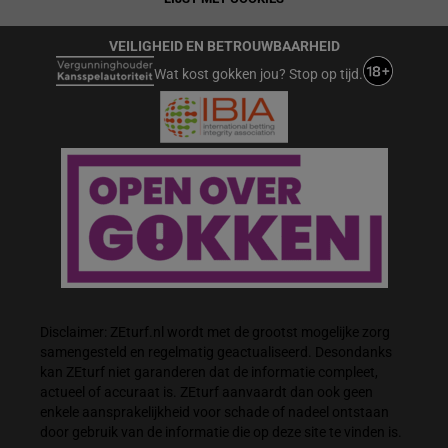
VEILIGHEID EN BETROUWBAARHEID
Wat kost gokken jou? Stop op tijd.
Disclaimer: ZEturf.nl wordt met de grootst mogelijke zorg
samengesteld en regelmatig geactualiseerd. Desondanks
kan ZEturf niet garanderen dat de informatie compleet,
actueel of accuraat is. ZEturf aanvaardt dan ook geen
enkele aansprakelijkheid voor schade of nadeel ontstaan
door gebruik van de informatie die op deze site te vinden is.