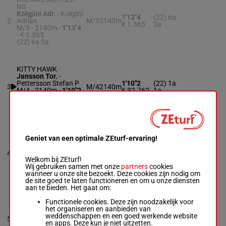
NS
Kolgjini Adr.
-
Kolgjini
1'13"4
(22) 6a
2
Adrian
M/3
2140m
€ 1.365
3a
M/3 - 2140m
-
1'13"4
- € 1.365
(22) 6a 3a
KITTY HAWK
Jansson Tor.
-
Pettersson Stefan P
1'10"2
(22) 1a
3
M/4
2140m
M/4 - 2140m
-
1'10"2
€ 32.762
1a
- € 32.762
(22) 1a 1a
FRUSTRATION
Geniet van een optimale ZEturf-ervaring!
Djuse Mag. A.
-
Mattias Djuse
(22) 3a
1'11"6
4
M/4 - 2140m
-
1'11"6
M/4
2140m
2a 1a 2a
€ 124.229
Welkom bij ZEturf!
- € 124.229
4a 2a 1a
Wij gebruiken samen met onze
partners
cookies
(22) 3a 2a 1a 2a 4a
wanneer u onze site bezoekt. Deze cookies zijn nodig om
2a 1a
de site goed te laten functioneren en om u onze diensten
aan te bieden. Het gaat om:
J.J.EASTERMIRACLE
Functionele cookies. Deze zijn noodzakelijk voor
Ivanov Jev.
-
het organiseren en aanbieden van
Kjallman Lena
1'14"3
weddenschappen en een goed werkende website
5
M/5
2140m
(22) 3a
M/5 - 2140m
-
1'14"3
€ 4.197
en apps. Deze kun je niet uitzetten.