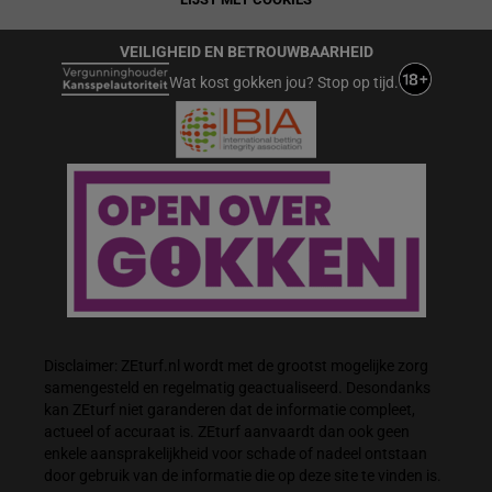
VEILIGHEID EN BETROUWBAARHEID
Wat kost gokken jou? Stop op tijd.
Disclaimer: ZEturf.nl wordt met de grootst mogelijke zorg
samengesteld en regelmatig geactualiseerd. Desondanks
kan ZEturf niet garanderen dat de informatie compleet,
actueel of accuraat is. ZEturf aanvaardt dan ook geen
enkele aansprakelijkheid voor schade of nadeel ontstaan
door gebruik van de informatie die op deze site te vinden is.