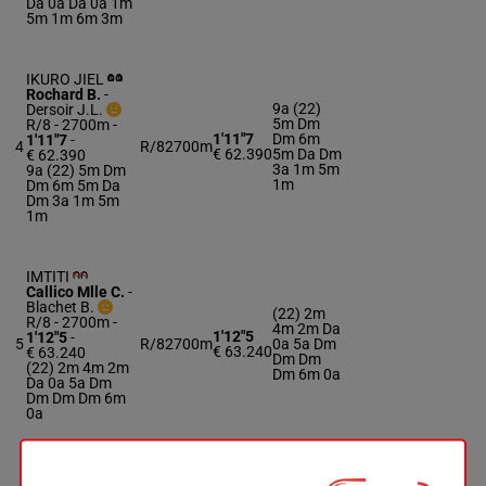
Da 0a Da 0a 1m
5m 1m 6m 3m
IKURO JIEL
Rochard B.
-
9a (22)
Dersoir J.L.
5m Dm
R/8 - 2700m
-
1'11"7
Dm 6m
1'11"7
-
4
R/8
2700m
€ 62.390
5m Da Dm
€ 62.390
3a 1m 5m
9a (22) 5m Dm
1m
Dm 6m 5m Da
Dm 3a 1m 5m
1m
IMTITI
Callico Mlle C.
-
Blachet B.
(22) 2m
R/8 - 2700m
-
4m 2m Da
1'12"5
1'12"5
-
5
R/8
2700m
0a 5a Dm
€ 63.240
€ 63.240
Dm Dm
(22) 2m 4m 2m
Dm 6m 0a
Da 0a 5a Dm
Dm Dm Dm 6m
0a
INDIGO DE