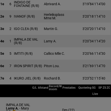
INDIGO DE
1e
6
Abrivard A.
3'19''84
1'14''00
FONTAINE
(R/8)
Herleiksplass
2e
9
IVANOF
(R/8)
3'20''18
1'14''10
Mme M.
3e
2
IGO CLEA
(R/8)
Martin G.
3'20''20
1'14''10
IMPALA DE VAL
4e
1
Lamy A.
3'20''34
1'14''20
(R/8)
5e
5
IMTITI
(R/8)
Callico Mlle C.
3'20''66
1'14''30
6e
7
IRON SPIRIT
(R/8)
Piton Lou.
3'21''69
1'14''70
7e
4
IKURO JIEL
(R/8)
Rochard B.
3'23''52
1'15''40
Record/W
G/L
Afstand
Prestaties
Quotering
SG
SP
ZS
ZC
insom
Live
IMPALA DE VAL
Lamy A.
-
Mary
Dm (22)