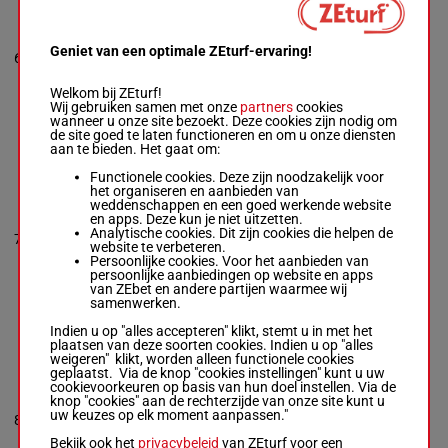
FONTAINE
Abrivard A.
-
Abrivard L.Cl.
1a 1a (22)
Geniet van een optimale ZEturf-ervaring!
1'11"7
Da 0a 1a
6
R/8
2700m
R/8 - 2700m
-
€ 66.150
(21) 1a 1a
1'11"7
-
8a 1a Da
€ 66.150
Welkom bij ZEturf!
1a 1a (22) Da
Wij gebruiken samen met onze
partners
cookies
0a 1a (21) 1a
wanneer u onze site bezoekt. Deze cookies zijn nodig om
1a 8a 1a Da
de site goed te laten functioneren en om u onze diensten
aan te bieden. Het gaat om:
Functionele cookies. Deze zijn noodzakelijk voor
IRON SPIRIT
het organiseren en aanbieden van
Piton Lou.
-
weddenschappen en een goed werkende website
Piton B.
(22) 3m
en apps. Deze kun je niet uitzetten.
R/8 - 2700m
-
2m 5a 2m
Analytische cookies. Dit zijn cookies die helpen de
1'12"3
7
1'12"3
-
R/8
2700m
Da 0a Dm
website te verbeteren.
€ 68.680
€ 68.680
0a 2a 1m
Persoonlijke cookies. Voor het aanbieden van
(22) 3m 2m 5a
Da Da
persoonlijke aanbiedingen op website en apps
2m Da 0a Dm
van ZEbet en andere partijen waarmee wij
0a 2a 1m Da Da
samenwerken.
Indien u op "alles accepteren" klikt, stemt u in met het
plaatsen van deze soorten cookies. Indien u op "alles
IERMES DE
weigeren" klikt, worden alleen functionele cookies
GUEZ
geplaatst. Via de knop "cookies instellingen" kunt u uw
Bonne D.
-
cookievoorkeuren op basis van hun doel instellen. Via de
2a 0a (22)
Charbonnel L.
knop "cookies" aan de rechterzijde van onze site kunt u
7a 3a 1a
1'11"1
uw keuzes op elk moment aanpassen."
8
R/8
2700m
9a Da Da
R/8 - 2700m
-
€ 68.750
5a 1a 1a
1'11"1
-
Bekijk ook het
privacybeleid
van ZEturf voor een