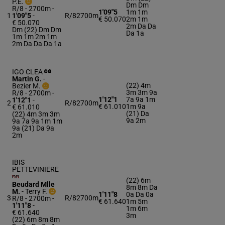
P.E.
Dm Dm
R/8 - 2700m
-
1'09"5
1m 1m
1
1'09"5
-
R/8
2700m
€ 50.070
2m 1m
€ 50.070
2m Da Da
Dm (22) Dm Dm
Da 1a
1m 1m 2m 1m
2m Da Da Da 1a
IGO CLEA
Martin G.
-
(22) 4m
Bezier M.
3m 3m 9a
R/8 - 2700m
-
1'12"1
7a 9a 1m
1'12"1
-
2
R/8
2700m
€ 61.010
1m 9a
€ 61.010
(21) Da
(22) 4m 3m 3m
9a 2m
9a 7a 9a 1m 1m
9a (21) Da 9a
2m
IBIS
PETTEVINIERE
(22) 6m
Beudard Mlle
8m 8m Da
M.
-
Terry F.
1'11"8
0a Da 0a
3
R/8
2700m
R/8 - 2700m
-
€ 61.640
1m 5m
1'11"8
-
1m 6m
€ 61.640
3m
(22) 6m 8m 8m