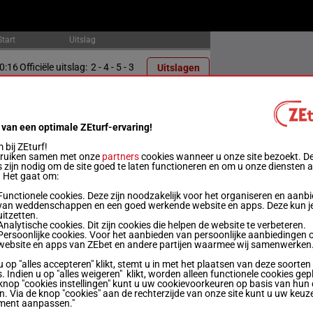
Start
Uitslag
0:16
Officiële uitslag:
2 - 4 - 5 - 3
Uitslagen
0:42
Officiële uitslag:
5 - 2 - 7 - 3
Uitslagen
 van een optimale ZEturf-ervaring!
1:15
Officiële uitslag:
7 - 5 - 1 - 4
Uitslagen
bij ZEturf!
bruiken samen met onze
partners
cookies wanneer u onze site bezoekt. D
 zijn nodig om de site goed te laten functioneren en om u onze diensten 
1:47
Officiële uitslag:
3 - 8 - 1 - 6
Uitslagen
. Het gaat om:
Functionele cookies. Deze zijn noodzakelijk voor het organiseren en aanb
van weddenschappen en een goed werkende website en apps. Deze kun je
2:14
Officiële uitslag:
6 - 10 - 3 - 8
Uitslagen
uitzetten.
Analytische cookies. Dit zijn cookies die helpen de website te verbeteren.
Persoonlijke cookies. Voor het aanbieden van persoonlijke aanbiedingen 
2:42
Officiële uitslag:
4 - 1 - 2 - 8
Uitslagen
website en apps van ZEbet en andere partijen waarmee wij samenwerken
u op "alles accepteren" klikt, stemt u in met het plaatsen van deze soorten
. Indien u op "alles weigeren" klikt, worden alleen functionele cookies gep
3:12
Officiële uitslag:
1 - 5 - 6 - 7
Uitslagen
knop "cookies instellingen" kunt u uw cookievoorkeuren op basis van hun 
en. Via de knop "cookies" aan de rechterzijde van onze site kunt u uw keuz
ment aanpassen."
3:40
Officiële uitslag:
5 - 4 - 6 - 1
Uitslagen