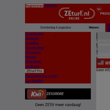
Inloggen
Registreren
PROG
Donderdag 6 augustus
Nieuws:
Programma
Z
|
Uitslagen
L
FRANKR
V-spellen
5 meetin
Tips en meer
Promoties
ZWEDEN
Nieuws
3 meetin
Informatie
W
Jackpots
ZUID-AF
Geen inf
ZEturf Pro
1 meetin
Klantenservice / hulp
Live beelden
VERENIG
4 meetin
ZE5ORDRE
IERLAN
2 meetin
Geen ZE5V meer vandaag!
CHILI