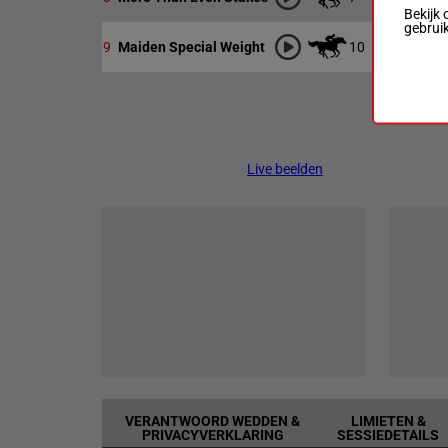
Bekijk 
gebrui
10
1100m
0
9
Maiden Special Weight
Live beelden
VERANTWOORD WEDDEN &
LIMIETEN &
PRIVACYVERKLARING
SESSIEDETAILS