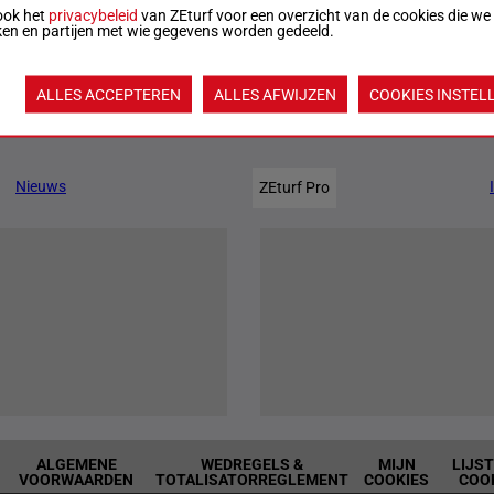
ook het
privacybeleid
van ZEturf voor een overzicht van de cookies die we
ken en partijen met wie gegevens worden gedeeld.
0:07
Officiële uitslag:
5 - 10 - 4 - 11
Uitslagen
ALLES ACCEPTEREN
ALLES AFWIJZEN
COOKIES INSTEL
Jouw favoriete paarden
Nieuws
ZEturf Pro
ALGEMENE
WEDREGELS &
MIJN
LIJS
VOORWAARDEN
TOTALISATORREGLEMENT
COOKIES
COO