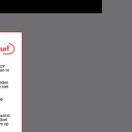
eze
aan te
ieden
 niet
op
.
laatst.
doel
es op