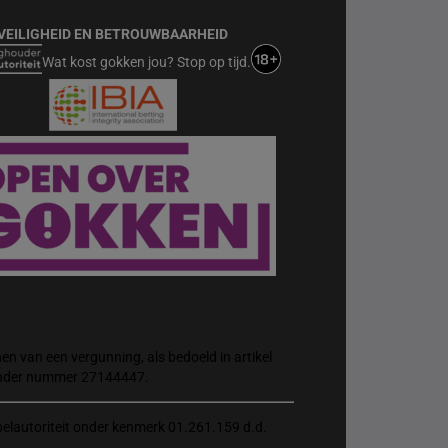
VEILIGHEID EN BETROUWBAARHEID
Wat kost gokken jou? Stop op tijd.
n van een vergunning, als bedoeld in artikel
 onder nummer 27144447.
elautoriteit onder kenmerk 01.261.159 d.d.