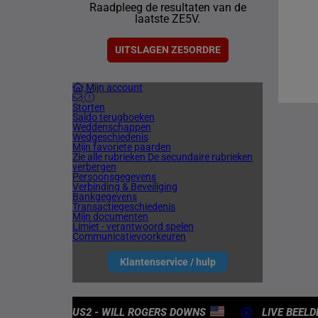
Raadpleeg de resultaten van de
1 meetin
laatste ZE5V.
VERENIG
4 meetin
UITSLAGEN ZE5ORDRE
Mijn account
Storten
Saldo terugboeken
Weddenschappen
Wedgeschiedenis
Mijn favoriete paarden
Zie alle rubrieken
De secundaire rubrieken
verbergen
Persoonsgegevens
Verbinding & Beveiliging
Bankgegevens
Transactiegeschiedenis
Mijn documenten
Limiet - verantwoord spelen
Communicatievoorkeuren
Klantenservice / hulp
US2 - WILL ROGERS DOWNS
LIVE BEELD