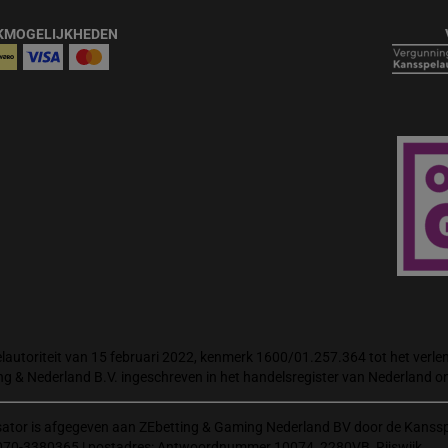
KMOGELIJKHEDEN
autoriteit van 15 februari 2022, kenmerk 1600/01.257.364 tot het verlene
ng & Nederland B.V. ingeschreven in het handelsregister van Nederland
isator is afgegeven aan ZEbetting & Gaming Nederland BV door de Kanssp
070-3380365 | postadres: Antwoordnummer 10074, 2280VB, Rijswijk.