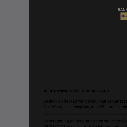
BAN
VERGUNNING SPELEN OP AFSTAND
Besluit van de raad van bestuur van de Kansspel
31a Wet op de kansspelen, aan ZEbetting Gami
De vergunning tot het organiseren van de total
25/03/2022. www.zeturf.nl | telefoonnummer: 