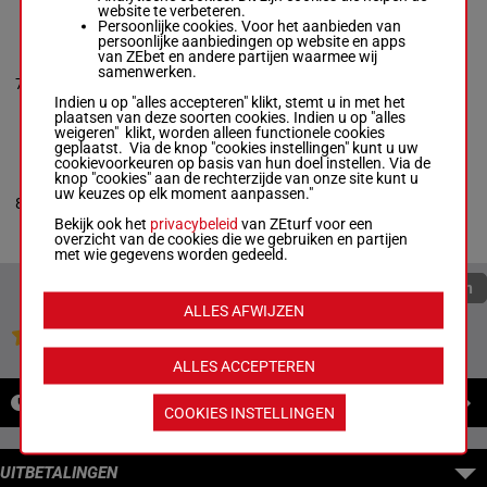
website te verbeteren.
Persoonlijke cookies. Voor het aanbieden van
persoonlijke aanbiedingen op website en apps
PAPA JOE LOZITO
van ZEbet en andere partijen waarmee wij
Jim Pantaleano
-
samenwerken.
0a 0a 0a
7
Thomas Merton
R/5
1600m
0a 0a
Box: 7 -
R/5 - 1600m
Indien u op "alles accepteren" klikt, stemt u in met het
0a 0a 0a 0a 0a
plaatsen van deze soorten cookies. Indien u op "alles
weigeren" klikt, worden alleen functionele cookies
geplaatst. Via de knop "cookies instellingen" kunt u uw
cookievoorkeuren op basis van hun doel instellen. Via de
KENOBI
knop "cookies" aan de rechterzijde van onze site kunt u
Jason Bartlett
-
uw keuzes op elk moment aanpassen."
0a 0a 3a
8
Jennifer Petrelli
H/6
1600m
2a 0a
Box: 8 -
H/6 - 1600m
Bekijk ook het
privacybeleid
van ZEturf voor een
0a 0a 3a 2a 0a
overzicht van de cookies die we gebruiken en partijen
met wie gegevens worden gedeeld.
Quoteringen verversen
ALLES AFWIJZEN
Jouw favoriete paarden
ALLES ACCEPTEREN
NIEUWS
COOKIES INSTELLINGEN
UITBETALINGEN