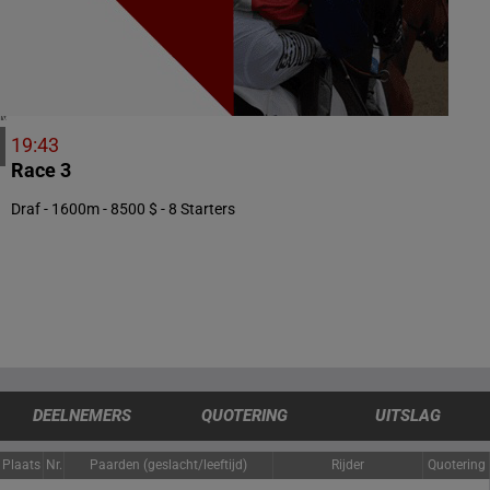
2 meeting(s)
CHILI
1 meeting(s)
VERENIGDE STATEN
4 meeting(s)
19:43
Race 3
Draf - 1600m - 8500 $ - 8 Starters
DEELNEMERS
QUOTERING
UITSLAG
Plaats
Nr.
Paarden (geslacht/leeftijd)
Rijder
Quotering