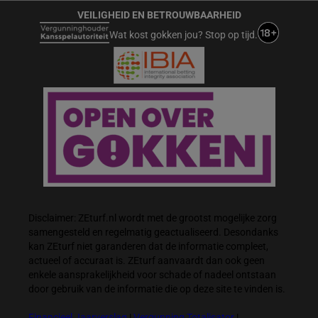
VEILIGHEID EN BETROUWBAARHEID
Wat kost gokken jou? Stop op tijd.
Disclaimer: ZEturf.nl wordt met de grootst mogelijke zorg
samengesteld en regelmatig geactualiseerd. Desondanks
kan ZEturf niet garanderen dat de informatie compleet,
actueel of accuraat is. ZEturf aanvaardt dan ook geen
enkele aansprakelijkheid voor schade of nadeel ontstaan
door gebruik van de informatie die op deze site te vinden is.
Financieel Jaarverslag
|
Vergunning Totalisator
|