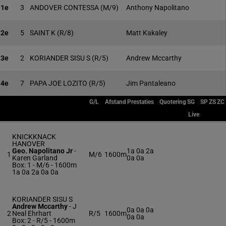
1e
3
ANDOVER CONTESSA
(M/9)
Anthony Napolitano
2e
5
SAINT K
(R/8)
Matt Kakaley
3e
2
KORIANDER SISU S
(R/5)
Andrew Mccarthy
4e
7
PAPA JOE LOZITO
(R/5)
Jim Pantaleano
G/L
Afstand
Prestaties
Quotering
SG
SP
ZS
ZC
Live
KNICKKNACK
HANOVER
Geo. Napolitano Jr
-
1a 0a 2a
1
M/6
1600m
Karen Garland
0a 0a
Box: 1 -
M/6 - 1600m
1a 0a 2a 0a 0a
KORIANDER SISU S
Andrew Mccarthy
-
J
0a 0a 0a
2
Neal Ehrhart
R/5
1600m
0a 0a
Box: 2 -
R/5 - 1600m