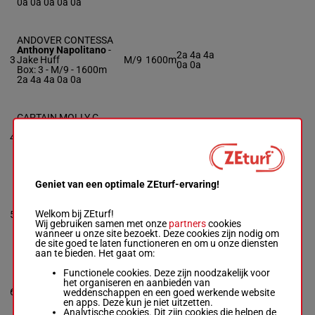
0a 0a 0a 0a 0a
ANDOVER CONTESSA
Anthony Napolitano
-
2a 4a 4a
3
Jake Huff
M/9
1600m
0a 0a
Box: 3 -
M/9 - 1600m
2a 4a 4a 0a 0a
CAPTAIN MOLLY C
Ridge Warren
-
Leah
0a 1a 4a
4
Vandervort
M/6
1600m
4a 0a
Box: 4 -
M/6 - 1600m
0a 1a 4a 4a 0a
Geniet van een optimale ZEturf-ervaring!
SAINT K
Matt Kakaley
-
Scott Di
4a 0a 0a
Welkom bij ZEturf!
5
Domenico
R/8
1600m
3a 0a
Wij gebruiken samen met onze
partners
cookies
Box: 5 -
R/8 - 1600m
wanneer u onze site bezoekt. Deze cookies zijn nodig om
4a 0a 0a 3a 0a
de site goed te laten functioneren en om u onze diensten
aan te bieden. Het gaat om:
CHUCKY DE VIE
Functionele cookies. Deze zijn noodzakelijk voor
John Kakaley
het organiseren en aanbieden van
-
Linda
0a 1a 3a
6
Kakaley
weddenschappen en een goed werkende website
R/10
1600m
0a 4a
Box: 6 -
R/10 - 1600m
en apps. Deze kun je niet uitzetten.
0a 1a 3a 0a 4a
Analytische cookies. Dit zijn cookies die helpen de