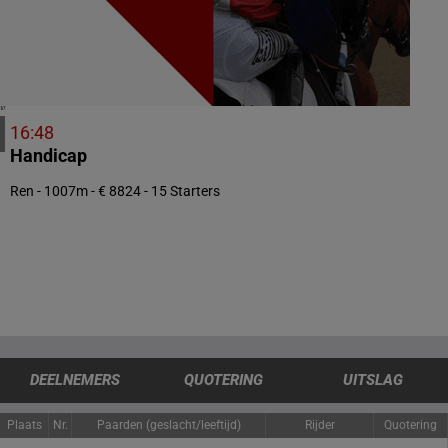
2 meeting(s)
CHILI
1 meeting(s)
VERENIGDE STATEN
4 meeting(s)
16:48
Handicap
Ren - 1007m - € 8824 - 15 Starters
DEELNEMERS
QUOTERING
UITSLAG
Plaats
Nr.
Paarden (geslacht/leeftijd)
Rijder
Quotering