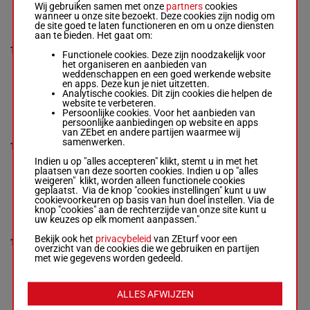
Wij gebruiken samen met onze
partners
cookies
wanneer u onze site bezoekt. Deze cookies zijn nodig om
IFONLYTHEYCUDTALK
de site goed te laten functioneren en om u onze diensten
6p 6p
aan te bieden. Het gaat om:
(24) 5p
Fentiman D.
-
T D
1p 6p 2p
10
R/4
58 kg
15
Easterby
Functionele cookies. Deze zijn noodzakelijk voor
3p 6p 2p
Box: 15 -
R/4 -
58 kg
het organiseren en aanbieden van
11p 2p
6p 6p (24) 5p 1p 6p 2p
weddenschappen en een goed werkende website
7p
3p 6p 2p 11p 2p 7p
en apps. Deze kun je niet uitzetten.
Analytische cookies. Dit zijn cookies die helpen de
website te verbeteren.
Persoonlijke cookies. Voor het aanbieden van
6p (24)
AZUCENA
persoonlijke aanbiedingen op website en apps
8p 7p 7p
Fanning J.
van ZEbet en andere partijen waarmee wij
-
S Hanlon
1p 7p
Box: 1 -
M/6 -
samenwerken.
58 kg
11
M/6
58 kg
12p 7p
1
6p (24) 8p 7p 7p 1p 7p
3p (23)
12p 7p 3p (23) 8p 14p
Indien u op "alles accepteren" klikt, stemt u in met het
8p 14p
3p
plaatsen van deze soorten cookies. Indien u op "alles
3p
weigeren" klikt, worden alleen functionele cookies
geplaatst. Via de knop "cookies instellingen" kunt u uw
cookievoorkeuren op basis van hun doel instellen. Via de
knop "cookies" aan de rechterzijde van onze site kunt u
GOLDEN PROSPERITY
10p 8p
uw keuzes op elk moment aanpassen."
6p (24)
Eaves Tom A.
-
T Coyle
57.5
8p 5p 6p
Bekijk ook het
privacybeleid
van ZEturf voor een
12
R/7
9
& K Wood
kg
9p 1p
overzicht van de cookies die we gebruiken en partijen
Box: 9 -
R/7 -
57.5 kg
10p 2p
met wie gegevens worden gedeeld.
10p 8p 6p (24) 8p 5p
7p 8p
6p 9p 1p 10p 2p 7p 8p
ALLES AFWIJZEN