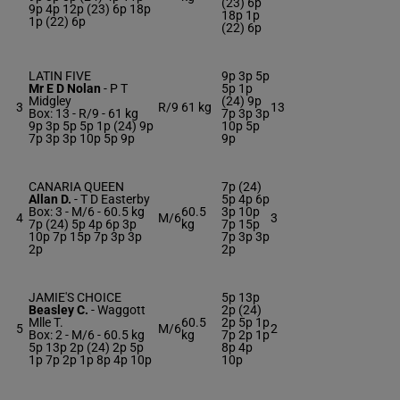
(23) 6p
9p 4p 12p (23) 6p 18p
18p 1p
1p (22) 6p
(22) 6p
LATIN FIVE
9p 3p 5p
Mr E D Nolan
-
P T
5p 1p
Midgley
(24) 9p
3
R/9
61 kg
13
Box: 13 -
R/9 -
61 kg
7p 3p 3p
9p 3p 5p 5p 1p (24) 9p
10p 5p
7p 3p 3p 10p 5p 9p
9p
CANARIA QUEEN
7p (24)
Allan D.
-
T D Easterby
5p 4p 6p
Box: 3 -
M/6 -
60.5 kg
60.5
3p 10p
4
M/6
3
7p (24) 5p 4p 6p 3p
kg
7p 15p
10p 7p 15p 7p 3p 3p
7p 3p 3p
2p
2p
JAMIE'S CHOICE
5p 13p
Beasley C.
-
Waggott
2p (24)
Mlle T.
60.5
2p 5p 1p
5
M/6
2
Box: 2 -
M/6 -
60.5 kg
kg
7p 2p 1p
5p 13p 2p (24) 2p 5p
8p 4p
1p 7p 2p 1p 8p 4p 10p
10p