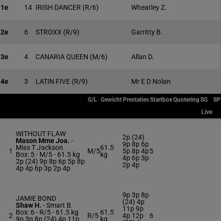
1e
14
IRISH DANCER
(R/6)
Wheatley Z.
2e
6
STROXX
(R/9)
Garritty B.
3e
4
CANARIA QUEEN
(M/6)
Allan D.
4e
3
LATIN FIVE
(R/9)
Mr E D Nolan
G/L
Gewicht
Prestaties
Startbox
Quotering
SG
SP
Live
WITHOUT FLAW
2p (24)
Mason Mme Joa.
-
9p 8p 6p
Miss T Jackson
61.5
1
M/5
5p 8p 4p
5
Box: 5 -
M/5 -
61.5 kg
kg
4p 6p 3p
2p (24) 9p 8p 6p 5p 8p
2p 4p
4p 4p 6p 3p 2p 4p
9p 3p 8p
JAMIE BOND
(24) 4p
Shaw H.
-
Smart B.
11p 9p
Box: 6 -
R/5 -
61.5 kg
61.5
2
R/5
4p 12p
6
9p 3p 8p (24) 4p 11p
kg