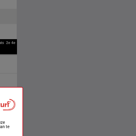
ats
2e
4e
eze
aan te