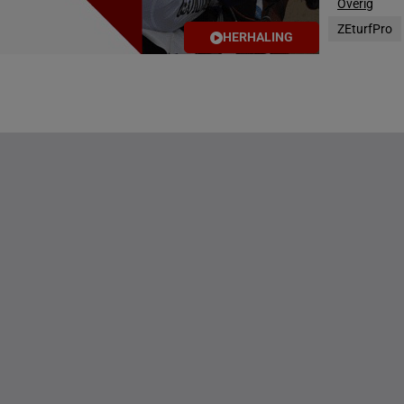
Overig
g(s)
ZEturfPro
HERHALING
DE STATEN
g(s)