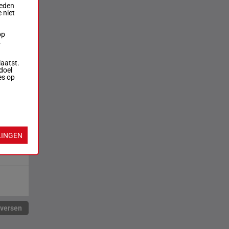
ieden
 niet
op
.
laatst.
doel
es op
LINGEN
rversen