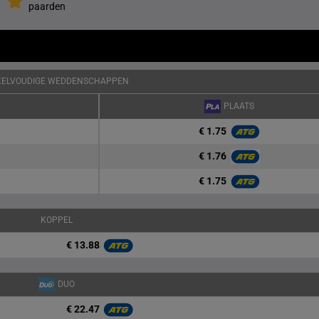
paarden
KELVOUDIGE WEDDENSCHAPPEN
PLAATS
€ 1.75
€ 1.76
€ 1.75
KOPPEL
€ 13.88
DUO
€ 22.47