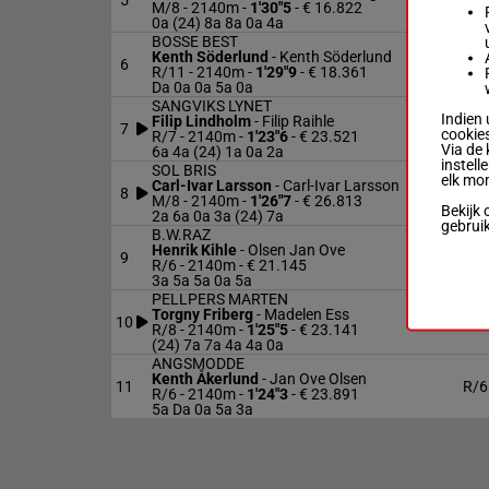
5
M/
M/8 - 2140m
-
1'30"5
- € 16.822
0a (24) 8a 8a 0a 4a
BOSSE BEST
Kenth Söderlund
-
Kenth Söderlund
6
R/1
R/11 - 2140m
-
1'29"9
- € 18.361
Da 0a 0a 5a 0a
SANGVIKS LYNET
Indien 
Filip Lindholm
-
Filip Raihle
7
R/7
cookies
R/7 - 2140m
-
1'23"6
- € 23.521
Via de 
6a 4a (24) 1a 0a 2a
instell
SOL BRIS
elk mo
Carl-Ivar Larsson
-
Carl-Ivar Larsson
8
M/
M/8 - 2140m
-
1'26"7
- € 26.813
Bekijk 
2a 6a 0a 3a (24) 7a
gebrui
B.W.RAZ
Henrik Kihle
-
Olsen Jan Ove
9
R/6
R/6 - 2140m
- € 21.145
3a 5a 5a 0a 5a
PELLPERS MARTEN
Torgny Friberg
-
Madelen Ess
10
R/8
R/8 - 2140m
-
1'25"5
- € 23.141
(24) 7a 7a 4a 4a 0a
ANGSMODDE
Kenth Åkerlund
-
Jan Ove Olsen
11
R/6
R/6 - 2140m
-
1'24"3
- € 23.891
5a Da 0a 5a 3a