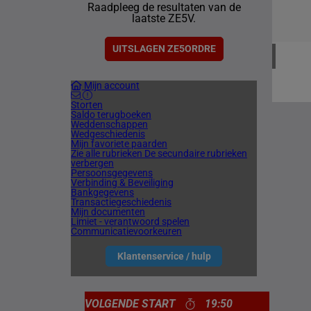
Raadpleeg de resultaten van de
1 meetin
laatste ZE5V.
VERENIG
4 meetin
UITSLAGEN ZE5ORDRE
Mijn account
Storten
Saldo terugboeken
Weddenschappen
Wedgeschiedenis
Mijn favoriete paarden
Zie alle rubrieken
De secundaire rubrieken
verbergen
Persoonsgegevens
Verbinding & Beveiliging
Bankgegevens
Transactiegeschiedenis
Mijn documenten
Limiet - verantwoord spelen
Communicatievoorkeuren
Klantenservice / hulp
VOLGENDE START
19:50