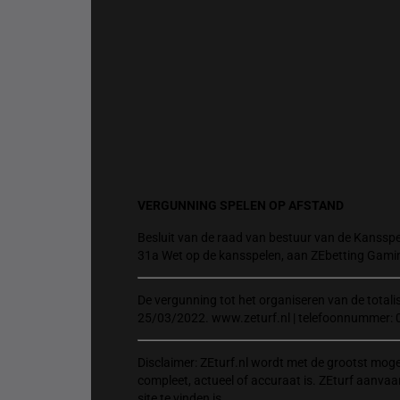
VERGUNNING SPELEN OP AFSTAND
Besluit van de raad van bestuur van de Kansspel
31a Wet op de kansspelen, aan ZEbetting Gami
De vergunning tot het organiseren van de total
25/03/2022. www.zeturf.nl | telefoonnummer: 
Disclaimer: ZEturf.nl wordt met de grootst mog
compleet, actueel of accuraat is. ZEturf aanvaa
site te vinden is.