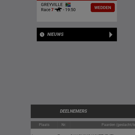
GREYVILLE
WEDDEN
Race
7
-
19:50
NIEUWS
DEELNEMERS
Plaats
Nr.
Paarden (geslacht/le