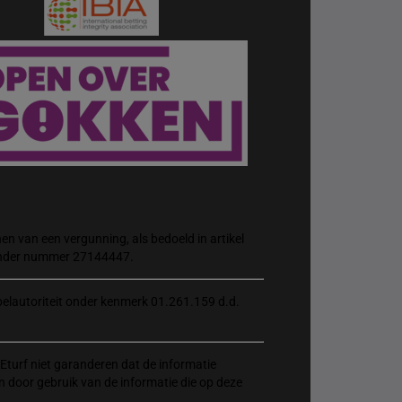
n van een vergunning, als bedoeld in artikel
 onder nummer 27144447.
elautoriteit onder kenmerk 01.261.159 d.d.
Eturf niet garanderen dat de informatie
n door gebruik van de informatie die op deze