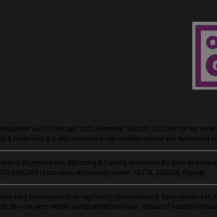
autoriteit van 15 februari 2022, kenmerk 1600/01.257.364 tot het verlene
ng & Nederland B.V. ingeschreven in het handelsregister van Nederland
isator is afgegeven aan ZEbetting & Gaming Nederland BV door de Kanssp
070-3380365 | postadres: Antwoordnummer 10074, 2280VB, Rijswijk.
elijke zorg samengesteld en regelmatig geactualiseerd. Desondanks kan Z
rdt dan ook geen enkele aansprakelijkheid voor schade of nadeel ontstaa