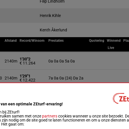
Filip Lindholm
Henrik Kihle
Kenth Åkerlund
Afstand
Record/Winsom
Prestaties
Quotering
Winnend
Pla
Live
1'30"2
2140m
0a 0a 0a 5a 0a
€ 11.264
1'29"1
0
2140m
7a 0a 0a (24) Da 2a
€ 12.422
1'28"0
2140m
5a 1a 6a 0a 4a
€ 13.819
 van een optimale ZEturf-ervaring!
1'28"2
bij ZEturf!
11
2140m
6a Da 0a 0a (24) 6a
€ 15.971
bruiken samen met onze
partners
cookies wanneer u onze site bezoekt. D
 zijn nodig om de site goed te laten functioneren en om u onze diensten 
. Het gaat om:
1'30"5