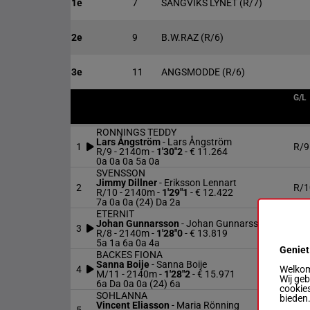
1e
7
SANGVIKS LYNET
(R/7)
2e
9
B.W.RAZ
(R/6)
3e
11
ANGSMODDE
(R/6)
G/L
RONNINGS TEDDY
Lars Ångström
-
Lars Ångström
1
R/9
R/9 - 2140m
-
1'30"2
- € 11.264
0a 0a 0a 5a 0a
SVENSSON
Jimmy Dillner
-
Eriksson Lennart
2
R/1
R/10 - 2140m
-
1'29"1
- € 12.422
7a 0a 0a (24) Da 2a
ETERNIT
Johan Gunnarsson
-
Johan Gunnarsson
3
R/8
R/8 - 2140m
-
1'28"0
- € 13.819
5a 1a 6a 0a 4a
Geniet
BACKES FIONA
Sanna Boije
-
Sanna Boije
Welkom 
4
M/
M/11 - 2140m
-
1'28"2
- € 15.971
Wij ge
6a Da 0a 0a (24) 6a
cookies
SOHLANNA
bieden
Vincent Eliasson
-
Maria Rönning