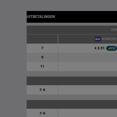
UITBETALINGEN
EN
WINNEND
€ 3.51
7
9
11
7-9
7-9