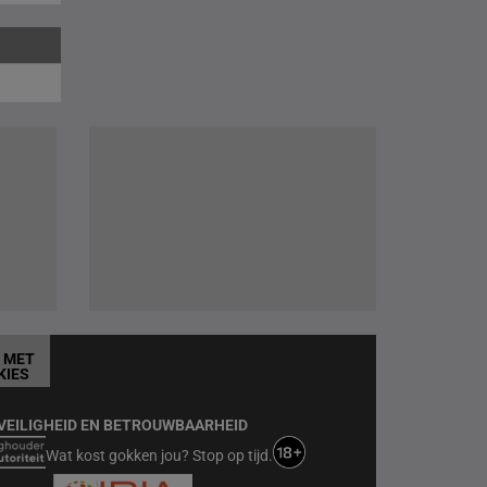
T MET
KIES
VEILIGHEID EN BETROUWBAARHEID
Wat kost gokken jou? Stop op tijd.