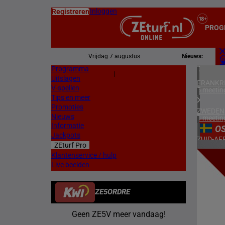
Inloggen
Registreren
PROG
Vrijdag 7 augustus
Nieuws:
Programma
Z
|
Uitslagen
L
FRANKR
V-spellen
5 meetin
Tips en meer
Promoties
ZWEDEN
Nieuws
3 meetin
Informatie
O
Jackpots
ZUID-AF
ZEturf Pro
1 meetin
6
Klantenservice / hulp
Live beelden
VERENIG
12/05/
4 meetin
ZE5ORDRE
IERLAN
2 meetin
Geen ZE5V meer vandaag!
CHILI