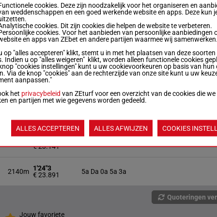
8
2140m
0a (24) 8a 8a 0a 4a
€ 16.822
Functionele cookies. Deze zijn noodzakelijk voor het organiseren en aanb
van weddenschappen en een goed werkende website en apps. Deze kun je
uitzetten.
Analytische cookies. Dit zijn cookies die helpen de website te verbeteren.
1'29"9
1
2140m
Da 0a 0a 5a 0a
Persoonlijke cookies. Voor het aanbieden van persoonlijke aanbiedingen 
€ 18.361
website en apps van ZEbet en andere partijen waarmee wij samenwerken
u op "alles accepteren" klikt, stemt u in met het plaatsen van deze soorten
1'23"6
2140m
6a 4a (24) 1a 0a 2a
. Indien u op "alles weigeren" klikt, worden alleen functionele cookies gep
€ 23.521
knop "cookies instellingen" kunt u uw cookievoorkeuren op basis van hun 
en. Via de knop "cookies" aan de rechterzijde van onze site kunt u uw keuz
ment aanpassen."
1'26"7
8
2140m
2a 6a 0a 3a (24) 7a
€ 26.813
ook het
privacybeleid
van ZEturf voor een overzicht van de cookies die we
ken en partijen met wie gegevens worden gedeeld.
2140m
€ 21.145
3a 5a 5a 0a 5a
ALLES ACCEPTEREN
ALLES AFWIJZEN
COOKIES INSTEL
1'25"5
2140m
(24) 7a 7a 4a 4a 0a
€ 23.141
1'24"3
2140m
5a Da 0a 5a 3a
€ 23.891
Quoteringen ve
Jouw favoriete