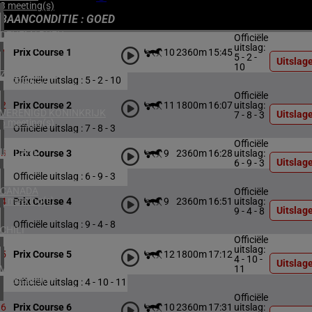
3 meeting(s)
BAANCONDITIE : GOED
DENEMARKEN
Officiële
1 meeting(s)
uitslag:
10
2360m
15:45
1
Prix Course 1
5 - 2 -
Uitslag
10
ZUID-AFRIKA
Officiële uitslag : 5 - 2 - 10
1 meeting(s)
Officiële
11
1800m
16:07
uitslag:
2
Prix Course 2
VERENIGD KONINKRIJK
Uitslag
7 - 8 - 3
6 meeting(s)
Officiële uitslag : 7 - 8 - 3
Officiële
IERLAND
9
2360m
16:28
uitslag:
3
Prix Course 3
2 meeting(s)
Uitslag
6 - 9 - 3
Officiële uitslag : 6 - 9 - 3
CANADA
Officiële
1 meeting(s)
9
2360m
16:51
uitslag:
4
Prix Course 4
Uitslag
9 - 4 - 8
Officiële uitslag : 9 - 4 - 8
CHILI
1 meeting(s)
Officiële
uitslag:
12
1800m
17:12
5
Prix Course 5
4 - 10 -
Uitslag
VERENIGDE STATEN
11
4 meeting(s)
Officiële uitslag : 4 - 10 - 11
Officiële
10
2360m
17:31
uitslag:
6
Prix Course 6