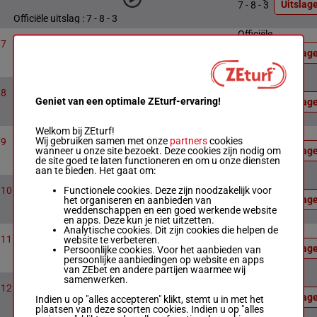
Uitslag
7 - 8 - 3
Officiële uitslag : 7 - 8 - 3
Officiële
8
1800m
17:51
uitslag:
7
Prix Course 7
Uitslag
8 - 2 - 4
Officiële uitslag : 8 - 2 - 4
Officiële
7
1800m
18:09
uitslag:
8
Prix Course 8
Geniet van een optimale ZEturf-ervaring!
Uitslag
4 - 2 - 5
Officiële uitslag : 4 - 2 - 5
Welkom bij ZEturf!
Officiële
Wij gebruiken samen met onze
partners
cookies
8
1800m
18:27
uitslag:
9
Prix Course 9
wanneer u onze site bezoekt. Deze cookies zijn nodig om
Uitslag
4 - 6 - 2
de site goed te laten functioneren en om u onze diensten
Officiële uitslag : 4 - 6 - 2
aan te bieden. Het gaat om:
Officiële
Functionele cookies. Deze zijn noodzakelijk voor
6
1800m
18:50
uitslag:
10
Prix Course 10
het organiseren en aanbieden van
Uitslag
4 - 1 - 5
weddenschappen en een goed werkende website
Officiële uitslag : 4 - 1 - 5
en apps. Deze kun je niet uitzetten.
Analytische cookies. Dit zijn cookies die helpen de
Officiële
website te verbeteren.
8
1800m
19:15
uitslag:
11
Prix Course 11
Uitslag
Persoonlijke cookies. Voor het aanbieden van
4 - 1 - 5
persoonlijke aanbiedingen op website en apps
Officiële uitslag : 4 - 1 - 5
van ZEbet en andere partijen waarmee wij
Officiële
samenwerken.
10
2300m
19:30
uitslag:
12
Prix Course 12
Uitslag
7 - 5 - 6
Indien u op "alles accepteren" klikt, stemt u in met het
plaatsen van deze soorten cookies. Indien u op "alles
Officiële uitslag : 7 - 5 - 6