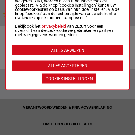
weigeren" klikt, worden alleen functionele cookies
geplaatst. Via de knop "cookies instellingen" kunt u uw
cookievoorkeuren op basis van hun doel instellen. Via de
knop "cookies" aan de rechterzijde van onze site kunt u
Jouw favoriete paarden
uw keuzes op elk moment aanpassen."
Bekijk ook het
privacybeleid
van ZEturf voor een
overzicht van de cookies die we gebruiken en partijen
met wie gegevens worden gedeeld.
EXTRA
ALLES AFWIJZEN
Racecards
ALLES ACCEPTEREN
COOKIES INSTELLINGEN
VERANTWOORD WEDDEN & PRIVACYVERKLARING
LIMIETEN & SESSIEDETAILS