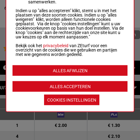
Turner Mlle Hay.
-
M D
2p 5p 3p
samenwerken.
I Usher
3p 5p
6
R/5
58 kg
4
Box: 4 -
R/5 -
58 kg
(22) 8p
Indien u op "alles accepteren" klikt, stemt u in met het
7p 2p 7p 2p 5p 3p 3p
5p 12p
plaatsen van deze soorten cookies. Indien u op "alles
5p (22) 8p 5p 12p 3p
3p
weigeren" klikt, worden alleen functionele cookies
geplaatst. Via de knop "cookies instellingen" kunt u uw
cookievoorkeuren op basis van hun doel instellen. Via de
knop "cookies" aan de rechterzijde van onze site kunt u
Quoteringen verversen
uw keuzes op elk moment aanpassen."
Bekijk ook het
privacybeleid
van ZEturf voor een
Jouw favoriete paarden
overzicht van de cookies die we gebruiken en partijen
met wie gegevens worden gedeeld.
NIEUWS
ALLES AFWIJZEN
ALLES ACCEPTEREN
UITBETALINGEN
COOKIES INSTELLINGEN
ENKELVOUDIGE WEDDENSCHAPPEN
1
€ 2.00
€ 1.30
4
€ 2.10