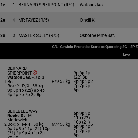
1e
1
BERNARD SPIERPOINT
(R/9)
Watson Jas.
2e
4
MR FAYEZ
(R/5)
O'neill K.
3e
3
MASTER SULLY
(R/5)
Osborne Mme Saf.
G/L
Gewicht
Prestaties
Startbox
Quotering
SG
SP
Z
Live
BERNARD
9p 6p 1p
SPIERPOINT
(22) 8p
Watson Jas.
-
J & S
1
R/9
58 kg
4p 4p 2p
2
Best
7p 7p 2p
Box: 2 -
R/9 -
58 kg
8p
9p 6p 1p (22) 8p 4p
4p 2p 7p 7p 2p 8p
BLUEBELL WAY
6p 9p 9p
Rooke G.
-
M
11p (22)
Madgwick
10p (21)
2
Box: 5 -
M/4 -
58 kg
M/4
58 kg
5
6p 9p 4p
6p 9p 9p 11p (22) 10p
1p 2p 2p
(21) 6p 9p 4p 1p 2p
8p
2p 8p