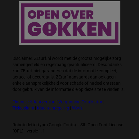
Disclaimer: ZEturf.nl wordt met de grootst mogelijke zorg
samengesteld en regelmatig geactualiseerd. Desondanks
kan ZEturf niet garanderen dat de informatie compleet,
actueel of accuraat is. ZEturf aanvaardt dan ook geen
enkele aansprakelijkheid voor schade of nadeel ontstaan
door gebruik van de informatie die op deze site te vinden is.
Financieel Jaarverslag
|
Vergunning Totalisator
|
Ticketclaim
|
Klachtenregeling
|
Wwft
Roboto-lettertype (Google Fonts). - SIL Open Font License
(OFL) - versie 1.1