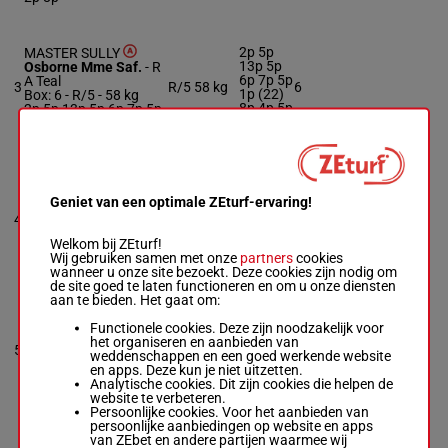
2p 5p
MASTER SULLY
13p 5p
Osborne Mme Saf.
-
R
6p 7p 5p
A Teal
3
R/5
58 kg
6
1p (22)
Box: 6 -
R/5 -
58 kg
8p 4p 5p
2p 5p 13p 5p 6p 7p 5p
5p
1p (22) 8p 4p 5p 5p
MR FAYEZ
2p 6p 4p
O'neill K.
-
Dylan
4p (22)
Geniet van een optimale ZEturf-ervaring!
Cunha
8p 12p
4
Box: 3 -
R/5 -
58 kg
R/5
58 kg
3
7p 6p 7p
2p 6p 4p 4p (22) 8p
3p 5p
Welkom bij ZEturf!
12p 7p 6p 7p 3p 5p
10p
Wij gebruiken samen met onze
partners
cookies
10p
wanneer u onze site bezoekt. Deze cookies zijn nodig om
de site goed te laten functioneren en om u onze diensten
aan te bieden. Het gaat om:
MR PC
7p 5p 9p
Functionele cookies. Deze zijn noodzakelijk voor
Callan N.
-
A W Carroll
9p 7p 8p
het organiseren en aanbieden van
Box: 1 -
R/5 -
58 kg
5
R/5
58 kg
(22) 3p
1
weddenschappen en een goed werkende website
7p 5p 9p 9p 7p 8p
7p 6p 3p
en apps. Deze kun je niet uitzetten.
(22) 3p 7p 6p 3p 5p
5p 7p
Analytische cookies. Dit zijn cookies die helpen de
7p
website te verbeteren.
Persoonlijke cookies. Voor het aanbieden van
persoonlijke aanbiedingen op website en apps
VIEWFROMTHESTARS
7p 2p 7p
van ZEbet en andere partijen waarmee wij