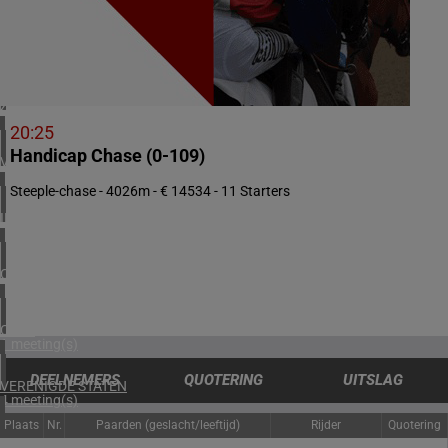
3 meeting(s)
DENEMARKEN
1 meeting(s)
ZUID-AFRIKA
1 meeting(s)
20:25
Handicap Chase (0-109)
VERENIGD KONINKRIJK
6 meeting(s)
Steeple-chase - 4026m - € 14534 - 11 Starters
IERLAND
2 meeting(s)
CANADA
1 meeting(s)
CHILI
1 meeting(s)
DEELNEMERS
QUOTERING
UITSLAG
VERENIGDE STATEN
4 meeting(s)
Plaats
Nr.
Paarden (geslacht/leeftijd)
Rijder
Quotering