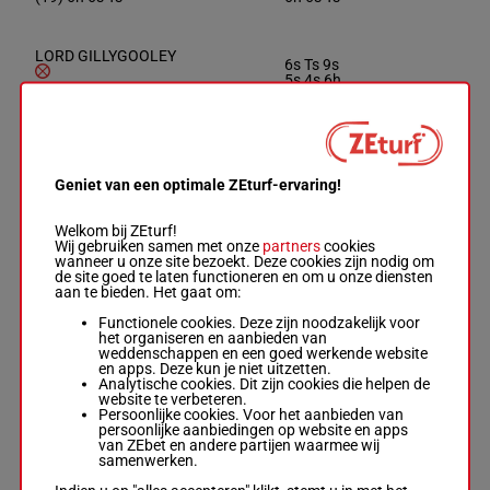
LORD GILLYGOOLEY
6s Ts 9s
5s 4s 6h
Barron R.W.
-
D Queally
6
R/8
72 kg
5h (21)
R/8 -
72 kg
Ah 2h 1h
6s Ts 9s 5s 4s 6h 5h
2h 3h
(21) Ah 2h 1h 2h 3h
Geniet van een optimale ZEturf-ervaring!
(22) Ah
CLODY VALLEY
7h 1h
Mr B Finn
-
Liz Doyle
11h 4h
Welkom bij ZEturf!
R/8 -
71 kg
7
R/8
71 kg
2s 8h 6s
Wij gebruiken samen met onze
partners
cookies
(22) Ah 7h 1h 11h 4h
4s 1s
wanneer u onze site bezoekt. Deze cookies zijn nodig om
2s 8h 6s 4s 1s (21) 6s
(21) 6s
de site goed te laten functioneren en om u onze diensten
2s
2s
aan te bieden. Het gaat om:
Functionele cookies. Deze zijn noodzakelijk voor
het organiseren en aanbieden van
ROOM TO ROAM
3s (22)
weddenschappen en een goed werkende website
Harvey A.
-
J C
5s 13p
en apps. Deze kun je niet uitzetten.
Mcconnell
6s 1p 6s
Analytische cookies. Dit zijn cookies die helpen de
8
R/11 -
71 kg
R/11
71 kg
15p 7p
website te verbeteren.
3s (22) 5s 13p 6s 1p 6s
13p 13p
Persoonlijke cookies. Voor het aanbieden van
15p 7p 13p 13p 7h
7h (21)
persoonlijke aanbiedingen op website en apps
(21) 9h
9h
van ZEbet en andere partijen waarmee wij
samenwerken.