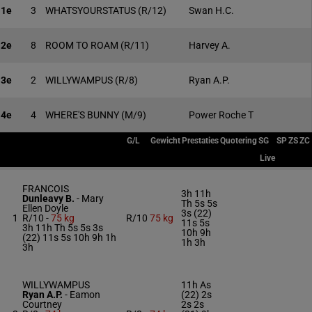
1e
3
WHATSYOURSTATUS
(R/12)
Swan H.C.
2e
8
ROOM TO ROAM
(R/11)
Harvey A.
3e
2
WILLYWAMPUS
(R/8)
Ryan A.P.
4e
4
WHERE'S BUNNY
(M/9)
Power Roche T
G/L
Gewicht
Prestaties
Quotering
SG
SP
ZS
ZC
Live
FRANCOIS
3h 11h
Dunleavy B.
-
Mary
Th 5s 5s
Ellen Doyle
3s (22)
1
R/10 -
75 kg
R/10
75 kg
11s 5s
3h 11h Th 5s 5s 3s
10h 9h
(22) 11s 5s 10h 9h 1h
1h 3h
3h
WILLYWAMPUS
11h As
Ryan A.P.
-
Eamon
(22) 2s
Courtney
2s 2s