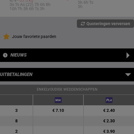
R/9 -
63.5 kg
5h 6h Ts
3s Ts As (22) 7h 6h 8h
3h
10h Th 5h 6h Ts 3h
Quoteringen verversen
Jouw favoriete paarden
NIEUWS
UITBETALINGEN
ENKELVOUDIGE WEDDENSCHAPPEN
3
€ 7.10
€ 2.40
8
€ 2.30
2
€ 3.90