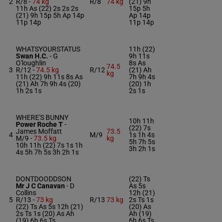
2
R/8 -
74 kg
R/8
74 kg
(21) 9h
11h As (22) 2s 2s 2s
15p 5h
(21) 9h 15p 5h Ap 14p
Ap 14p
11p 14p
11p 14p
WHATSYOURSTATUS
11h (22)
Swan H.C.
-
G
9h 11s
O'loughlin
8s As
74.5
3
R/12 -
74.5 kg
R/12
(21) Ah
kg
11h (22) 9h 11s 8s As
7h 9h 4s
(21) Ah 7h 9h 4s (20)
(20) 1h
1h 2s 1s
2s 1s
WHERE'S BUNNY
10h 11h
Power Roche T
-
(22) 7s
James Moffatt
73.5
4
M/9
1s 1h 4s
M/9 -
73.5 kg
kg
5h 7h 5s
10h 11h (22) 7s 1s 1h
3h 2h 1s
4s 5h 7h 5s 3h 2h 1s
DONTDOODDSON
(22) Ts
Mr J C Canavan
-
D
As 5s
Collins
12h (21)
5
R/13 -
73 kg
R/13
73 kg
2s Ts 1s
(22) Ts As 5s 12h (21)
(20) As
2s Ts 1s (20) As Ah
Ah (19)
(19) 6h 6s Ts
6h 6s Ts