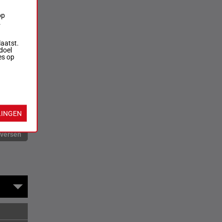
op
.
laatst.
doel
es op
LINGEN
rversen