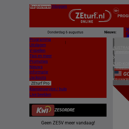
Inloggen
Registreren
PROG
Donderdag 6 augustus
Nieuws:
Programma
Z
|
Uitslagen
L
AUSTRAL
V-spellen
2 meetin
Tips en meer
Promoties
ZUID-KO
Nieuws
1 meetin
Informatie
G
Jackpots
FRANKR
ZEturf Pro
4 meetin
3
Klantenservice / hulp
Live beelden
ZWITSE
09/06/
1 meetin
ZE5ORDRE
ZWEDEN
3 meetin
Geen ZE5V meer vandaag!
DENEMA