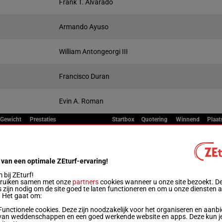
Frank T. Alvarado
Armando Ayuso
William Antongeorgi III
Francisco Duran
Evin A. Roman
Gewicht
Prestaties
Startbox
Quotering
Winnend
Plaat
Live
55.5 kg
2p 7p (22) 7p 4p 8p
1
 van een optimale ZEturf-ervaring!
bij ZEturf!
bruiken samen met onze
partners
cookies wanneer u onze site bezoekt. D
54 kg
1p 3p 1p 6p 2p
2
 zijn nodig om de site goed te laten functioneren en om u onze diensten 
. Het gaat om:
Functionele cookies. Deze zijn noodzakelijk voor het organiseren en aanb
53 kg
1p 9p
3
van weddenschappen en een goed werkende website en apps. Deze kun je