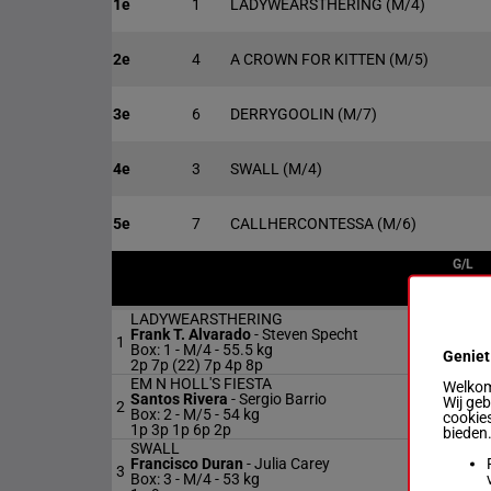
1e
1
LADYWEARSTHERING
(M/4)
2e
4
A CROWN FOR KITTEN
(M/5)
3e
6
DERRYGOOLIN
(M/7)
4e
3
SWALL
(M/4)
5e
7
CALLHERCONTESSA
(M/6)
G/L
LADYWEARSTHERING
Frank T. Alvarado
-
Steven Specht
1
M/4
Box: 1 -
M/4 -
55.5 kg
Geniet
2p 7p (22) 7p 4p 8p
EM N HOLL'S FIESTA
Welkom 
Santos Rivera
-
Sergio Barrio
Wij ge
2
M/5
Box: 2 -
M/5 -
54 kg
cookies
1p 3p 1p 6p 2p
bieden
SWALL
Francisco Duran
-
Julia Carey
3
M/4
Box: 3 -
M/4 -
53 kg