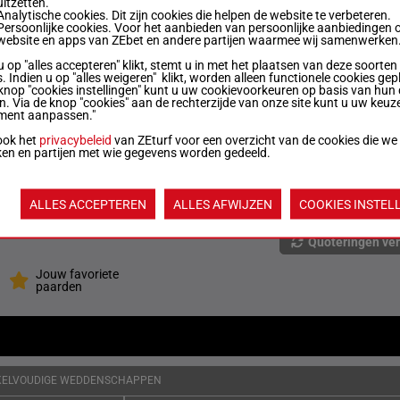
uitzetten.
Analytische cookies. Dit zijn cookies die helpen de website te verbeteren.
Persoonlijke cookies. Voor het aanbieden van persoonlijke aanbiedingen 
56.5 kg
3p 1p 4p 7p 6p
4
website en apps van ZEbet en andere partijen waarmee wij samenwerken
u op "alles accepteren" klikt, stemt u in met het plaatsen van deze soorten
. Indien u op "alles weigeren" klikt, worden alleen functionele cookies gep
55.5 kg
2p 10p (22) 6p 6p 8p
5
knop "cookies instellingen" kunt u uw cookievoorkeuren op basis van hun 
en. Via de knop "cookies" aan de rechterzijde van onze site kunt u uw keuz
ment aanpassen."
ook het
privacybeleid
van ZEturf voor een overzicht van de cookies die we
57 kg
4p 5p (22) 9p 2p 2p
6
ken en partijen met wie gegevens worden gedeeld.
57 kg
1p (22) 4p 1p 5p
7
ALLES ACCEPTEREN
ALLES AFWIJZEN
COOKIES INSTEL
Quoteringen ve
Jouw favoriete
paarden
KELVOUDIGE WEDDENSCHAPPEN