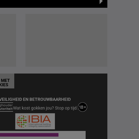
T MET
KIES
VEILIGHEID EN BETROUWBAARHEID
Wat kost gokken jou? Stop op tijd.