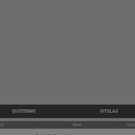
QUOTERING
UITSLAG
jd)
Rijder
Quot