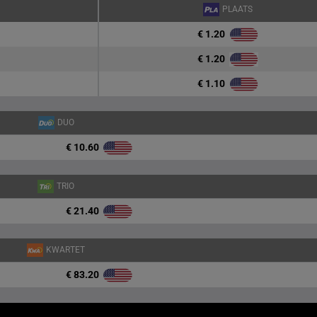
PLAATS
€ 1.20
€ 1.20
€ 1.10
DUO
€ 10.60
TRIO
€ 21.40
KWARTET
€ 83.20