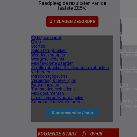
Raadpleeg de resultaten van de
1 meetin
laatste ZE5V.
ZUID-AF
1 meetin
UITSLAGEN ZE5ORDRE
VERENIG
Mijn account
6 meetin
Storten
Saldo terugboeken
IERLAN
Weddenschappen
2 meetin
Wedgeschiedenis
Mijn favoriete paarden
Zie alle rubrieken
De secundaire rubrieken
CANADA
verbergen
1 meetin
Persoonsgegevens
Verbinding & Beveiliging
Bankgegevens
CHILI
Transactiegeschiedenis
1 meetin
Mijn documenten
Limiet - verantwoord spelen
Communicatievoorkeuren
VERENIG
4 meetin
Klantenservice / hulp
VOLGENDE START
09:08