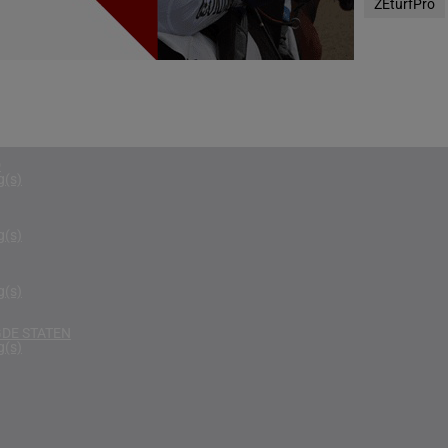
ZEturfPro
g(s)
RIKA
g(s)
D KONINKRIJK
g(s)
D
g(s)
g(s)
g(s)
DE STATEN
g(s)