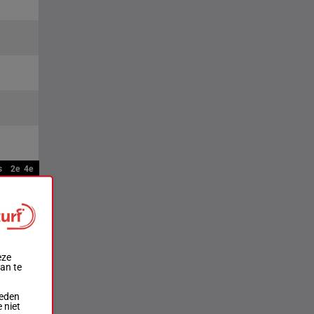
s
2e
4e
eze
aan te
ieden
 niet