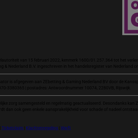
autoriteit van 15 februari 2022, kenmerk 1600/01.257.364 tot het verlene
ng & Nederland B.V. ingeschreven in het handelsregister van Nederland
isator is afgegeven aan ZEbetting & Gaming Nederland BV door de Kanssp
070-3380365 | postadres: Antwoordnummer 10074, 2280VB, Rijswijk.
elijke zorg samengesteld en regelmatig geactualiseerd. Desondanks kan Z
rdt dan ook geen enkele aansprakelijkheid voor schade of nadeel ontstaa
|
Ticketclaim
|
Klachtenregeling
|
Wwft