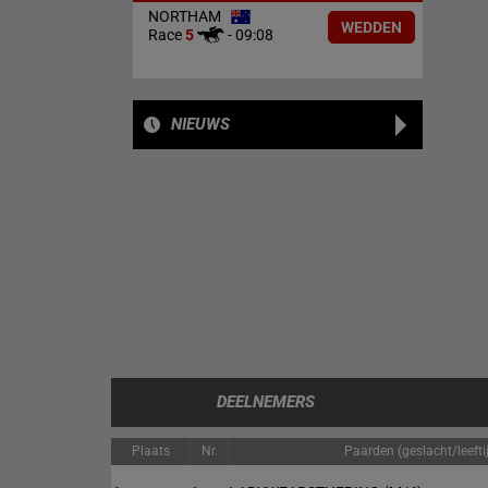
NORTHAM
WEDDEN
Race
5
-
09:08
NIEUWS
DEELNEMERS
Plaats
Nr.
Paarden (geslacht/leefti