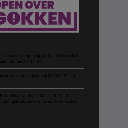
n van een vergunning, als bedoeld in artikel
 onder nummer 27144447.
elautoriteit onder kenmerk 01.261.159 d.d.
Eturf niet garanderen dat de informatie
n door gebruik van de informatie die op deze