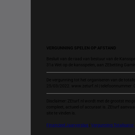
VERGUNNING SPELEN OP AFSTAND
Besluit van de raad van bestuur van de Kansspel
31a Wet op de kansspelen, aan ZEbetting Gami
De vergunning tot het organiseren van de total
25/03/2022. www.zeturf.nl | telefoonnummer: 
Disclaimer: ZEturf.nl wordt met de grootst mog
compleet, actueel of accuraat is. ZEturf aanvaa
site te vinden is.
Financieel Jaarverslag
|
Vergunning Totalisator