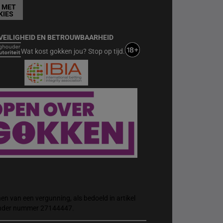
T MET
KIES
VEILIGHEID EN BETROUWBAARHEID
Wat kost gokken jou? Stop op tijd.
n van een vergunning, als bedoeld in artikel
 onder nummer 27144447.