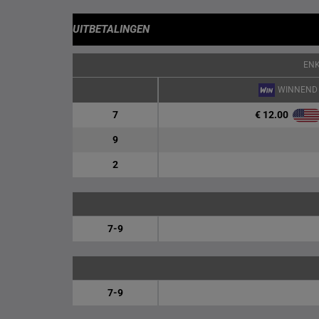
UITBETALINGEN
EN
WINNEND
€ 12.00
7
9
2
7-9
7-9