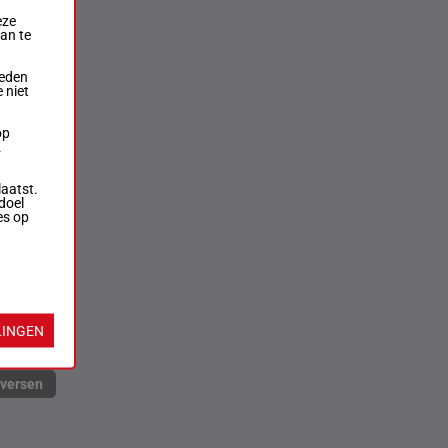
eze
aan te
ieden
 niet
op
.
laatst.
doel
es op
LINGEN
rversen