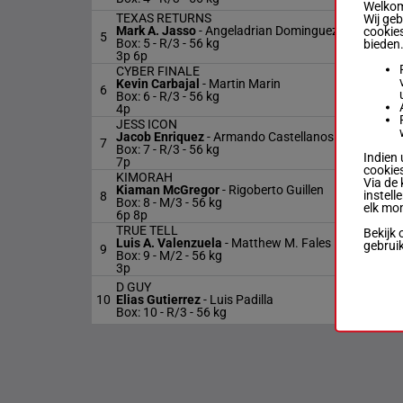
Welkom 
TEXAS RETURNS
Wij ge
Mark A. Jasso
-
Angeladrian Dominguez
cookies
5
Box: 5 -
R/3 -
56 kg
bieden
3p 6p
CYBER FINALE
Kevin Carbajal
-
Martin Marin
6
Box: 6 -
R/3 -
56 kg
4p
JESS ICON
Jacob Enriquez
-
Armando Castellanos
7
Box: 7 -
R/3 -
56 kg
Indien 
7p
cookies
KIMORAH
Via de 
Kiaman McGregor
-
Rigoberto Guillen
instell
8
Box: 8 -
M/3 -
56 kg
elk mo
6p 8p
TRUE TELL
Bekijk 
Luis A. Valenzuela
-
Matthew M. Fales
gebrui
9
Box: 9 -
M/2 -
56 kg
3p
D GUY
10
Elias Gutierrez
-
Luis Padilla
Box: 10 -
R/3 -
56 kg