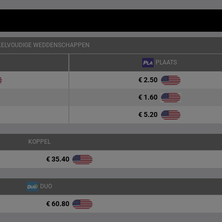
KELVOUDIGE WEDDENSCHAPPEN
PLAATS
€ 2.50
€ 1.60
€ 5.20
KOPPEL
€ 35.40
DUO
€ 60.80