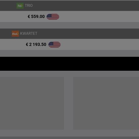
TRIO
€ 559.00
KWARTET
€ 2 193.50