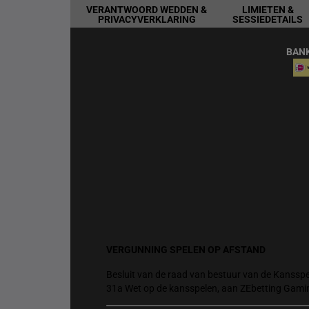
VERANTWOORD WEDDEN &
LIMIETEN &
PRIVACYVERKLARING
SESSIEDETAILS
BAN
VERGUNNING SPELEN OP AFSTAND
Besluit van de raad van bestuur van de Kansspel
31a Wet op de kansspelen, aan ZEbetting Gami