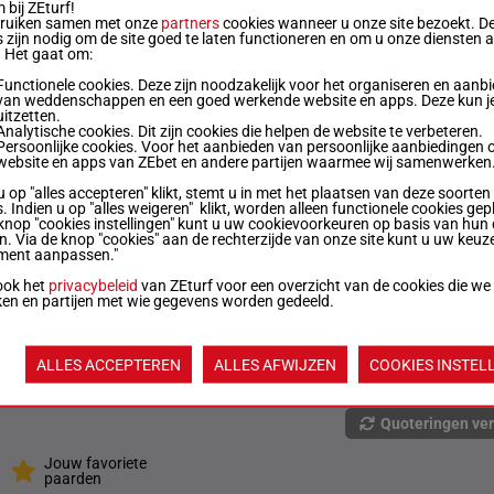
bij ZEturf!
bruiken samen met onze
partners
cookies wanneer u onze site bezoekt. D
 zijn nodig om de site goed te laten functioneren en om u onze diensten 
R/3
56 kg
3p 6p
5
. Het gaat om:
Functionele cookies. Deze zijn noodzakelijk voor het organiseren en aanb
van weddenschappen en een goed werkende website en apps. Deze kun je
R/3
56 kg
4p
6
uitzetten.
Analytische cookies. Dit zijn cookies die helpen de website te verbeteren.
Persoonlijke cookies. Voor het aanbieden van persoonlijke aanbiedingen 
website en apps van ZEbet en andere partijen waarmee wij samenwerken
R/3
56 kg
7p
7
u op "alles accepteren" klikt, stemt u in met het plaatsen van deze soorten
. Indien u op "alles weigeren" klikt, worden alleen functionele cookies gep
knop "cookies instellingen" kunt u uw cookievoorkeuren op basis van hun 
en. Via de knop "cookies" aan de rechterzijde van onze site kunt u uw keuz
M/3
56 kg
6p 8p
8
ment aanpassen."
ook het
privacybeleid
van ZEturf voor een overzicht van de cookies die we
ken en partijen met wie gegevens worden gedeeld.
M/2
56 kg
3p
9
ALLES ACCEPTEREN
ALLES AFWIJZEN
COOKIES INSTEL
R/3
56 kg
10
Quoteringen ve
Jouw favoriete
paarden