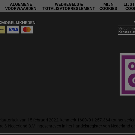
ALGEMENE
WEDREGELS &
MIJN
LIJS
VOORWAARDEN
TOTALISATORREGLEMENT
COOKIES
COO
KMOGELIJKHEDEN
autoriteit van 15 februari 2022, kenmerk 1600/01.257.364 tot het verlene
ng & Nederland B.V. ingeschreven in het handelsregister van Nederland