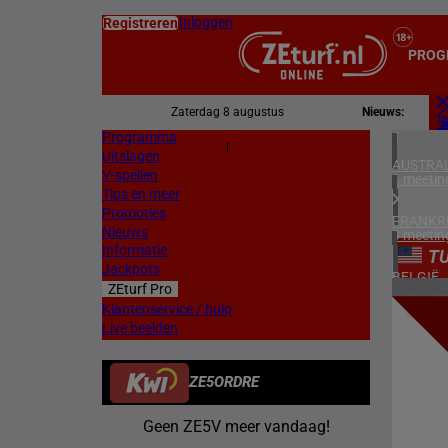
Inloggen
Registreren
PROG
Zaterdag 8 augustus
Nieuws:
Programma
Z
|
Uitslagen
L
AUSTRAL
V-spellen
1 meetin
Tips en meer
Promoties
FRANKR
Nieuws
3 meetin
Informatie
TU
Jackpots
BELGIË
ZEturf Pro
1 meetin
1
Klantenservice / hulp
Live beelden
ZWEDEN
29/04/
3 meetin
ZE5ORDRE
ZUID-AF
1 meetin
Geen ZE5V meer vandaag!
VERENIG