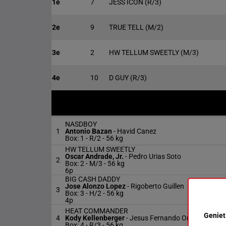
1e
7
JESS ICON
(R/3)
2e
9
TRUE TELL
(M/2)
3e
2
HW TELLUM SWEETLY
(M/3)
4e
10
D GUY
(R/3)
NASDBOY
1
Antonio Bazan
-
Havid Canez
Box: 1 -
R/2 -
56 kg
HW TELLUM SWEETLY
Oscar Andrade, Jr.
-
Pedro Urias Soto
2
Box: 2 -
M/3 -
56 kg
6p
BIG CASH DADDY
Jose Alonzo Lopez
-
Rigoberto Guillen
3
Box: 3 -
H/2 -
56 kg
4p
HEAT COMMANDER
Geniet
4
Kody Kellenberger
-
Jesus Fernando Ortega, Sr.
Box: 4 -
R/3 -
56 kg