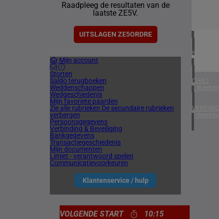
Raadpleeg de resultaten van de
3 meetin
laatste ZE5V.
IERLAN
1 meetin
UITSLAGEN ZE5ORDRE
SPANJE
Mijn account
1 meetin
Storten
Saldo terugboeken
CHILI
Weddenschappen
1 meetin
Wedgeschiedenis
Mijn favoriete paarden
Zie alle rubrieken
De secundaire rubrieken
VERENIG
verbergen
4 meetin
Persoonsgegevens
Verbinding & Beveiliging
Bankgegevens
Transactiegeschiedenis
Mijn documenten
Limiet - verantwoord spelen
Communicatievoorkeuren
Klantenservice / hulp
VOLGENDE START
10:15