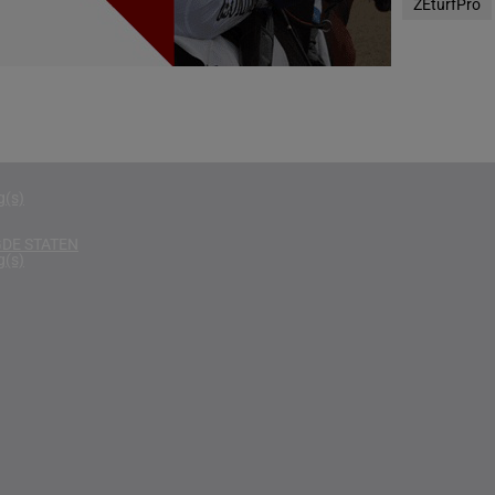
ZEturfPro
g(s)
D
g(s)
g(s)
g(s)
DE STATEN
g(s)