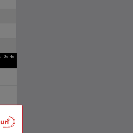
s
2e
4e