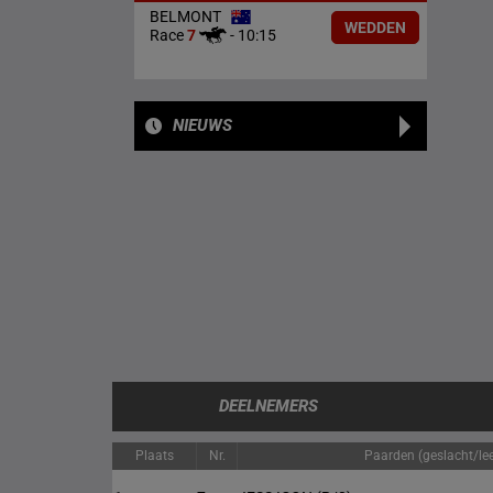
BELMONT
WEDDEN
Race
7
-
10:15
NIEUWS
DEELNEMERS
Plaats
Nr.
Paarden (geslacht/lee