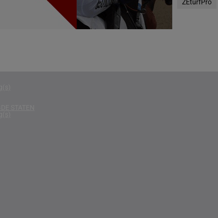
ZEturfPro
g(s)
D
g(s)
g(s)
g(s)
DE STATEN
g(s)