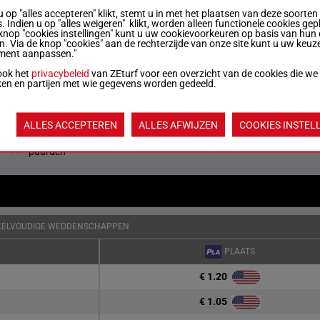
u op "alles accepteren" klikt, stemt u in met het plaatsen van deze soorten
. Indien u op "alles weigeren" klikt, worden alleen functionele cookies gep
knop "cookies instellingen" kunt u uw cookievoorkeuren op basis van hun 
56 kg
1p (24) 1p 1p 1p 1p
5
en. Via de knop "cookies" aan de rechterzijde van onze site kunt u uw keuz
ment aanpassen."
ook het
privacybeleid
van ZEturf voor een overzicht van de cookies die we
55 kg
2p (24) 7p 5p 2p 2p
6
ken en partijen met wie gegevens worden gedeeld.
Quoteringen ve
ALLES ACCEPTEREN
ALLES AFWIJZEN
COOKIES INSTEL
Jouw favoriete
paarden
KELVOUDIGE WEDDENSCHAPPEN
PLAATS
€ 1.20
€ 1.05