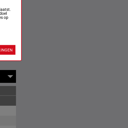
laatst.
doel
es op
rversen
LINGEN