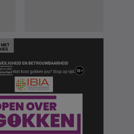
T MET
KIES
VEILIGHEID EN BETROUWBAARHEID
Wat kost gokken jou? Stop op tijd.