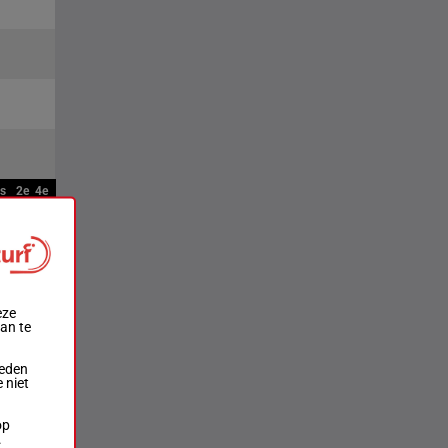
ts
2e
4e
eze
aan te
ieden
 niet
op
.