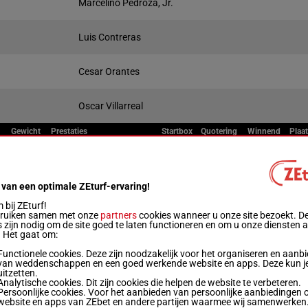
Marcelino Pedroza, Jr.
Luis Contreras
Cesar Orantes
Oscar Villarreal
Gewicht
Prestaties
Startbox
Quotering
Winnend
Plaa
Live
0
55 kg
8p 4p 4p 3p 5p
1
 van een optimale ZEturf-ervaring!
bij ZEturf!
bruiken samen met onze
partners
cookies wanneer u onze site bezoekt. D
50.5 kg
6p 3p 1p 1p 5p
2
 zijn nodig om de site goed te laten functioneren en om u onze diensten 
. Het gaat om:
Functionele cookies. Deze zijn noodzakelijk voor het organiseren en aanb
52.5 kg
10p (24) 6p 2p 5p 2p
3
van weddenschappen en een goed werkende website en apps. Deze kun je
uitzetten.
Analytische cookies. Dit zijn cookies die helpen de website te verbeteren.
Persoonlijke cookies. Voor het aanbieden van persoonlijke aanbiedingen 
website en apps van ZEbet en andere partijen waarmee wij samenwerken
49 kg
8p 11p 2p 8p 7p
4