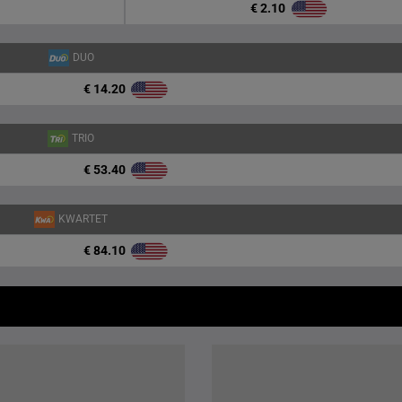
€ 2.10
DUO
€ 14.20
TRIO
€ 53.40
KWARTET
€ 84.10