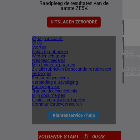
Raadpleeg de resultaten van de
3 meetin
laatste ZE5V.
IERLAN
1 meetin
UITSLAGEN ZE5ORDRE
SPANJE
Mijn account
1 meetin
Storten
Saldo terugboeken
CHILI
Weddenschappen
1 meetin
Wedgeschiedenis
Mijn favoriete paarden
Zie alle rubrieken
De secundaire rubrieken
VERENIG
verbergen
4 meetin
Persoonsgegevens
Verbinding & Beveiliging
Bankgegevens
Transactiegeschiedenis
Mijn documenten
Limiet - verantwoord spelen
Communicatievoorkeuren
Klantenservice / hulp
VOLGENDE START
00:28