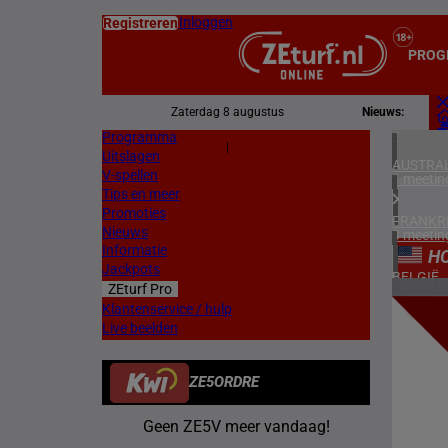
Inloggen
Registreren
PROG
Zaterdag 8 augustus
Nieuws:
Programma
Z
|
Uitslagen
L
AUSTRAL
V-spellen
1 meetin
Tips en meer
Promoties
FRANKR
Nieuws
3 meetin
Informatie
H
Jackpots
BELGIË
ZEturf Pro
1 meetin
2
Klantenservice / hulp
Live beelden
ZWEDEN
29/04/
3 meetin
ZE5ORDRE
ZUID-AF
1 meetin
Geen ZE5V meer vandaag!
VERENIG