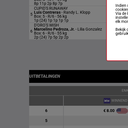
8p 11p 2p 8p 7p
Indien 
CUPID'S RUNAWAY
cookies
Luis Contreras
-
Randy L. Klopp
Via de 
5
R/6
Box: 5 -
R/6 -
56 kg
instell
1p (24) 1p 1p 1p 1p
elk mo
D'ORO'S WISH
Marcelino Pedroza, Jr.
-
Lilia Gonzalez
Bekijk 
6
R/6
Box: 6 -
R/6 -
55 kg
gebrui
2p (24) 7p 5p 2p 2p
UITBETALINGEN
EN
WINNEND
€ 8.00
6
5