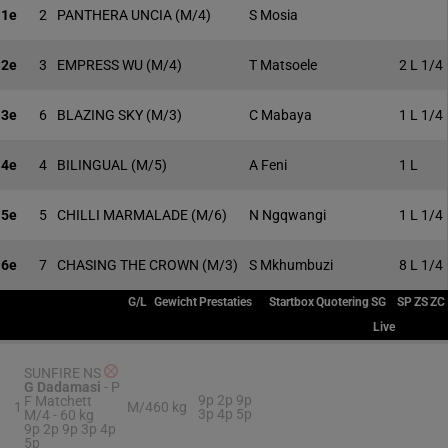
1e
2
PANTHERA UNCIA
(M/4)
S Mosia
2e
3
EMPRESS WU
(M/4)
T Matsoele
2 L 1/4
3e
6
BLAZING SKY
(M/3)
C Mabaya
1 L 1/4
4e
4
BILINGUAL
(M/5)
A Feni
1 L
5e
5
CHILLI MARMALADE
(M/6)
N Ngqwangi
1 L 1/4
6e
7
CHASING THE CROWN
(M/3)
S Mkhumbuzi
8 L 1/4
G/L
Gewicht
Prestaties
Startbox
Quotering
SG
SP
ZS
ZC
Live
SUNFIRE NS
G Dadamasi
-
P
9p 2p 9p
F Matchett
1
M/4
60 kg
3p 4p 5p
M/4 -
60 kg
9p 2p 9p 3p 4p
5p