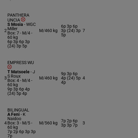
PANTHERA
UNCIA
S Mosia
-
WGC
6p 3p 6p
Miller
2
M/4
60 kg
3p (24) 3p
7
Box: 7 -
M/4 -
5p
60 kg
6p 3p 6p 3p
(24) 3p 5p
EMPRESS WU
T Matsoele
-
J
9p 3p 6p
S Roux
3
M/4
60 kg
4p (24) 5p
4
Box: 4 -
M/4 -
4p
60 kg
9p 3p 6p 4p
(24) 5p 4p
BILINGUAL
A Feni
-
K
Naidoo
7p 2p 6p
4
Box: 3 -
M/5 -
M/5
60 kg
3
3p 3p 7p
60 kg
7p 2p 6p 3p 3p
7p