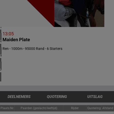
1 meeting(s)
VERENIGD KONINKRIJK
3 meeting(s)
IERLAND
1 meeting(s)
13:05
Maiden Plate
SPANJE
1 meeting(s)
Ren - 1000m - 95000 Rand - 6 Starters
CHILI
1 meeting(s)
VERENIGDE STATEN
4 meeting(s)
DEELNEMERS
QUOTERING
UITSLAG
Plaats
Nr.
Paarden (geslacht/leeftijd)
Rijder
Quotering
Afstand