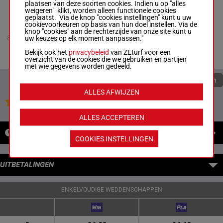
plaatsen van deze soorten cookies. Indien u op "alles
weigeren" klikt, worden alleen functionele cookies
geplaatst. Via de knop "cookies instellingen" kunt u uw
BRIGHT AND
cookievoorkeuren op basis van hun doel instellen. Via de
BRAZEN NS
knop "cookies" aan de rechterzijde van onze site kunt u
P Mlangeni
-
R
8
uw keuzes op elk moment aanpassen."
M/3
57 kg
5p 4p
Klaasen
M/3 -
57 kg
Bekijk ook het
privacybeleid
van ZEturf voor een
5p 4p
overzicht van de cookies die we gebruiken en partijen
met wie gegevens worden gedeeld.
Quoteringen verversen
ALLES AFWIJZEN
Jouw favoriete paarden
ALLES ACCEPTEREN
NIEUWS
COOKIES INSTELLINGEN
UITBETALINGEN
ENKELVOUDIGE WEDDENSCHAPPEN