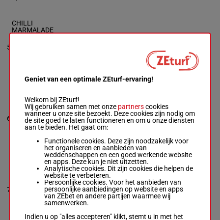
CHILLI
MARMALADE
N Ngqwangi
-
C
I Jonker
13p 7p 5p
5
M/6
60 kg
8
Box: 8 -
M/6 -
5p 3p 8p
60 kg
13p 7p 5p 5p
3p 8p
Geniet van een optimale ZEturf-ervaring!
BLAZING SKY
Welkom bij ZEturf!
C Mabaya
-
P F
Wij gebruiken samen met onze
partners
cookies
Matchett
9p 8p 7p
wanneer u onze site bezoekt. Deze cookies zijn nodig om
6
Box: 1 -
M/3 -
M/3
60 kg
8p 7p (24)
1
de site goed te laten functioneren en om u onze diensten
60 kg
4p
aan te bieden. Het gaat om:
9p 8p 7p 8p 7p
(24) 4p
Functionele cookies. Deze zijn noodzakelijk voor
het organiseren en aanbieden van
weddenschappen en een goed werkende website
en apps. Deze kun je niet uitzetten.
CHASING THE
Analytische cookies. Dit zijn cookies die helpen de
CROWN
website te verbeteren.
S Mkhumbuzi
-
Persoonlijke cookies. Voor het aanbieden van
G J Maroun
10p 10p 7p
persoonlijke aanbiedingen op website en apps
7
M/3
60 kg
5
Box: 5 -
M/3 -
9p 8p 8p
van ZEbet en andere partijen waarmee wij
60 kg
samenwerken.
10p 10p 7p 9p
8p 8p
Indien u op "alles accepteren" klikt, stemt u in met het