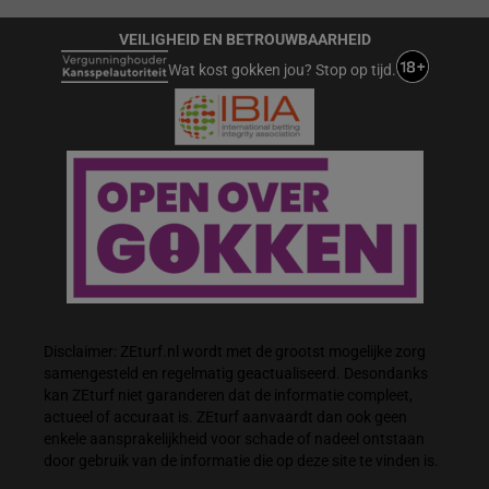
VEILIGHEID EN BETROUWBAARHEID
Wat kost gokken jou? Stop op tijd.
Disclaimer: ZEturf.nl wordt met de grootst mogelijke zorg
samengesteld en regelmatig geactualiseerd. Desondanks
kan ZEturf niet garanderen dat de informatie compleet,
actueel of accuraat is. ZEturf aanvaardt dan ook geen
enkele aansprakelijkheid voor schade of nadeel ontstaan
door gebruik van de informatie die op deze site te vinden is.