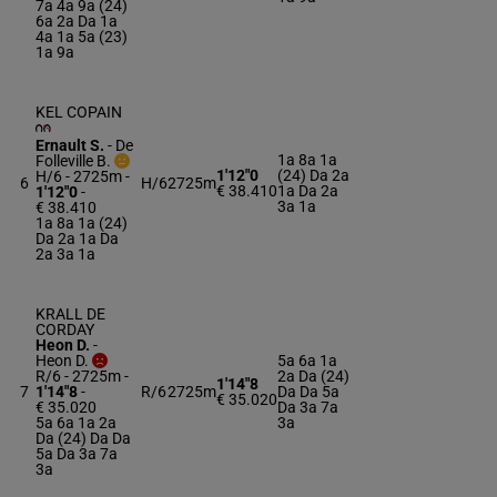
7a 4a 9a (24)
6a 2a Da 1a
4a 1a 5a (23)
1a 9a
KEL COPAIN
Ernault S.
-
De
1a 8a 1a
Folleville B.
1'12"0
(24) Da 2a
H/6 - 2725m
-
6
H/6
2725m
€ 38.410
1a Da 2a
1'12"0
-
3a 1a
€ 38.410
1a 8a 1a (24)
Da 2a 1a Da
2a 3a 1a
KRALL DE
CORDAY
Heon D.
-
Heon D.
5a 6a 1a
R/6 - 2725m
-
2a Da (24)
1'14"8
7
1'14"8
-
R/6
2725m
Da Da 5a
€ 35.020
€ 35.020
Da 3a 7a
5a 6a 1a 2a
3a
Da (24) Da Da
5a Da 3a 7a
3a