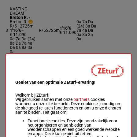
KASTING
DREAM
Breton R.
-
Breton R.
0a 7a Da
R/5 - 2725m
-
(24) 8a Da
1'16"6
8
1'16"6
-
R/5
2725m
7a 4a Da
€ 11.090
€ 11.090
0a 8a 3a
0a 7a Da (24)
0a
8a Da 7a 4a
Da 0a 8a 3a
0a
KELRAPIDE
DU LUPIN
Lehericey J.
-
Marmion J.P.
Geniet van een optimale ZEturf-ervaring!
8a 5a 2a
(24) Da 1a
R/6 - 2725m
-
1'14"5
9
R/6
2725m
1a 2a Da
1'14"5
-
€ 34.005
Welkom bij ZEturf!
4a 2a Da
€ 34.005
Wij gebruiken samen met onze
partners
cookies
2a
8a 5a 2a (24)
wanneer u onze site bezoekt. Deze cookies zijn nodig om
Da 1a 1a 2a
de site goed te laten functioneren en om u onze diensten
Da 4a 2a Da
aan te bieden. Het gaat om:
2a
Functionele cookies. Deze zijn noodzakelijk voor
het organiseren en aanbieden van
weddenschappen en een goed werkende website
KAOLIN
en apps. Deze kun je niet uitzetten.
MOUROTAIS