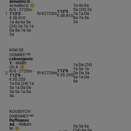
Armellini D.
-
1a 4a 6a
Armellini D.
5a (24) 2a
R/6 - 2725m
-
1'13"3
1
R/6
2725m
7a 1a Da
1'13"3
-
€ 38.810
8a 7a 3a
€ 38.810
2a
1a 4a 6a 5a
(24) 2a 7a 1a
Da 8a 7a 3a
2a
KIWI DE
CONNEE
Lebourgeois
Y.
-
Mallet
1a Da (24)
Ch.A.
1a 5a 1a
1'12"6
R/6 - 2725m
-
2
R/6
2725m
Da Da 3a
€ 35.255
1'12"6
-
5a 1a Da
€ 35.255
4a
1a Da (24) 1a
5a 1a Da Da
3a 5a 1a Da
4a
KOUIDITCH
D'ABOMEY
Raffegeau
Ad.
-
Helbert
5a 5a 6a
M.
(24) 6a 5a