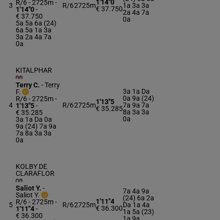
1'14"0
R/6 - 2725m
-
3
R/6
2725m
1a 3a 3a
€ 37.750
1'14"0
-
2a 4a 7a
€ 37.750
0a
5a 5a 6a (24)
6a 5a 1a 3a
3a 2a 4a 7a
0a
KITALPHAR
Terry C.
-
Terry
3a 1a Da
F.
0a 9a (24)
R/6 - 2725m
-
1'13"5
4
R/6
2725m
7a 9a 7a
1'13"5
-
€ 35.285
8a 3a 3a
€ 35.285
0a
3a 1a Da 0a
9a (24) 7a 9a
7a 8a 3a 3a
0a
KOLBY DE
CLARAFLOR
Saliot Y.
-
7a 4a 9a
Saliot Y.
(24) 6a 2a
1'11"4
R/6 - 2725m
-
5
R/6
2725m
Da 1a 4a
€ 36.300
1'11"4
-
1a 5a (23)
€ 36.300
1a 9a