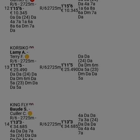
Da 4a 7a
R/6 - 2725m
-
1'15"6
12
R/6
2725m
1a 6a 8a
1'15"6
-
€ 10.345
6a Dm 7a
€ 10.345
Da
0a 0a (24) Da
4a 7a 1a 6a
8a 6a Dm 7a
Da
KORSIKO
Lamy A.
-
Da Da
Terry F.
(24) Da
R/6 - 2725m
-
1'11"5
Da Dm 6m
1'11"5
-
13
R/6
2725m
€ 25.490
Da 5a (23)
€ 25.490
Dm Da Da
Da Da (24) Da
5a
Da Dm 6m Da
5a (23) Dm Da
Da 5a
KING FLY
Baude S.
-
Cuiller C.
4a Da Da
R/6 - 2725m
-
7a 3a (24)
1'13"3
1'13"3
-
14
R/6
2725m
Da Da Da
€ 34.685
€ 34.685
0a 4a 4a
4a Da Da 7a
7a
3a (24) Da Da
Da 0a 4a 4a