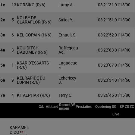
1e
13
KORSIKO
(R/6)
Lamy A.
03'21''31
01'13''90
KOLBY DE
2e
5
Saliot Y.
03'21''51
01'13''90
CLARAFLOR
(R/6)
3e
6
KEL COPAIN
(H/6)
Ernault S.
03'22''52
01'14''30
KOUIDITCH
Raffegeau
4e
3
03'22''83
01'14''40
D'ABOMEY
(R/6)
Ad.
KSAR D'ESSARTS
Lagadeuc
5e
11
03'23''07
01'14''50
(R/6)
F.
KELRAPIDE DU
Lehericey
6e
9
03'23''34
01'14''60
LUPIN
(R/6)
J.
7e
4
KITALPHAR
(R/6)
Terry C.
03'26''45
01'15''80
Record/W
G/L
Afstand
Prestaties
Quotering
SG
SP
ZS
ZC
insom
Live
KARAMEL
DIDO