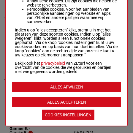
Analytische cookies. Dit zijn cookies die helpen de
website te verbeteren.
Houyvet S.
-
Persoonlijke cookies. Voor het aanbieden van
4a 6a (24)
Houyvet S.
persoonlijke aanbiedingen op website en apps
8a 5a 0a
1'14"1
R/6 - 2725m
-
van ZEbet en andere partijen waarmee wij
10
R/6
2725m
8a 2a 2a
€ 26.700
1'14"1
-
samenwerken.
8a 1a 8a
€ 26.700
6a
4a 6a (24) 8a
Indien u op "alles accepteren" klikt, stemt u in met het
5a 0a 8a 2a
plaatsen van deze soorten cookies. Indien u op "alles
2a 8a 1a 8a
weigeren" klikt, worden alleen functionele cookies
6a
geplaatst. Via de knop "cookies instellingen" kunt u uw
cookievoorkeuren op basis van hun doel instellen. Via de
knop "cookies" aan de rechterzijde van onze site kunt u
uw keuzes op elk moment aanpassen."
KSAR
D'ESSARTS
Bekijk ook het
privacybeleid
van ZEturf voor een
Lagadeuc F.
-
overzicht van de cookies die we gebruiken en partijen
Lagadeuc R.
met wie gegevens worden gedeeld.
8a (24) 1a
3a Da 1a
1'12"5
R/6 - 2725m
-
11
R/6
2725m
7a 1a Da
€ 30.250
1'12"5
-
4a (23) 8a
ALLES AFWIJZEN
€ 30.250
1a Da
8a (24) 1a 3a
Da 1a 7a 1a
Da 4a (23) 8a
ALLES ACCEPTEREN
1a Da
COOKIES INSTELLINGEN
KOPPERT
CRESS
Garnier E.
-
0a 0a (24)
Garnier E.