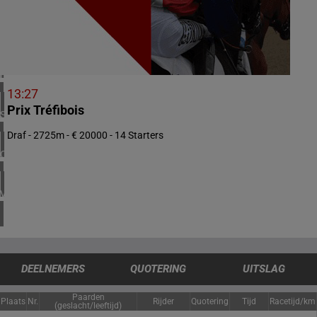
1 meeting(s)
VERENIGD KONINKRIJK
3 meeting(s)
IERLAND
1 meeting(s)
13:27
Prix Tréfibois
SPANJE
1 meeting(s)
Draf - 2725m - € 20000 - 14 Starters
CHILI
1 meeting(s)
VERENIGDE STATEN
4 meeting(s)
DEELNEMERS
QUOTERING
UITSLAG
Paarden
Plaats
Nr.
Rijder
Quotering
Tijd
Racetijd/km
(geslacht/leeftijd)