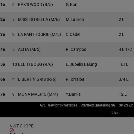
1e
6
BAK'S WOOD
(R/5)
G.Bon
2e
7
MISS ESTRELLA
(M/6)
M.Lauron
2 L
3e
2
LA PANTHOURIE
(M/5)
C.Cadel
2 L
4e
5
ALITA
(M/5)
R. Campos
4 L 1/2
5e
10
BEL TI BOUG
(R/6)
L.Dupelin Lalung
TETE
6e
4
LIBERTIN GRIS
(R/6)
F.Torralba
3/4 L
7e
9
MONA MALPIC
(M/4)
Y.Barille
12 L
G/L
Gewicht
Prestaties
Startbox
Quotering
SG
SP
ZS
ZC
Live
NUIT CHOPE