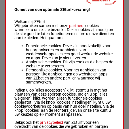
8p 4p 8p (23)
7p 0p
Geniet van een optimale ZEturf-ervaring!
Welkom bij ZEturf!
MISS
Wij gebruiken samen met onze
partners
cookies
ESTRELLA
wanneer u onze site bezoekt. Deze cookies zijn nodig om
M.Lauron
-
de site goed te laten functioneren en om u onze diensten
5p 3p 4p
Thibaut Mme
aan te bieden. Het gaat om:
60.5
2p 2p 2p
A.
7
M/6
9
kg
5p (24) 9p
Box: 9 -
M/6 -
Functionele cookies. Deze zijn noodzakelijk voor
1p
60.5 kg
het organiseren en aanbieden van
5p 3p 4p 2p 2p
weddenschappen en een goed werkende website
2p 5p (24) 9p
en apps. Deze kun je niet uitzetten.
1p
Analytische cookies. Dit zijn cookies die helpen de
website te verbeteren.
Persoonlijke cookies. Voor het aanbieden van
persoonlijke aanbiedingen op website en apps
ZIG PALET
van ZEbet en andere partijen waarmee wij
JB.Vigie
-
samenwerken.
Valmy
8p (22) 9p
D'herbois P.
59.5
8
R/5
1p 2p 7p
1
Indien u op "alles accepteren" klikt, stemt u in met het
Box: 1 -
R/5 -
kg
3p 4p 4p
plaatsen van deze soorten cookies. Indien u op "alles
59.5 kg
weigeren" klikt, worden alleen functionele cookies
8p (22) 9p 1p
geplaatst. Via de knop "cookies instellingen" kunt u uw
2p 7p 3p 4p 4p
cookievoorkeuren op basis van hun doel instellen. Via de
knop "cookies" aan de rechterzijde van onze site kunt u
uw keuzes op elk moment aanpassen."
MONA MALPIC
Bekijk ook het
privacybeleid
van ZEturf voor een
overzicht van de cookies die we gebruiken en partijen
Y.Barille
-