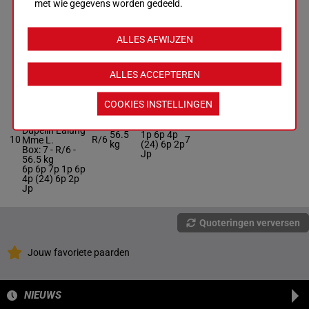
met wie gegevens worden gedeeld.
0p 0p (24)
Dupelin Lalung
58.5
9
M/4
0p 0p 0p
2
Mme L.
kg
6p
Box: 2 -
M/4 -
58.5 kg
ALLES AFWIJZEN
0p 0p (24) 0p
0p 0p 6p
ALLES ACCEPTEREN
BEL TI BOUG
COOKIES INSTELLINGEN
L.Dupelin
Lalung
-
6p 6p 7p
Dupelin Lalung
56.5
1p 6p 4p
10
R/6
7
Mme L.
kg
(24) 6p 2p
Box: 7 -
R/6 -
Jp
56.5 kg
6p 6p 7p 1p 6p
4p (24) 6p 2p
Jp
Quoteringen verversen
Jouw favoriete paarden
NIEUWS