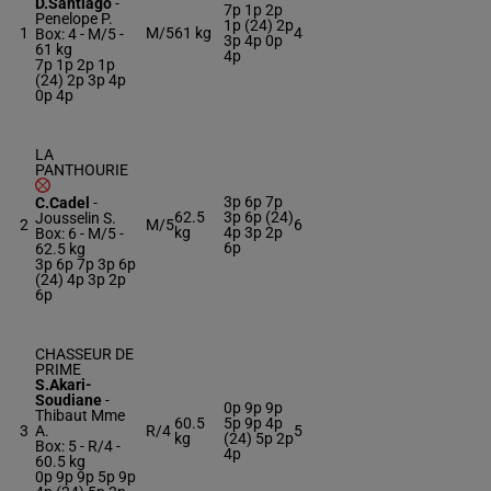
D.Santiago
-
7p 1p 2p
Penelope P.
1p (24) 2p
1
M/5
61 kg
4
Box: 4 -
M/5 -
3p 4p 0p
61 kg
4p
7p 1p 2p 1p
(24) 2p 3p 4p
0p 4p
LA
PANTHOURIE
3p 6p 7p
C.Cadel
-
62.5
3p 6p (24)
Jousselin S.
2
M/5
6
kg
4p 3p 2p
Box: 6 -
M/5 -
6p
62.5 kg
3p 6p 7p 3p 6p
(24) 4p 3p 2p
6p
CHASSEUR DE
PRIME
S.Akari-
Soudiane
-
0p 9p 9p
Thibaut Mme
60.5
5p 9p 4p
3
A.
R/4
5
kg
(24) 5p 2p
Box: 5 -
R/4 -
4p
60.5 kg
0p 9p 9p 5p 9p