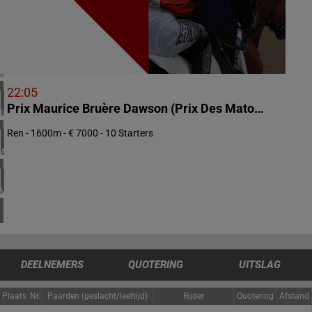
1 meeting(s)
ZUID-AFRIKA
1 meeting(s)
VERENIGD KONINKRIJK
6 meeting(s)
22:05
Prix Maurice Bruère Dawson (Prix Des Matoutous)
IERLAND
2 meeting(s)
Ren - 1600m - € 7000 - 10 Starters
ARGENTINIË
1 meeting(s)
VERENIGDE STATEN
4 meeting(s)
DEELNEMERS
QUOTERING
UITSLAG
Plaats
Nr.
Paarden (geslacht/leeftijd)
Rijder
Quotering
Afstand