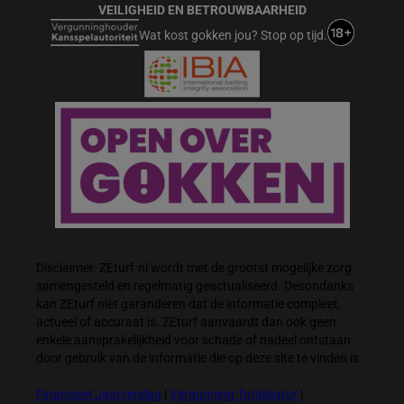
VEILIGHEID EN BETROUWBAARHEID
Wat kost gokken jou? Stop op tijd.
Disclaimer: ZEturf.nl wordt met de grootst mogelijke zorg
samengesteld en regelmatig geactualiseerd. Desondanks
kan ZEturf niet garanderen dat de informatie compleet,
actueel of accuraat is. ZEturf aanvaardt dan ook geen
enkele aansprakelijkheid voor schade of nadeel ontstaan
door gebruik van de informatie die op deze site te vinden is.
Financieel Jaarverslag
|
Vergunning Totalisator
|