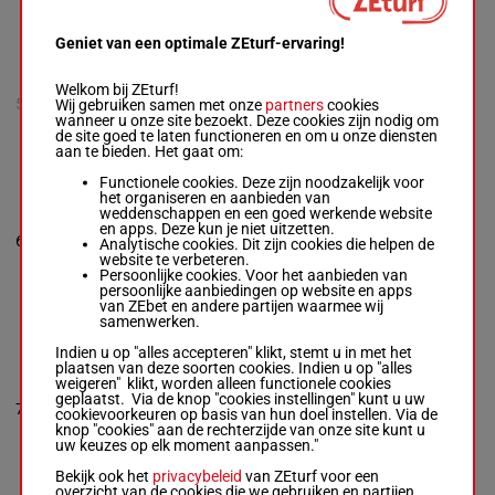
kg
Geniet van een optimale ZEturf-ervaring!
GUAPITO BOY NS
Octavio Federico
Welkom bij ZEturf!
5
Arias
Wij gebruiken samen met onze
-
Angel
H/2
55 kg
partners
cookies
Marcelo Lopez
wanneer u onze site bezoekt. Deze cookies zijn nodig om
H/2 -
de site goed te laten functioneren en om u onze diensten
55 kg
aan te bieden. Het gaat om:
Functionele cookies. Deze zijn noodzakelijk voor
LONELY BOY
het organiseren en aanbieden van
Rodrigo Daniel
weddenschappen en een goed werkende website
Bascunan
-
en apps. Deze kun je niet uitzetten.
6
Gustavo Ernesto
H/3
55 kg
6
Analytische cookies. Dit zijn cookies die helpen de
Romero
website te verbeteren.
Box: 6 -
H/3 -
55
Persoonlijke cookies. Voor het aanbieden van
kg
persoonlijke aanbiedingen op website en apps
van ZEbet en andere partijen waarmee wij
samenwerken.
UN INFIERNO
Indien u op "alles accepteren" klikt, stemt u in met het
Francisco
plaatsen van deze soorten cookies. Indien u op "alles
Leandro
weigeren" klikt, worden alleen functionele cookies
Fernandes
geplaatst. Via de knop "cookies instellingen" kunt u uw
7
Goncalves
-
H/4
55 kg
7
cookievoorkeuren op basis van hun doel instellen. Via de
Carlos Arnaldo
knop "cookies" aan de rechterzijde van onze site kunt u
Vigil
uw keuzes op elk moment aanpassen."
Box: 7 -
H/4 -
55
kg
Bekijk ook het
privacybeleid
van ZEturf voor een
overzicht van de cookies die we gebruiken en partijen