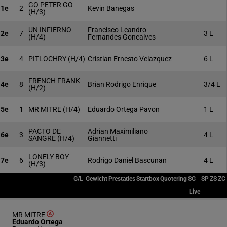
GO PETER GO
1e
2
Kevin Banegas
(H/3)
UN INFIERNO
Francisco Leandro
2e
7
3 L
(H/4)
Fernandes Goncalves
3e
4
PITLOCHRY
(H/4)
Cristian Ernesto Velazquez
6 L
FRENCH FRANK
4e
8
Brian Rodrigo Enrique
3/4 L
(H/2)
5e
1
MR MITRE
(H/4)
Eduardo Ortega Pavon
1 L
PACTO DE
Adrian Maximiliano
6e
3
4 L
SANGRE
(H/4)
Giannetti
LONELY BOY
7e
6
Rodrigo Daniel Bascunan
4 L
(H/3)
G/L
Gewicht
Prestaties
Startbox
Quotering
SG
SP
ZS
ZC
Live
MR MITRE
Eduardo Ortega