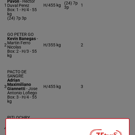
Pavon
-
Hector
(24) 7p
1
H/4
55 kg
1
Duval Perez
3p
Box: 1 -
H/4 -
55
kg
(24) 7p 3p
GO PETER GO
Kevin Banegas
-
Martin Ferro
2
H/3
55 kg
2
Nicolas
Box: 2 -
H/3 -
55
kg
PACTO DE
SANGRE
Adrian
Maximiliano
3
H/4
55 kg
3
Giannetti
-
Jose
Antonio Lofiego
Box: 3 -
H/4 -
55
kg
PITLOCHRY
Cristian Ernesto
Velazquez
-
Jose
4
H/4
55 kg
4
C. Viola
Box: 4 -
H/4 -
55