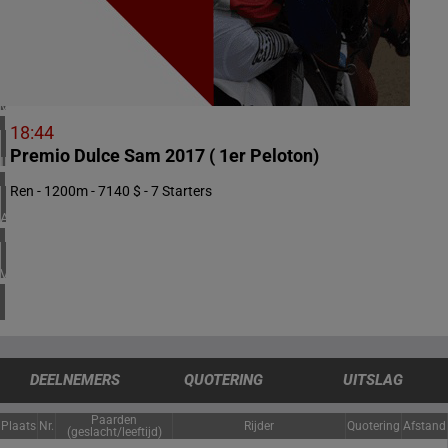
1 meeting(s)
ZUID-AFRIKA
1 meeting(s)
VERENIGD KONINKRIJK
6 meeting(s)
18:44
Premio Dulce Sam 2017 ( 1er Peloton)
IERLAND
2 meeting(s)
Ren - 1200m - 7140 $ - 7 Starters
ARGENTINIË
1 meeting(s)
VERENIGDE STATEN
4 meeting(s)
DEELNEMERS
QUOTERING
UITSLAG
Paarden
Plaats
Nr.
Rijder
Quotering
Afstand
(geslacht/leeftijd)