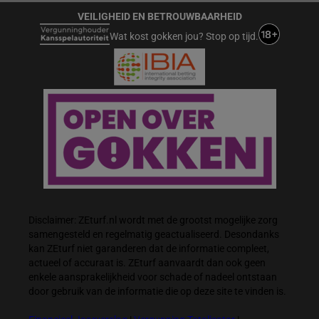
VEILIGHEID EN BETROUWBAARHEID
Wat kost gokken jou? Stop op tijd.
Disclaimer: ZEturf.nl wordt met de grootst mogelijke zorg
samengesteld en regelmatig geactualiseerd. Desondanks
kan ZEturf niet garanderen dat de informatie compleet,
actueel of accuraat is. ZEturf aanvaardt dan ook geen
enkele aansprakelijkheid voor schade of nadeel ontstaan
door gebruik van de informatie die op deze site te vinden is.