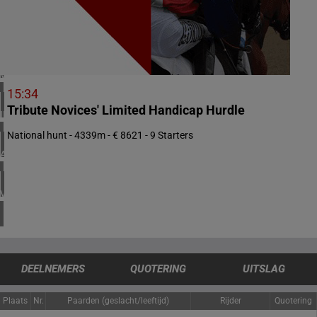
1 meeting(s)
ZUID-AFRIKA
1 meeting(s)
VERENIGD KONINKRIJK
6 meeting(s)
15:34
Tribute Novices' Limited Handicap Hurdle
IERLAND
2 meeting(s)
National hunt - 4339m - € 8621 - 9 Starters
ARGENTINIË
1 meeting(s)
VERENIGDE STATEN
4 meeting(s)
DEELNEMERS
QUOTERING
UITSLAG
Plaats
Nr.
Paarden (geslacht/leeftijd)
Rijder
Quotering