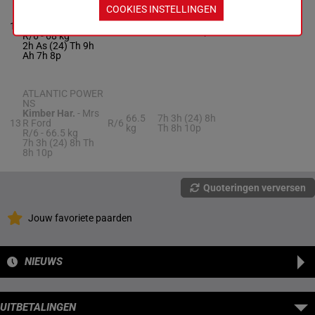
PANCHO
COOKIES INSTELLINGEN
Dingle R.
-
Ben
2h As (24) Th
12
Clarke
R/6
68 kg
9h Ah 7h 8p
R/6 -
68 kg
2h As (24) Th 9h
Ah 7h 8p
ATLANTIC POWER
NS
Kimber Har.
-
Mrs
66.5
7h 3h (24) 8h
13
R Ford
R/6
kg
Th 8h 10p
R/6 -
66.5 kg
7h 3h (24) 8h Th
8h 10p
Quoteringen verversen
Jouw favoriete paarden
NIEUWS
UITBETALINGEN