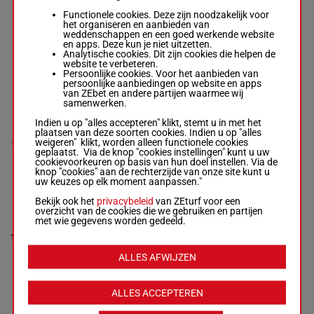
Functionele cookies. Deze zijn noodzakelijk voor
het organiseren en aanbieden van
OVAL STREET NS
weddenschappen en een goed werkende website
Todd Cha. J.
-
Mrs
en apps. Deze kun je niet uitzetten.
(24) 7h 6h 3h
H R J Nelmes
Analytische cookies. Dit zijn cookies die helpen de
2h (23) 4s 5s
9
R/9 -
71 kg
R/9
71 kg
website te verbeteren.
3h 4s (22) Ts
(24) 7h 6h 3h 2h
Persoonlijke cookies. Voor het aanbieden van
(21) 11p
(23) 4s 5s 3h 4s
persoonlijke aanbiedingen op website en apps
(22) Ts (21) 11p
van ZEbet en andere partijen waarmee wij
samenwerken.
Indien u op "alles accepteren" klikt, stemt u in met het
MANALA NS
plaatsen van deze soorten cookies. Indien u op "alles
Durrell Tri.
-
D
69.5
3h 6h 8h (23)
weigeren" klikt, worden alleen functionele cookies
10
Skelton
M/6
kg
2p
geplaatst. Via de knop "cookies instellingen" kunt u uw
M/6 -
69.5 kg
cookievoorkeuren op basis van hun doel instellen. Via de
3h 6h 8h (23) 2p
knop "cookies" aan de rechterzijde van onze site kunt u
uw keuzes op elk moment aanpassen."
Bekijk ook het
privacybeleid
van ZEturf voor een
BREDON HILL
overzicht van de cookies die we gebruiken en partijen
DART
met wie gegevens worden gedeeld.
Gardner Mlle L.
-
10h 7h (24) 7h
Mrs S Gardner
11
R/7
70 kg
4h Th 4h 7h
R/7 -
70 kg
4p (23) 7p
10h 7h (24) 7h 4h
ALLES AFWIJZEN
Th 4h 7h 4p (23)
7p
ALLES ACCEPTEREN
EL BANDIDO