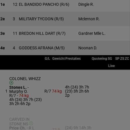
1e
12
EL BANDIDO PANCHO
(R/6)
Dingle R.
2e
3
MILITARY TYCOON
(R/5)
Mclernon R.
3e
11
BREDON HILL DART
(R/7)
Gardner Mlle L.
4e
4
GODDESS AFRANA
(M/5)
Noonan D.
G/L
Gewicht
Prestaties
Quotering
SG
SP
ZS
ZC
Live
COLONEL WHIZZ
4h (24) 3h 7h
Stones L.
-
1
R/7
74 kg
(23) 3h 2h 6h
Murphy O.
2p
R/7 -
74 kg
4h (24) 3h 7h (23)
3h 2h 6h 2p
CARVED IN
STONE NS
(24) 9h 14h 3h
Price Ch.
-
R L
72.5