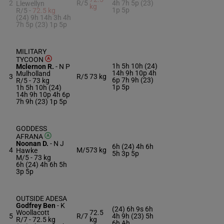
2
R/5
4h 7h 5p (23)
Llewellyn
kg
1p 5p
R/5 -
72.5 kg
(24) 9h 14h 3h 4h
7h 5p (23) 1p 5p
MILITARY
TYCOON
1h 5h 10h (24)
Mclernon R.
-
N P
14h 9h 10p 4h
Mulholland
3
R/5
73 kg
6p 7h 9h (23)
R/5 -
73 kg
1p 5p
1h 5h 10h (24)
14h 9h 10p 4h 6p
7h 9h (23) 1p 5p
GODDESS
AFRANA
Noonan D.
-
N J
6h (24) 4h 6h
4
M/5
73 kg
Hawke
5h 3p 5p
M/5 -
73 kg
6h (24) 4h 6h 5h
3p 5p
OUTSIDE ADESA
Godfrey Ben
-
K
(24) 6h 9s 6h
Woollacott
72.5
5
R/7
4h 9h (23) 5h
R/7 -
72.5 kg
kg
6h Ah