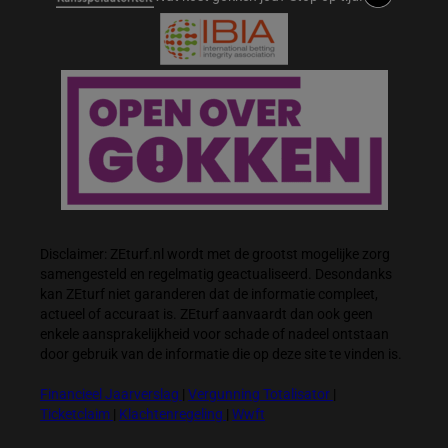
Disclaimer: ZEturf.nl wordt met de grootst mogelijke zorg
samengesteld en regelmatig geactualiseerd. Desondanks
kan ZEturf niet garanderen dat de informatie compleet,
actueel of accuraat is. ZEturf aanvaardt dan ook geen
enkele aansprakelijkheid voor schade of nadeel ontstaan
door gebruik van de informatie die op deze site te vinden is.
Financieel Jaarverslag
|
Vergunning Totalisator
|
Ticketclaim
|
Klachtenregeling
|
Wwft