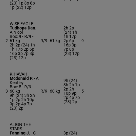
(23) 1p 8p 8p
1p (22) 12p
WISE EAGLE
Tudhope Dan.
-
2h 2p
A Nicol
(24) 1h
Box: 9 -
R/9 -
1h 17p
2
61 kg
R/9
61 kg
2p 6p
9
2h 2p (24) 1h
16p 3p
1h 17p 2p 6p
7p 8p
16p 3p 7p 8p
(23) 12p
(23) 12p
KIHAVAH
Mcdonald P.
-
A
9h (24)
Keatley
3h 2h 1p
Box: 5 -
R/9 -
2p 2h
3
60 kg
R/9
60 kg
5
10p 9p
9h (24) 3h 2h
2p 4p 7p
1p 2p 2h 10p
(23) 2p
9p 2p 4p 7p
(23) 2p
ALIGN THE
STARS
Fanning J.
-
C
3p (24)