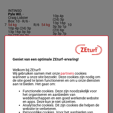
INTINSO
Pyle Wil.
-
10p 4p
Craig Lidster
(24) 3p
Box: 10 -
R/6 -
13p 16p
7
54 kg
R/6
54 kg
10
3p 3p 1p
10p 4p (24) 3p
(23) 6p
13p 16p 3p 3p
3p 3p 7p
1p (23) 6p 3p
3p 7p
LAAFY
13p (21)
Garritty B.
-
Geniet van een optimale ZEturf-ervaring!
7p 8p 4p
Ellison B.
(20) 5p
Box: 13 -
R/10 -
8
R/10
56 kg
3p 1p 6p
13
56 kg
Welkom bij ZEturf!
2p 1p
13p (21) 7p 8p
Wij gebruiken samen met onze
partners
cookies
(19) 6p
4p (20) 5p 3p
wanneer u onze site bezoekt. Deze cookies zijn nodig om
6p
1p 6p 2p 1p
de site goed te laten functioneren en om u onze diensten
(19) 6p 6p
aan te bieden. Het gaat om:
Functionele cookies. Deze zijn noodzakelijk voor
het organiseren en aanbieden van
LIEBER
weddenschappen en een goed werkende website
POWER
en apps. Deze kun je niet uitzetten.
Gray S.
-
A M
9p (24)
Analytische cookies. Dit zijn cookies die helpen de
Balding
6p 2p 2p
website te verbeteren.
Box: 11 -
R/5 -
55.5
1p 2p 1p
9
R/5
11
Persoonlijke cookies. Voor het aanbieden van
55.5 kg
kg
10p 8p