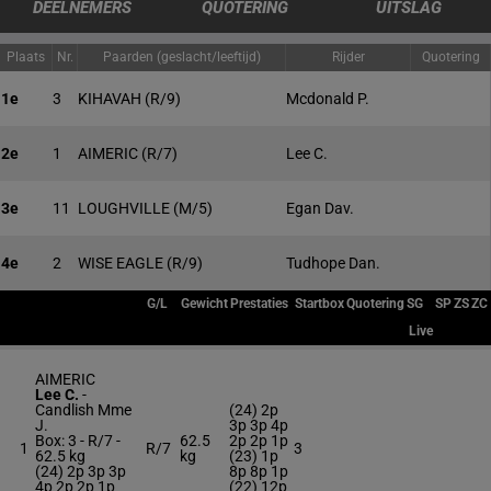
DEELNEMERS
QUOTERING
UITSLAG
Plaats
Nr.
Paarden (geslacht/leeftijd)
Rijder
Quotering
1e
3
KIHAVAH
(R/9)
Mcdonald P.
2e
1
AIMERIC
(R/7)
Lee C.
3e
11
LOUGHVILLE
(M/5)
Egan Dav.
4e
2
WISE EAGLE
(R/9)
Tudhope Dan.
G/L
Gewicht
Prestaties
Startbox
Quotering
SG
SP
ZS
ZC
Live
AIMERIC
Lee C.
-
Candlish Mme
(24) 2p
J.
3p 3p 4p
Box: 3 -
R/7 -
62.5
2p 2p 1p
1
R/7
3
62.5 kg
kg
(23) 1p
(24) 2p 3p 3p
8p 8p 1p
4p 2p 2p 1p
(22) 12p