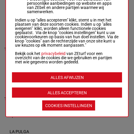
persoonlijke aanbiedingen op website en apps
9p (24) 6p 2p
(23) 14p
van ZEbet en andere partijen waarmee wij
2p 1p 2p 1p
12p 6p
samenwerken.
10p 8p (23)
14p 12p 6p
Indien u op "alles accepteren" klikt, stemt u in met het
plaatsen van deze soorten cookies. Indien u op "alles
weigeren" klikt, worden alleen functionele cookies
EMIYN
geplaatst. Via de knop "cookies instellingen" kunt u uw
Wheatley Z.
-
D
cookievoorkeuren op basis van hun doel instellen. Via de
(24) 3h
Carroll
knop "cookies" aan de rechterzijde van onze site kunt u
2h 10p
Box: 2 -
R/8 -
uw keuzes op elk moment aanpassen."
53.5
6p 3p 2p
10
53.5 kg
R/8
2
kg
11p (23)
(24) 3h 2h 10p
Bekijk ook het
privacybeleid
van ZEturf voor een
18p 2p
6p 3p 2p 11p
overzicht van de cookies die we gebruiken en partijen
7p 1p 7p
(23) 18p 2p 7p
met wie gegevens worden gedeeld.
1p 7p
ALLES AFWIJZEN
LOUGHVILLE
Egan Dav.
-
A
(24) 7p
King
5p 1p 3p
ALLES ACCEPTEREN
Box: 8 -
M/5 -
3p 3p 1p
11
55 kg
M/5
55 kg
8
3p 1p 5p
(24) 7p 5p 1p
(23) 5p
COOKIES INSTELLINGEN
3p 3p 3p 1p 3p
2p
1p 5p (23) 5p
2p
LA PULGA