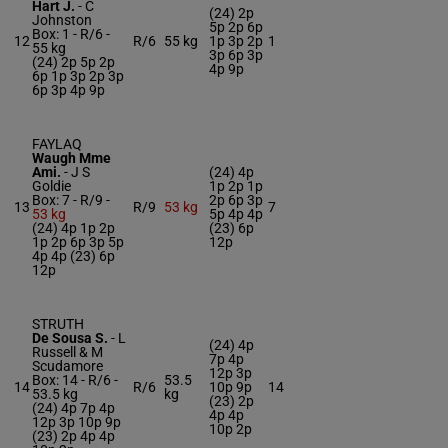
Hart J.
-
C
(24) 2p
Johnston
5p 2p 6p
Box: 1 -
R/6 -
12
R/6
55 kg
1p 3p 2p
1
55 kg
3p 6p 3p
(24) 2p 5p 2p
4p 9p
6p 1p 3p 2p 3p
6p 3p 4p 9p
FAYLAQ
Waugh Mme
Ami.
-
J S
(24) 4p
Goldie
1p 2p 1p
Box: 7 -
R/9 -
2p 6p 3p
13
R/9
53 kg
7
53 kg
5p 4p 4p
(24) 4p 1p 2p
(23) 6p
1p 2p 6p 3p 5p
12p
4p 4p (23) 6p
12p
STRUTH
De Sousa S.
-
L
(24) 4p
Russell & M
7p 4p
Scudamore
12p 3p
Box: 14 -
R/6 -
53.5
14
R/6
10p 9p
14
53.5 kg
kg
(23) 2p
(24) 4p 7p 4p
4p 4p
12p 3p 10p 9p
10p 2p
(23) 2p 4p 4p