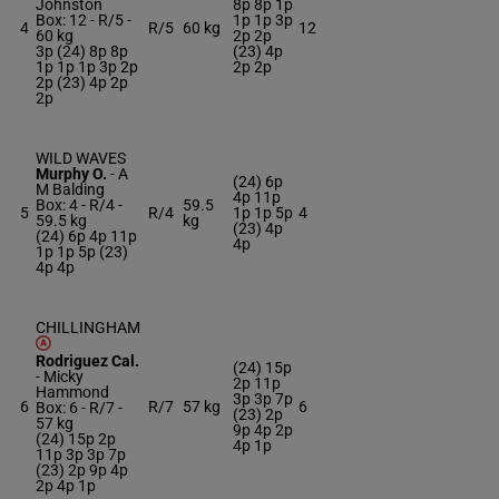
Johnston
8p 8p 1p
Box: 12 -
R/5 -
1p 1p 3p
4
R/5
60 kg
12
60 kg
2p 2p
3p (24) 8p 8p
(23) 4p
1p 1p 1p 3p 2p
2p 2p
2p (23) 4p 2p
2p
WILD WAVES
Murphy O.
-
A
(24) 6p
M Balding
4p 11p
Box: 4 -
R/4 -
59.5
5
R/4
1p 1p 5p
4
59.5 kg
kg
(23) 4p
(24) 6p 4p 11p
4p
1p 1p 5p (23)
4p 4p
CHILLINGHAM
Rodriguez Cal.
(24) 15p
-
Micky
2p 11p
Hammond
3p 3p 7p
6
R/7
57 kg
6
Box: 6 -
R/7 -
(23) 2p
57 kg
9p 4p 2p
(24) 15p 2p
4p 1p
11p 3p 3p 7p
(23) 2p 9p 4p
2p 4p 1p