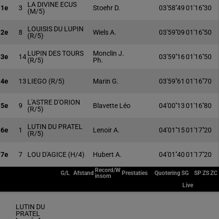
LA DIVINE ECUS
1e
3
Stoehr D.
03'58''49
01'16''30
(M/5)
LOUISIS DU LUPIN
2e
8
Wiels A.
03'59''09
01'16''50
(R/5)
LUPIN DES TOURS
Monclin J.
3e
14
03'59''16
01'16''50
(R/5)
Ph.
4e
13
LIEGO
(R/5)
Marin G.
03'59''61
01'16''70
L'ASTRE D'ORION
5e
9
Blavette Léo
04'00''13
01'16''80
(R/5)
LUTIN DU PRATEL
6e
1
Lenoir A.
04'01''15
01'17''20
(R/5)
7e
7
LOU D'AGICE
(H/4)
Hubert A.
04'01''40
01'17''20
Record/W
G/L
Afstand
Prestaties
Quotering
SG
SP
ZS
ZC
insom
Live
LUTIN DU
PRATEL