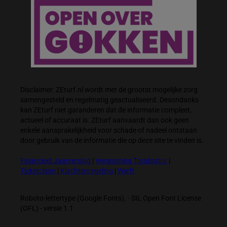
Disclaimer: ZEturf.nl wordt met de grootst mogelijke zorg
samengesteld en regelmatig geactualiseerd. Desondanks
kan ZEturf niet garanderen dat de informatie compleet,
actueel of accuraat is. ZEturf aanvaardt dan ook geen
enkele aansprakelijkheid voor schade of nadeel ontstaan
door gebruik van de informatie die op deze site te vinden is.
Financieel Jaarverslag
|
Vergunning Totalisator
|
Ticketclaim
|
Klachtenregeling
|
Wwft
Roboto-lettertype (Google Fonts). - SIL Open Font License
(OFL) - versie 1.1