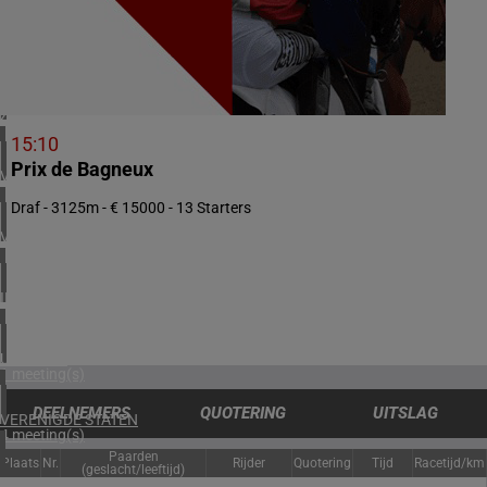
1 meeting(s)
NOORWEGEN
1 meeting(s)
ZUID-AFRIKA
2 meeting(s)
15:10
Prix de Bagneux
VERENIGDE ARABISCHE EMIRATEN
1 meeting(s)
Draf - 3125m - € 15000 - 13 Starters
VERENIGD KONINKRIJK
5 meeting(s)
IERLAND
1 meeting(s)
URUGUAY
1 meeting(s)
DEELNEMERS
QUOTERING
UITSLAG
VERENIGDE STATEN
4 meeting(s)
Paarden
Plaats
Nr.
Rijder
Quotering
Tijd
Racetijd/km
(geslacht/leeftijd)