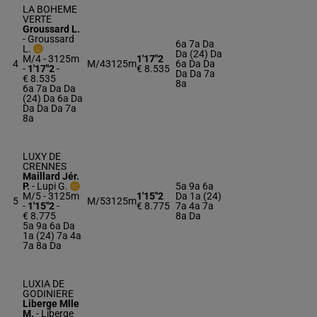
LA BOHEME
VERTE
Groussard L.
-
Groussard
6a 7a Da
L.
Da (24) Da
M/4 - 3125m
1'17"2
4
M/4
3125m
6a Da Da
-
1'17"2
-
€ 8.535
Da Da 7a
€ 8.535
8a
6a 7a Da Da
(24) Da 6a Da
Da Da Da 7a
8a
LUXY DE
CRENNES
Maillard Jér.
P.
-
Lupi G.
5a 9a 6a
M/5 - 3125m
1'15"2
Da 1a (24)
5
M/5
3125m
-
1'15"2
-
€ 8.775
7a 4a 7a
€ 8.775
8a Da
5a 9a 6a Da
1a (24) 7a 4a
7a 8a Da
LUXIA DE
GODINIERE
Liberge Mlle
M.
-
Liberge