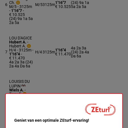
Ch.
1'16"7
(24) 9a 1a
6
M/5
3125m
M/5 - 3125m
€ 10.525
5a 2a 5a
-
1'16"7
-
€ 10.525
(24) 9a 1a 5a
2a 5a
LOU D'AGICE
Hubert A.
-
Hubert A.
4a 2a 3a
H/4 - 3125m
-
1'16"4
7
H/4
3125m
(24) 2a 4a
1'16"4
-
€ 11.470
Da 6a
€ 11.470
4a 2a 3a (24)
2a 4a Da 6a
LOUISIS DU
LUPIN
Wiels A.
-
Terry F.
1'15"3
3a 1a 2a
8
R/5
3125m
R/5 - 3125m
-
€ 11.675
(24) Da
1'15"3
-
€ 11.675
3a 1a 2a (24)
Da
Geniet van een optimale ZEturf-ervaring!