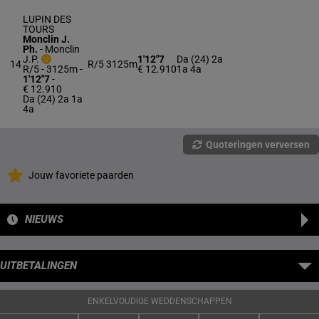
LUPIN DES
TOURS
Monclin J.
Ph.
-
Monclin
J.P.
1'12"7
Da (24) 2a
14
R/5
3125m
R/5 - 3125m
-
€ 12.910
1a 4a
1'12"7
-
€ 12.910
Da (24) 2a 1a
4a
Quoteringen verversen
Jouw favoriete paarden
NIEUWS
UITBETALINGEN
ENKELVOUDIGE WEDDENSCHAPPEN