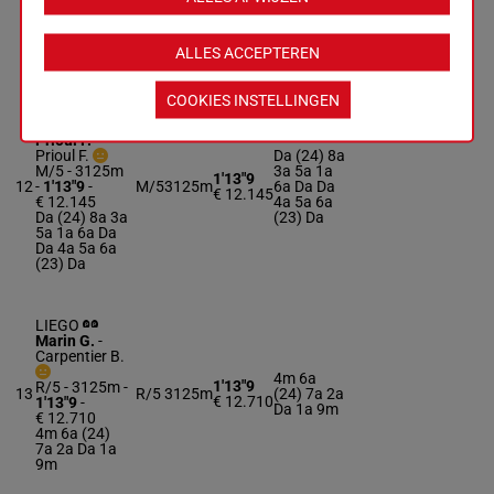
€ 12.115
5a
(24) 6a 3a 6a
2a 2a 6a 5a
Da 5a
ALLES ACCEPTEREN
COOKIES INSTELLINGEN
LOVELY TO
SEE YOU
Prioul F.
-
Prioul F.
Da (24) 8a
M/5 - 3125m
3a 5a 1a
1'13"9
12
-
1'13"9
-
M/5
3125m
6a Da Da
€ 12.145
€ 12.145
4a 5a 6a
Da (24) 8a 3a
(23) Da
5a 1a 6a Da
Da 4a 5a 6a
(23) Da
LIEGO
Marin G.
-
Carpentier B.
4m 6a
1'13"9
R/5 - 3125m
-
13
R/5
3125m
(24) 7a 2a
€ 12.710
1'13"9
-
Da 1a 9m
€ 12.710
4m 6a (24)
7a 2a Da 1a
9m