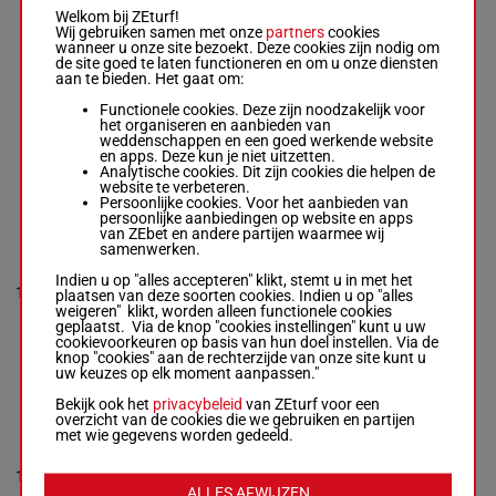
L'ASTRE
Welkom bij ZEturf!
D'ORION
Wij gebruiken samen met onze
partners
cookies
Blavette Léo
wanneer u onze site bezoekt. Deze cookies zijn nodig om
-
Blavette J.
4a 4a (24)
de site goed te laten functioneren en om u onze diensten
Da 5a 0m
aan te bieden. Het gaat om:
1'14"4
R/5 - 3125m
-
9
R/5
3125m
Da 3a 8a
€ 11.685
1'14"4
-
6a 5a 7a
Functionele cookies. Deze zijn noodzakelijk voor
€ 11.685
Da
het organiseren en aanbieden van
4a 4a (24) Da
weddenschappen en een goed werkende website
5a 0m Da 3a
en apps. Deze kun je niet uitzetten.
8a 6a 5a 7a
Analytische cookies. Dit zijn cookies die helpen de
Da
website te verbeteren.
Persoonlijke cookies. Voor het aanbieden van
persoonlijke aanbiedingen op website en apps
van ZEbet en andere partijen waarmee wij
LEVITE
samenwerken.
Ferchaud S.
-
Mary C.A.
(24) 1a 1a
Indien u op "alles accepteren" klikt, stemt u in met het
R/5 - 3125m
-
1'13"9
10
R/5
3125m
Da Da 7a
plaatsen van deze soorten cookies. Indien u op "alles
1'13"9
-
€ 11.820
Da
weigeren" klikt, worden alleen functionele cookies
€ 11.820
geplaatst. Via de knop "cookies instellingen" kunt u uw
(24) 1a 1a Da
cookievoorkeuren op basis van hun doel instellen. Via de
Da 7a Da
knop "cookies" aan de rechterzijde van onze site kunt u
uw keuzes op elk moment aanpassen."
Bekijk ook het
privacybeleid
van ZEturf voor een
LOTUS GEMA
overzicht van de cookies die we gebruiken en partijen
Gazon S.
-
met wie gegevens worden gedeeld.
Godard J.M.
(24) 6a 3a
R/4 - 3125m
-
1'15"7
6a 2a 2a
11
R/4
3125m
1'15"7
-
€ 12.115
6a 5a Da
ALLES AFWIJZEN