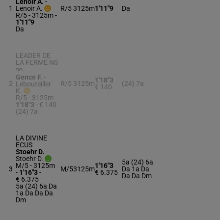
Lenoir A.
-
1
Lenoir A.
R/5
3125m
1'11"9
Da
R/5 - 3125m
-
1'11"9
Da
LEADER DE
LA FERME NS
Gence F.
-
1'18"3
2
R/5
3125m
(24) 7a
Lebouteiller
€ 140
K.
R/5 - 3125m
-
1'18"3
- € 140
(24) 7a
LA DIVINE
ECUS
Stoehr D.
-
Stoehr D.
5a (24) 6a
M/5 - 3125m
1'16"3
3
M/5
3125m
Da 1a Da
-
1'16"3
-
€ 6.375
Da Da Dm
€ 6.375
5a (24) 6a Da
1a Da Da Da
Dm