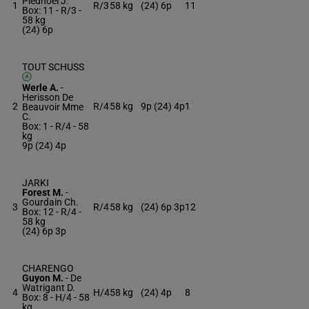
Piednoel J.
1
R/3
58 kg
(24) 6p
11
Box: 11 -
R/3 -
58 kg
(24) 6p
TOUT SCHUSS
Werle A.
-
Herisson De
2
R/4
58 kg
9p (24) 4p
1
Beauvoir Mme
C.
Box: 1 -
R/4 -
58
kg
9p (24) 4p
JARKI
Forest M.
-
Gourdain Ch.
3
R/4
58 kg
(24) 6p 3p
12
Box: 12 -
R/4 -
58 kg
(24) 6p 3p
CHARENGO
Guyon M.
-
De
Watrigant D.
4
H/4
58 kg
(24) 4p
8
Box: 8 -
H/4 -
58
kg