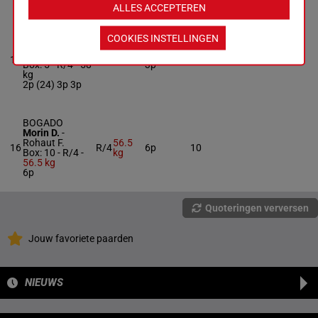
ALLES ACCEPTEREN
KAI LUNG
COOKIES INSTELLINGEN
Mendizabal I.
-
W P Mullins
2p (24) 3p
15
R/4
58 kg
5
Box: 5 -
R/4 -
58
3p
kg
2p (24) 3p 3p
BOGADO
Morin D.
-
Rohaut F.
56.5
16
R/4
6p
10
Box: 10 -
R/4 -
kg
56.5 kg
6p
Quoteringen verversen
Jouw favoriete paarden
NIEUWS