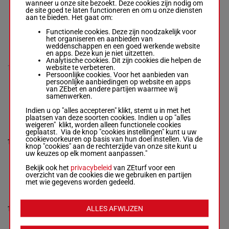
Box: 15 -
R/4 -
wanneer u onze site bezoekt. Deze cookies zijn nodig om
58 kg
de site goed te laten functioneren en om u onze diensten
9p
aan te bieden. Het gaat om:
Functionele cookies. Deze zijn noodzakelijk voor
het organiseren en aanbieden van
GRECIAN
weddenschappen en een goed werkende website
RULER NS
en apps. Deze kun je niet uitzetten.
Sanchez Gar.
-
(24) 11p
Analytische cookies. Dit zijn cookies die helpen de
Macedo Da
9p 6p 5p
website te verbeteren.
12
R/4
58 kg
Silva A.
6p 2p 6p
Persoonlijke cookies. Voor het aanbieden van
R/4 -
58 kg
9p
persoonlijke aanbiedingen op website en apps
(24) 11p 9p 6p
van ZEbet en andere partijen waarmee wij
5p 6p 2p 6p 9p
samenwerken.
Indien u op "alles accepteren" klikt, stemt u in met het
plaatsen van deze soorten cookies. Indien u op "alles
BELLEZZO
weigeren" klikt, worden alleen functionele cookies
Mouesan H.
-
geplaatst. Via de knop "cookies instellingen" kunt u uw
Martins Novais
cookievoorkeuren op basis van hun doel instellen. Via de
13
T. J.
H/3
58 kg
13p 7p
13
knop "cookies" aan de rechterzijde van onze site kunt u
Box: 13 -
H/3 -
uw keuzes op elk moment aanpassen."
58 kg
13p 7p
Bekijk ook het
privacybeleid
van ZEturf voor een
overzicht van de cookies die we gebruiken en partijen
met wie gegevens worden gedeeld.
MANUSCRIPT
Lecoeuvre C.
-
Monfort Fr.
ALLES AFWIJZEN
14
R/3
58 kg
(24) 5p 7p
14
Box: 14 -
R/3 -
58 kg
(24) 5p 7p