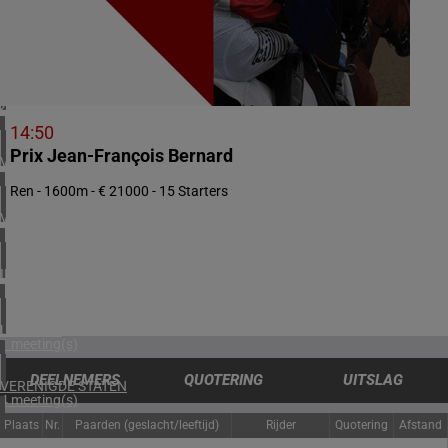
1 meeting(s)
NOORWEGEN
1 meeting(s)
ZUID-AFRIKA
2 meeting(s)
14:50
Prix Jean-François Bernard
VERENIGDE ARABISCHE EMIRATEN
1 meeting(s)
Ren - 1600m - € 21000 - 15 Starters
VERENIGD KONINKRIJK
5 meeting(s)
IERLAND
1 meeting(s)
URUGUAY
1 meeting(s)
DEELNEMERS
QUOTERING
UITSLAG
VERENIGDE STATEN
4 meeting(s)
Plaats
Nr.
Paarden (geslacht/leeftijd)
Rijder
Quotering
Afstand