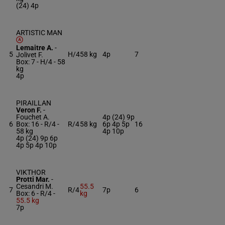
(24) 4p
ARTISTIC MAN
Lemaitre A.
-
5
H/4
58 kg
4p
7
Jolivet F.
Box: 7 -
H/4 -
58
kg
4p
PIRAILLAN
Veron F.
-
Fouchet A.
4p (24) 9p
6
Box: 16 -
R/4 -
R/4
58 kg
6p 4p 5p
16
58 kg
4p 10p
4p (24) 9p 6p
4p 5p 4p 10p
VIKTHOR
Protti Mar.
-
Cesandri M.
55.5
7
R/4
7p
6
Box: 6 -
R/4 -
kg
55.5 kg
7p