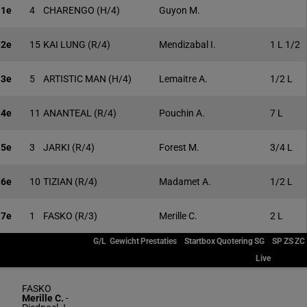
1e
4
CHARENGO
(H/4)
Guyon M.
2e
15
KAI LUNG
(R/4)
Mendizabal I.
1 L 1/2
3e
5
ARTISTIC MAN
(H/4)
Lemaitre A.
1/2 L
4e
11
ANANTEAL
(R/4)
Pouchin A.
7 L
5e
3
JARKI
(R/4)
Forest M.
3/4 L
6e
10
TIZIAN
(R/4)
Madamet A.
1/2 L
7e
1
FASKO
(R/3)
Merille C.
2 L
G/L
Gewicht
Prestaties
Startbox
Quotering
SG
SP
ZS
ZC
Live
FASKO
Merille C.
-