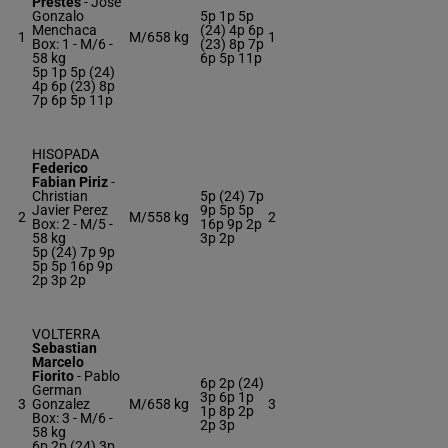
Prestes
-
Jose
Gonzalo
5p 1p 5p
Menchaca
(24) 4p 6p
1
M/6
58 kg
1
Box: 1 -
M/6 -
(23) 8p 7p
58 kg
6p 5p 11p
5p 1p 5p (24)
4p 6p (23) 8p
7p 6p 5p 11p
HISOPADA
Federico
Fabian Piriz
-
Christian
5p (24) 7p
Javier Perez
9p 5p 5p
2
M/5
58 kg
2
Box: 2 -
M/5 -
16p 9p 2p
58 kg
3p 2p
5p (24) 7p 9p
5p 5p 16p 9p
2p 3p 2p
VOLTERRA
Sebastian
Marcelo
Fiorito
-
Pablo
6p 2p (24)
German
3p 6p 1p
3
Gonzalez
M/6
58 kg
3
1p 8p 2p
Box: 3 -
M/6 -
2p 3p
58 kg
6p 2p (24) 3p