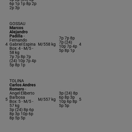
6p 1p 1p 8p 2p
2p 3p
GOSSAU
Marcos
Alejandro
Padilla
-
7p 7p 8p
Fernando
7p (24)
4
Gabriel Espina
M/5
58 kg
4
10p 7p 4p
Box: 4 -
M/5 -
5p 8p 1p
58 kg
7p 7p 8p 7p
(24) 10p 7p 4p
5p 8p 1p
TOLINA
Carlos Andres
Romero
-
Angel Eliberto
3p (24) 8p
Barbosa
6p 8p 3p
5
M/5
57 kg
5
Box: 5 -
M/5 -
10p 6p 8p
57 kg
5p 5p
3p (24) 8p 6p
8p 3p 10p 6p
8p 5p 5p