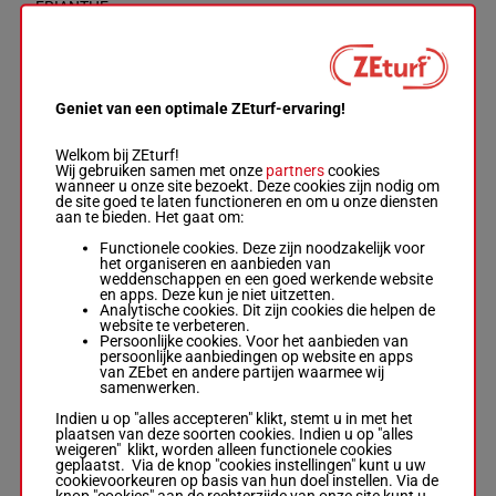
ERIANTHE
Luis Alberto
Caceres
-
Nelson D.
1p 7p 7p
Fernandez
(24) 10p
6
M/5
58 kg
6
Box: 6 -
M/5 -
5p 2p 10p
58 kg
7p 4p 7p
Geniet van een optimale ZEturf-ervaring!
1p 7p 7p (24)
10p 5p 2p 10p
7p 4p 7p
Welkom bij ZEturf!
Wij gebruiken samen met onze
partners
cookies
wanneer u onze site bezoekt. Deze cookies zijn nodig om
de site goed te laten functioneren en om u onze diensten
POPPY
aan te bieden. Het gaat om:
Julio Damian
De Arrascaeta
Functionele cookies. Deze zijn noodzakelijk voor
-
Fernando
5p 3p 1p
het organiseren en aanbieden van
Yaque
7p (24) 3p
7
M/5
58 kg
7
weddenschappen en een goed werkende website
Box: 7 -
M/5 -
3p 3p 1p
en apps. Deze kun je niet uitzetten.
58 kg
2p 5p
Analytische cookies. Dit zijn cookies die helpen de
5p 3p 1p 7p
website te verbeteren.
(24) 3p 3p 3p
Persoonlijke cookies. Voor het aanbieden van
1p 2p 5p
persoonlijke aanbiedingen op website en apps
van ZEbet en andere partijen waarmee wij
samenwerken.
REBECCA
Indien u op "alles accepteren" klikt, stemt u in met het
QUEEN
plaatsen van deze soorten cookies. Indien u op "alles
Luciana
weigeren" klikt, worden alleen functionele cookies
Valeria Fraser
(24) 7p 1p
geplaatst. Via de knop "cookies instellingen" kunt u uw
-
Carlos Daniel
8
M/6
55 kg
1p 9p 6p
8
cookievoorkeuren op basis van hun doel instellen. Via de
Fajardo
9p 9p 8p
knop "cookies" aan de rechterzijde van onze site kunt u