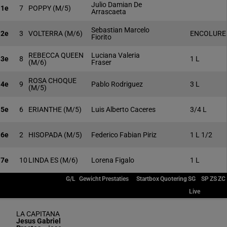
Julio Damian De
1e
7
POPPY
(M/5)
Arrascaeta
Sebastian Marcelo
2e
3
VOLTERRA
(M/6)
ENCOLURE
Fiorito
REBECCA QUEEN
Luciana Valeria
3e
8
1 L
(M/6)
Fraser
ROSA CHOQUE
4e
9
Pablo Rodriguez
3 L
(M/5)
5e
6
ERIANTHE
(M/5)
Luis Alberto Caceres
3/4 L
6e
2
HISOPADA
(M/5)
Federico Fabian Piriz
1 L 1/2
7e
10
LINDA ES
(M/6)
Lorena Figalo
1 L
G/L
Gewicht
Prestaties
Startbox
Quotering
SG
SP
ZS
ZC
Live
LA CAPITANA
Jesus Gabriel