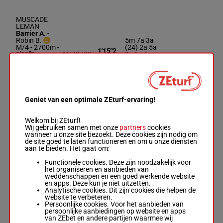
MUSCADE
LEMAN
Barrier A.
-
Robin B.
5m 7a 3a
M/4 - 2700m
-
(24) 2a 5a
1'15"2
7
1'15"2
-
M/4
2700m
9a 6a 6a
€ 52.870
€ 52.870
6a Da 2a
5m 7a 3a (24)
3a
2a 5a 9a 6a
6a 6a Da 2a
3a
Geniet van een optimale ZEturf-ervaring!
MELODY
Welkom bij ZEturf!
COOL
Wij gebruiken samen met onze
partners
cookies
Thomain D.
-
wanneer u onze site bezoekt. Deze cookies zijn nodig om
Borderie T.
6a (24) 8a
de site goed te laten functioneren en om u onze diensten
M/4 - 2700m
-
1'15"2
8
M/4
2700m
Da 3a 1a
aan te bieden. Het gaat om:
1'15"2
-
€ 57.775
3a 1a 2a
€ 57.775
Functionele cookies. Deze zijn noodzakelijk voor
6a (24) 8a Da
het organiseren en aanbieden van
3a 1a 3a 1a
weddenschappen en een goed werkende website
2a
en apps. Deze kun je niet uitzetten.
Analytische cookies. Dit zijn cookies die helpen de
website te verbeteren.
Persoonlijke cookies. Voor het aanbieden van
GASOLINE
persoonlijke aanbiedingen op website en apps
BAR
van ZEbet en andere partijen waarmee wij
Abrivard M.
-