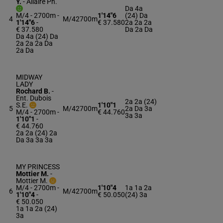
Y.
-
Allaire Ph.
Da 4a
M/4 - 2700m
-
1'14"6
(24) Da
4
M/4
2700m
1'14"6
-
€ 37.580
2a 2a 2a
€ 37.580
Da 2a Da
Da 4a (24) Da
2a 2a 2a Da
2a Da
MIDWAY
LADY
Rochard B.
-
Ent. Dubois
2a 2a (24)
S.E.
1'10"1
5
M/4
2700m
2a Da 3a
M/4 - 2700m
-
€ 44.760
3a 3a
1'10"1
-
€ 44.760
2a 2a (24) 2a
Da 3a 3a 3a
MY PRINCESS
Mottier M.
-
Mottier M.
M/4 - 2700m
-
1'10"4
1a 1a 2a
6
M/4
2700m
1'10"4
-
€ 50.050
(24) 3a
€ 50.050
1a 1a 2a (24)
3a