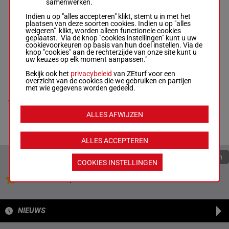
samenwerken.
Guarato S.
(24) 9a 2a
M/3 - 2700m
-
1'13"5
9
M/3
2700m
3a 1a 1a
Indien u op "alles accepteren" klikt, stemt u in met het
1'13"5
-
€ 67.918
1a 1a 2a
plaatsen van deze soorten cookies. Indien u op "alles
€ 67.918
weigeren" klikt, worden alleen functionele cookies
(24) 9a 2a 3a
geplaatst. Via de knop "cookies instellingen" kunt u uw
1a 1a 1a 1a
cookievoorkeuren op basis van hun doel instellen. Via de
2a
knop "cookies" aan de rechterzijde van onze site kunt u
uw keuzes op elk moment aanpassen."
Bekijk ook het
privacybeleid
van ZEturf voor een
MONICA
overzicht van de cookies die we gebruiken en partijen
JISCE
met wie gegevens worden gedeeld.
Raffin E.
-
Da Da
Robert J.
1'15"3
(24) 1a
10
M/4 - 2700m
-
M/4
2700m
€ 68.850
Da Da Da
1'15"3
-
1a
ALLES AFWIJZEN
€ 68.850
Da Da (24) 1a
Da Da Da 1a
ALLES ACCEPTEREN
Quoteringen verversen
COOKIES INSTELLINGEN
Jouw favoriete paarden
NIEUWS