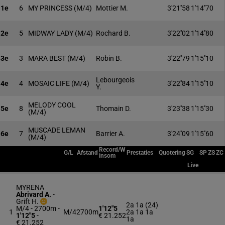
1e
6
MY PRINCESS
(M/4)
Mottier M.
3'21''58
1'14''70
2e
5
MIDWAY LADY
(M/4)
Rochard B.
3'22''02
1'14''80
3e
3
MARA BEST
(M/4)
Robin B.
3'22''79
1'15''10
Lebourgeois
4e
4
MOSAIC LIFE
(M/4)
3'22''84
1'15''10
Y.
MELODY COOL
5e
8
Thomain D.
3'23''38
1'15''30
(M/4)
MUSCADE LEMAN
6e
7
Barrier A.
3'24''09
1'15''60
(M/4)
Record/W
G/L
Afstand
Prestaties
Quotering
SG
SP
ZS
ZC
insom
Live
MYRENA
Abrivard A.
-
Grift H.
2a 1a (24)
M/4 - 2700m
-
1'12"5
1
M/4
2700m
2a 1a 1a
1'12"5
-
€ 21.252
1a
€ 21.252