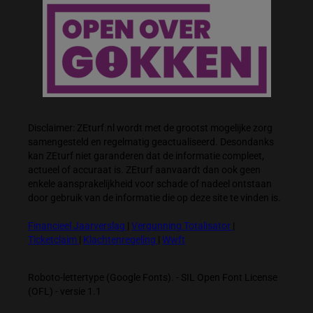
Disclaimer: ZEturf.nl wordt met de grootst mogelijke zorg
samengesteld en regelmatig geactualiseerd. Desondanks
kan ZEturf niet garanderen dat de informatie compleet,
actueel of accuraat is. ZEturf aanvaardt dan ook geen
enkele aansprakelijkheid voor schade of nadeel ontstaan
door gebruik van de informatie die op deze site te vinden is.
Financieel Jaarverslag
|
Vergunning Totalisator
|
Ticketclaim
|
Klachtenregeling
|
Wwft
Roboto-lettertype (Google Fonts). - SIL Open Font License
(OFL) - versie 1.1