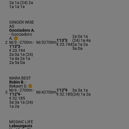
2a 1a (24) 2a
1a 1a 1a
GINGER WISE
AS
Gocciadoro A.
-
Gocciadoro
2a 0a 1a
A.
1'13"3
(24) 1a 4a
2
M/3 - 2700m
-
M/3
2700m
€ 23.744
2a 1a 2a
1'13"3
-
5a Da
€ 23.744
2a 0a 1a (24)
1a 4a 2a 1a
2a 5a Da
MARA BEST
Robin B.
-
Bekaert D.
M/4 - 2700m
-
1'12"9
3a 3a 1a
3
M/4
2700m
1'12"9
-
€ 32.185
(24) 1a 2a
€ 32.185
3a 3a 1a (24)
1a 2a
MOSAIC LIFE
Lebourgeois