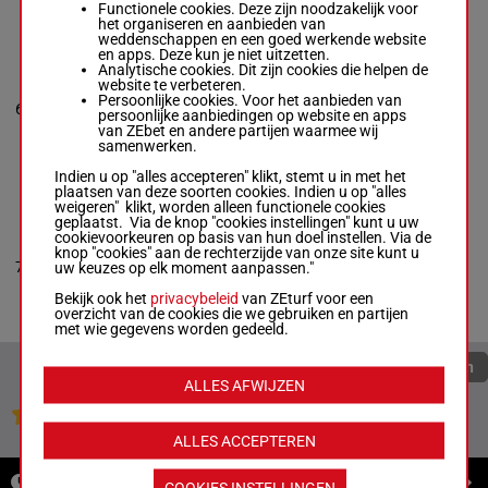
Functionele cookies. Deze zijn noodzakelijk voor
het organiseren en aanbieden van
weddenschappen en een goed werkende website
en apps. Deze kun je niet uitzetten.
FREEDOM'S
Analytische cookies. Dit zijn cookies die helpen de
NOT FREE
website te verbeteren.
Lanfranco
Persoonlijke cookies. Voor het aanbieden van
Dettori
-
Mark
1p (24) 5p
6
H/4
54 kg
6
persoonlijke aanbiedingen op website en apps
Glatt
3p
van ZEbet en andere partijen waarmee wij
Box: 6 -
H/4 -
54
samenwerken.
kg
1p (24) 5p 3p
Indien u op "alles accepteren" klikt, stemt u in met het
plaatsen van deze soorten cookies. Indien u op "alles
weigeren" klikt, worden alleen functionele cookies
MAXIMUS
geplaatst. Via de knop "cookies instellingen" kunt u uw
Diego A.
cookievoorkeuren op basis van hun doel instellen. Via de
Herrera
-
Cesar
knop "cookies" aan de rechterzijde van onze site kunt u
7
DeAlba
H/4
54 kg
5p 4p 1p
7
uw keuzes op elk moment aanpassen."
Box: 7 -
H/4 -
54
kg
Bekijk ook het
privacybeleid
van ZEturf voor een
5p 4p 1p
overzicht van de cookies die we gebruiken en partijen
met wie gegevens worden gedeeld.
Quoteringen verversen
ALLES AFWIJZEN
Jouw favoriete paarden
ALLES ACCEPTEREN
NIEUWS
COOKIES INSTELLINGEN