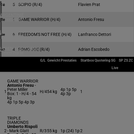
1 meeting(s)
1e
5
SCIPIO
(R/4)
Flavien Prat
ARGENTINIË
1 meeting(s)
2e
1
GAME WARRIOR
(H/4)
Antonio Fresu
URUGUAY
3e
6
FREEDOM'S NOT FREE
(H/4)
Lanfranco Dettori
1 meeting(s)
VERENIGDE STATEN
4e
4
FOMO JOE
(R/4)
Adrian Escobedo
4 meeting(s)
G/L
Gewicht
Prestaties
Startbox
Quotering
SG
SP
ZS
ZC
Live
GAME WARRIOR
Antonio Fresu
-
Peter Miller
4p 1p 5p
1
H/4
54 kg
1
Box: 1 -
H/4 -
54
4p 3p
kg
4p 1p 5p 4p 3p
TRIPLE
DIAMONDS
Umberto Rispoli
2
-
Mark Glatt
R/3
55 kg
1p (24) 1p
2