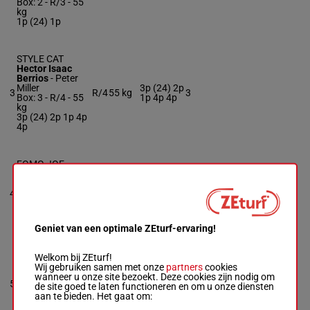
Box: 2 -
R/3 -
55
kg
1p (24) 1p
STYLE CAT
Hector Isaac
Berrios
-
Peter
Miller
3p (24) 2p
3
R/4
55 kg
3
Box: 3 -
R/4 -
55
1p 4p 4p
kg
3p (24) 2p 1p 4p
4p
FOMO JOE
Adrian
Escobedo
-
Ryan
4
Hanson
R/4
54 kg
2p 1p
4
Box: 4 -
R/4 -
54
kg
2p 1p
Geniet van een optimale ZEturf-ervaring!
Welkom bij ZEturf!
SCIPIO
Wij gebruiken samen met onze
partners
cookies
Flavien Prat
-
wanneer u onze site bezoekt. Deze cookies zijn nodig om
Richard Baltas
1p 2p 4p
5
R/4
54 kg
5
de site goed te laten functioneren en om u onze diensten
Box: 5 -
R/4 -
54
3p 3p
aan te bieden. Het gaat om:
kg
1p 2p 4p 3p 3p