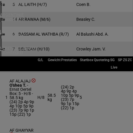
1 meeting(s)
1e
5
AL LAITH
(H/7)
Coen B.
ARGENTINIË
1 meeting(s)
2e
14
AR RAWAA
(M/6)
Beasley C.
URUGUAY
3e
6
BASSAM AL WATHBA
(R/7)
Al Balushi Abd. A.
1 meeting(s)
VERENIGDE STATEN
4e
7
BEL'IZAM
(H/10)
Crowley Jam. V.
4 meeting(s)
G/L
Gewicht
Prestaties
Startbox
Quotering
SG
SP
ZS
ZC
Live
AF ALAJAJ
O'shea T.
-
(24) 2p
Ernst Oertel
4p 9p 4p
Box: 5 -
H/8 -
58.5
10p 5p 9p
1
H/8
5
58.5 kg
kg
(23) 7p
(24) 2p 4p 9p
9p 1p 15p
4p 10p 5p 9p
(22) 1p
(23) 7p 9p 1p
15p (22) 1p
AF GHAYYAR