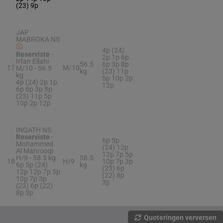
(23) 9p
JAP
MABROKA NS
4p (24)
Reserviste
-
2p 1p 6p
Irfan Ellahi
56.5
6p 3p 8p
17
M/10
M/10 -
56.5
kg
(23) 11p
kg
5p 10p 2p
4p (24) 2p 1p
12p
6p 6p 3p 8p
(23) 11p 5p
10p 2p 12p
INQATH NS
Reserviste
-
6p 5p
Mohammed
(24) 12p
Al Mahrooqi
12p 7p 5p
H/9 -
58.5 kg
58.5
18
H/9
10p 7p 3p
6p 5p (24)
kg
(23) 6p
12p 12p 7p 5p
(22) 8p
10p 7p 3p
3p
(23) 6p (22)
8p 3p
Quoteringen verversen