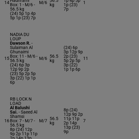
Hadhrami
56.5
1p 4p 5p
14
M/6
1
Box: 1 -
M/6 -
kg
1p (23)
56.5 kg
7p
(24) 5p 1p 4p
5p 1p (23) 7p
NADIA DU
LOUP
Dawson R.
-
Sulaiman Al
(24) 6p
Ghunaimi
3p 12p 9p
Box: 11 -
M/6 -
56.5
2p (23)
15
M/6
11
56.5 kg
kg
5p 2p 5p
(24) 6p 3p
3p (22)
12p 9p 2p
1p 1p 6p
(23) 5p 2p 5p
3p (22) 1p 1p
6p
RB LOCK N
LOAD
Al Balushi
8p (24)
Sai.
-
Saeed Al
12p 9p 2p
Shamsi
56.5
11p 11p
16
Box: 7 -
M/7 -
M/7
7
kg
2p 14p
56.5 kg
13p (23)
8p (24) 12p
9p
9p 2p 11p 11p
2p 14p 13p