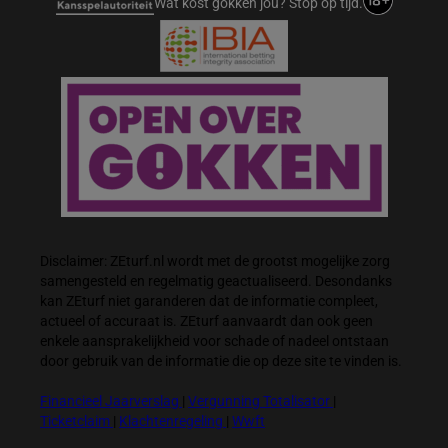
Wat kost gokken jou? Stop op tijd.
Disclaimer: ZEturf.nl wordt met de grootst mogelijke zorg
samengesteld en regelmatig geactualiseerd. Desondanks
kan ZEturf niet garanderen dat de informatie compleet,
actueel of accuraat is. ZEturf aanvaardt dan ook geen
enkele aansprakelijkheid voor schade of nadeel ontstaan
door gebruik van de informatie die op deze site te vinden is.
Financieel Jaarverslag
|
Vergunning Totalisator
|
Ticketclaim
|
Klachtenregeling
|
Wwft