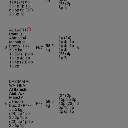
12p (24) 6p
(23) 2p
3p 1p Tp 1p
3p 1p
6p 6p 6p (23)
2p 3p 1p
AL LAITH
Coen B.
-
1p (24)
Ahmed Al
1p 4p 1p
Mehairbi
58.5
1p 4p 1p
Box: 6 -
H/7 -
5
H/7
6
kg
1p 4p
58.5 kg
(23) 4p
1p (24) 1p 4p
1p 2p
1p 1p 4p 1p
1p 4p (23) 4p
1p 2p
BASSAM AL
WATHBA
Al Balushi
Abd. A.
-
(24) 2p
Majed Al
15p 3p 3p
Jahoori
58.5
6
R/7
10p (23)
3
Box: 3 -
R/7 -
kg
5p 1p 2p
58.5 kg
2p 6p 1p
(24) 2p 15p
3p 3p 10p
(23) 5p 1p 2p
2p 6p 1p