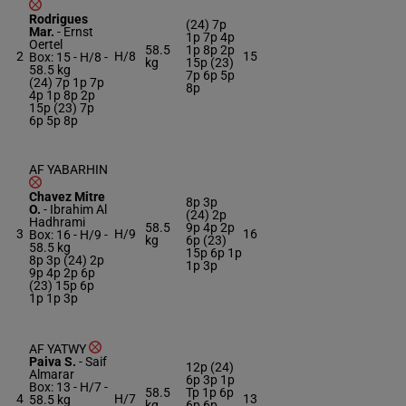
Rodrigues
(24) 7p
Mar.
-
Ernst
1p 7p 4p
Oertel
58.5
1p 8p 2p
2
H/8
15
Box: 15 -
H/8 -
kg
15p (23)
58.5 kg
7p 6p 5p
(24) 7p 1p 7p
8p
4p 1p 8p 2p
15p (23) 7p
6p 5p 8p
AF YABARHIN
Chavez Mitre
8p 3p
O.
-
Ibrahim Al
(24) 2p
Hadhrami
58.5
9p 4p 2p
3
H/9
16
Box: 16 -
H/9 -
kg
6p (23)
58.5 kg
15p 6p 1p
8p 3p (24) 2p
1p 3p
9p 4p 2p 6p
(23) 15p 6p
1p 1p 3p
AF YATWY
Paiva S.
-
Saif
12p (24)
Almarar
6p 3p 1p
Box: 13 -
H/7 -
58.5
Tp 1p 6p
4
H/7
13
58.5 kg
kg
6p 6p