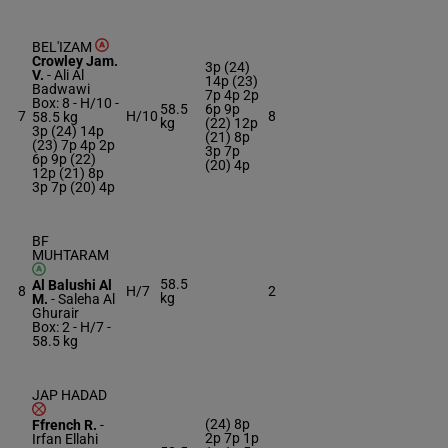
BEL'IZAM
Crowley Jam.
3p (24)
V.
-
Ali Al
14p (23)
Badwawi
7p 4p 2p
Box: 8 -
H/10 -
58.5
6p 9p
7
H/10
8
58.5 kg
kg
(22) 12p
3p (24) 14p
(21) 8p
(23) 7p 4p 2p
3p 7p
6p 9p (22)
(20) 4p
12p (21) 8p
3p 7p (20) 4p
BF
MUHTARAM
58.5
Al Balushi Al
8
H/7
2
kg
M.
-
Saleha Al
Ghurair
Box: 2 -
H/7 -
58.5 kg
JAP HADAD
(24) 8p
Ffrench R.
-
2p 7p 1p
Irfan Ellahi