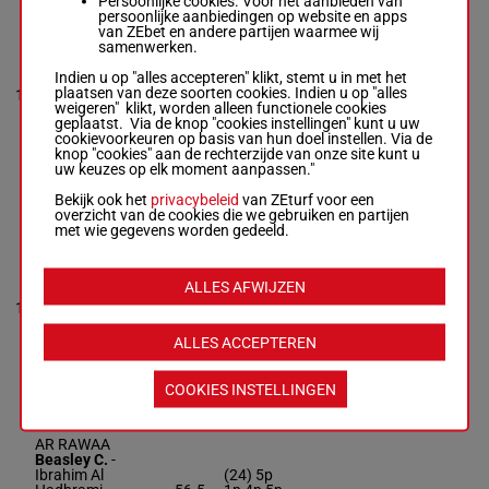
Persoonlijke cookies. Voor het aanbieden van
persoonlijke aanbiedingen op website en apps
RB MONEY
van ZEbet en andere partijen waarmee wij
MAKER
samenwerken.
Mullen R.
-
Hamad Al
11p (24)
Indien u op "alles accepteren" klikt, stemt u in met het
Marar
11p 1p 4p
58.5
plaatsen van deze soorten cookies. Indien u op "alles
12
Box: 9 -
H/7 -
H/7
5p 2p 7p
9
kg
weigeren" klikt, worden alleen functionele cookies
58.5 kg
(23) 3p
geplaatst. Via de knop "cookies instellingen" kunt u uw
11p (24) 11p
6p 1p
cookievoorkeuren op basis van hun doel instellen. Via de
1p 4p 5p 2p
knop "cookies" aan de rechterzijde van onze site kunt u
7p (23) 3p 6p
uw keuzes op elk moment aanpassen."
1p
Bekijk ook het
privacybeleid
van ZEturf voor een
overzicht van de cookies die we gebruiken en partijen
met wie gegevens worden gedeeld.
ALGHABRAA
Tudhope Dan.
8p 11p
-
Musabbeh Al
ALLES AFWIJZEN
(24) 10p
Mheiri
56.5
13
M/6
7p 5p 12p
4
Box: 4 -
M/6 -
kg
9p 11p 8p
56.5 kg
10p 4p 5p
8p 11p (24)
ALLES ACCEPTEREN
10p 7p 5p 12p
9p 11p 8p 10p
4p 5p
COOKIES INSTELLINGEN
AR RAWAA
Beasley C.
-
Ibrahim Al
(24) 5p