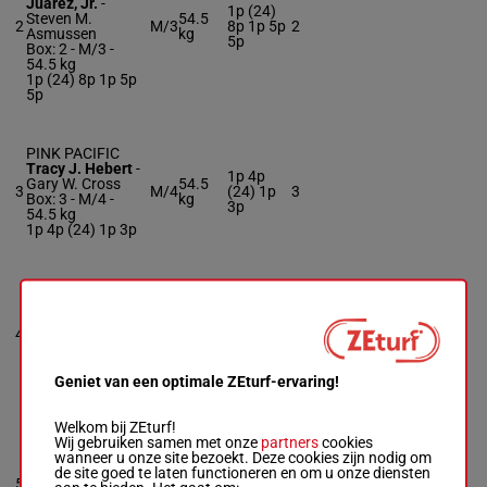
Juarez, Jr.
-
1p (24)
Steven M.
54.5
2
M/3
8p 1p 5p
2
Asmussen
kg
5p
Box: 2 -
M/3 -
54.5 kg
1p (24) 8p 1p 5p
5p
PINK PACIFIC
Tracy J. Hebert
-
1p 4p
Gary W. Cross
54.5
3
M/4
(24) 1p
3
Box: 3 -
M/4 -
kg
3p
54.5 kg
1p 4p (24) 1p 3p
MAYSAM
Juan J.
Hernandez
-
Bob
54.5
4
Baffert
M/3
1p
4
kg
Box: 4 -
M/3 -
54.5 kg
1p
Geniet van een optimale ZEturf-ervaring!
Welkom bij ZEturf!
ENCHANTING
Wij gebruiken samen met onze
partners
cookies
Ramon A.
wanneer u onze site bezoekt. Deze cookies zijn nodig om
Vazquez
-
Steven
de site goed te laten functioneren en om u onze diensten
54.5
1p (24)
5
M. Asmussen
M/3
5