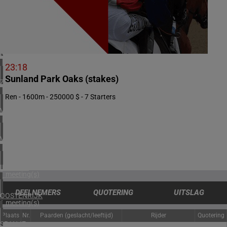
1 meeting(s)
DENEMARKEN
1 meeting(s)
NOORWEGEN
1 meeting(s)
23:18
Sunland Park Oaks (stakes)
ZUID-AFRIKA
1 meeting(s)
Ren - 1600m - 250000 $ - 7 Starters
VERENIGDE ARABISCHE EMIRATEN
1 meeting(s)
VERENIGD KONINKRIJK
2 meeting(s)
IERLAND
1 meeting(s)
DEELNEMERS
QUOTERING
UITSLAG
OOSTENRIJK
1 meeting(s)
Plaats
Nr.
Paarden (geslacht/leeftijd)
Rijder
Quotering
SPANJE