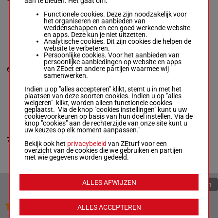
aan te bieden. Het gaat om:
kg
4p
Box: 5 -
M/3 -
54.5 kg
Functionele cookies. Deze zijn noodzakelijk voor
1p (24) 4p
het organiseren en aanbieden van
weddenschappen en een goed werkende website
en apps. Deze kun je niet uitzetten.
Analytische cookies. Dit zijn cookies die helpen de
STREET COLORS
website te verbeteren.
Enrique Portillo
Persoonlijke cookies. Voor het aanbieden van
Gomez
-
Taurino
persoonlijke aanbiedingen op website en apps
8p 3p
Gutierrez
54.5
van ZEbet en andere partijen waarmee wij
6
M/4
(24) 9p
6
Box: 6 -
M/4 -
kg
samenwerken.
4p 8p
54.5 kg
8p 3p (24) 9p 4p
Indien u op "alles accepteren" klikt, stemt u in met het
8p
plaatsen van deze soorten cookies. Indien u op "alles
weigeren" klikt, worden alleen functionele cookies
geplaatst. Via de knop "cookies instellingen" kunt u uw
cookievoorkeuren op basis van hun doel instellen. Via de
STUBBY
knop "cookies" aan de rechterzijde van onze site kunt u
Elvin Gonzalez
-
uw keuzes op elk moment aanpassen."
Dick Cappellucci
4p 7p
54.5
7
Box: 7 -
M/3 -
M/3
(24) 2p
7
kg
Bekijk ook het
privacybeleid
van ZEturf voor een
54.5 kg
3p 7p
overzicht van de cookies die we gebruiken en partijen
4p 7p (24) 2p 3p
met wie gegevens worden gedeeld.
7p
ALLES AFWIJZEN
Quoteringen verversen
Jouw favoriete paarden
ALLES ACCEPTEREN