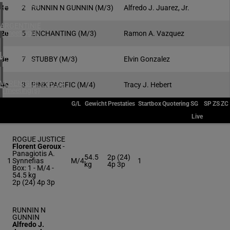
1 meeting(s)
1e
2
RUNNIN N GUNNIN
(M/3)
Alfredo J. Juarez, Jr.
ARGENTINIË
1 meeting(s)
2e
5
ENCHANTING
(M/3)
Ramon A. Vazquez
URUGUAY
3e
7
STUBBY
(M/3)
Elvin Gonzalez
1 meeting(s)
VERENIGDE STATEN
4e
3
PINK PACIFIC
(M/4)
Tracy J. Hebert
4 meeting(s)
G/L
Gewicht
Prestaties
Startbox
Quotering
SG
SP
ZS
ZC
Live
ROGUE JUSTICE
Florent Geroux
-
Panagiotis A.
54.5
2p (24)
1
Synnefias
M/4
1
kg
4p 3p
Box: 1 -
M/4 -
54.5 kg
2p (24) 4p 3p
RUNNIN N
GUNNIN
Alfredo J.