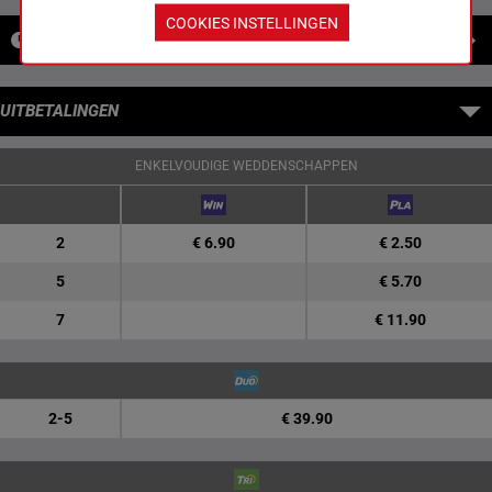
COOKIES INSTELLINGEN
NIEUWS
UITBETALINGEN
ENKELVOUDIGE WEDDENSCHAPPEN
2
€ 6.90
€ 2.50
5
€ 5.70
7
€ 11.90
2-5
€ 39.90