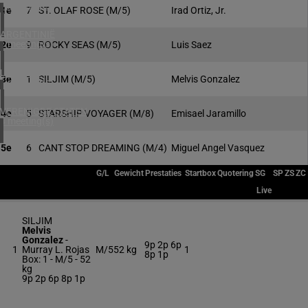
1 meeting(s)
1e
7
ST. OLAF ROSE
(M/5)
Irad Ortiz, Jr.
ARGENTINIË
1 meeting(s)
2e
9
ROCKY SEAS
(M/5)
Luis Saez
URUGUAY
3e
1
SILJIM
(M/5)
Melvis Gonzalez
1 meeting(s)
VERENIGDE STATEN
4e
5
STARSHIP VOYAGER
(M/8)
Emisael Jaramillo
4 meeting(s)
5e
6
CANT STOP DREAMING
(M/4)
Miguel Angel Vasquez
G/L
Gewicht
Prestaties
Startbox
Quotering
SG
SP
ZS
ZC
Live
SILJIM
Melvis
Gonzalez
-
9p 2p 6p
1
Murray L. Rojas
M/5
52 kg
1
8p 1p
Box: 1 -
M/5 -
52
kg
9p 2p 6p 8p 1p