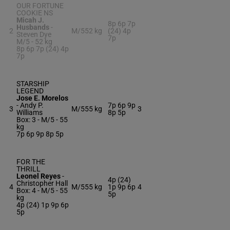
OUR FORTUNE
COOKIE NS
Micah J.
8p 6p 7p
Husbands
-
2
M/5
52 kg
(24) 4p
Steven Dye
7p
M/5 -
52 kg
8p 6p 7p (24) 4p
7p
STARSHIP
LEGEND
Jose E. Morelos
-
Andy P.
7p 6p 9p
3
M/5
55 kg
3
Williams
8p 5p
Box: 3 -
M/5 -
55
kg
7p 6p 9p 8p 5p
FOR THE
THRILL
Leonel Reyes
-
4p (24)
Christopher Hall
4
M/5
55 kg
1p 9p 6p
4
Box: 4 -
M/5 -
55
5p
kg
4p (24) 1p 9p 6p
5p