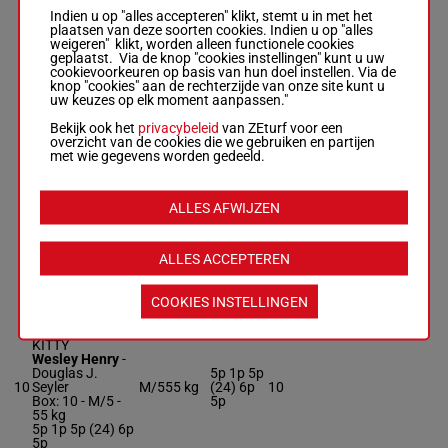
Indien u op "alles accepteren" klikt, stemt u in met het
plaatsen van deze soorten cookies. Indien u op "alles
AVE FENIX
weigeren" klikt, worden alleen functionele cookies
Luca Panici
-
geplaatst. Via de knop "cookies instellingen" kunt u uw
Amparo E.
cookievoorkeuren op basis van hun doel instellen. Via de
4p 5p
Lizardi
knop "cookies" aan de rechterzijde van onze site kunt u
8
M/7
55 kg
(24) 9p
8
Box: 8 -
M/7 -
55
uw keuzes op elk moment aanpassen."
8p 7p
kg
4p 5p (24) 9p 8p
Bekijk ook het
privacybeleid
van ZEturf voor een
7p
overzicht van de cookies die we gebruiken en partijen
met wie gegevens worden gedeeld.
ROCKY SEAS
Luis Saez
-
ALLES AFWIJZEN
Douglas Nunn
2p 2p
9
Box: 9 -
M/5 -
55
M/5
55 kg
(24) 2p
9
kg
1p 4p
ALLES ACCEPTEREN
2p 2p (24) 2p 1p
4p
COOKIES INSTELLINGEN
FASHIONABLE
KITTY
Wesley Henry
-
Douglas J.
5p 1p 5p
10
Seyler
M/5
55 kg
(24) 6p
10
Box: 10 -
M/5 -
5p
55 kg
5p 1p 5p (24) 6p
5p