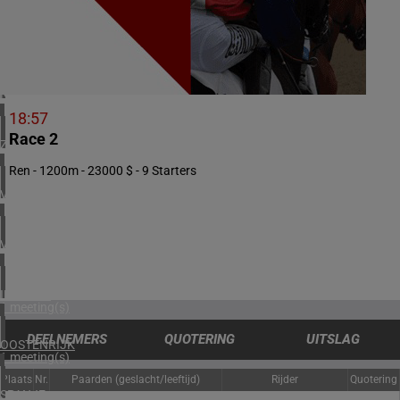
1 meeting(s)
DENEMARKEN
1 meeting(s)
NOORWEGEN
1 meeting(s)
18:57
Race 2
ZUID-AFRIKA
1 meeting(s)
Ren - 1200m - 23000 $ - 9 Starters
VERENIGDE ARABISCHE EMIRATEN
1 meeting(s)
VERENIGD KONINKRIJK
2 meeting(s)
IERLAND
1 meeting(s)
DEELNEMERS
QUOTERING
UITSLAG
OOSTENRIJK
1 meeting(s)
Plaats
Nr.
Paarden (geslacht/leeftijd)
Rijder
Quotering
SPANJE