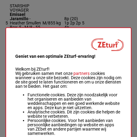
STARSHIP
VOYAGER
Emisael
Jaramillo
-
8p (20)
5
Heather Smullen
M/8
55 kg
1p 2p 2p
5
Box: 5 -
M/8 -
55
4p
kg
8p (20) 1p 2p 2p
4p
Geniet van een optimale ZEturf-ervaring!
CANT STOP
DREAMING
Miguel Angel
Welkom bij ZEturf!
Vasquez
-
Kevin
7p (24)
Wij gebruiken samen met onze
partners
cookies
6
McKathan
M/4
55 kg
8p 3p 5p
6
wanneer u onze site bezoekt. Deze cookies zijn nodig om
Box: 6 -
M/4 -
55
4p
de site goed te laten functioneren en om u onze diensten
kg
aan te bieden. Het gaat om:
7p (24) 8p 3p 5p
4p
Functionele cookies. Deze zijn noodzakelijk voor
het organiseren en aanbieden van
weddenschappen en een goed werkende website
ST. OLAF ROSE
en apps. Deze kun je niet uitzetten.
Irad Ortiz, Jr.
-
Analytische cookies. Dit zijn cookies die helpen de
Frank J.
website te verbeteren.
7
Regalbuto
M/5
55 kg
1p 5p 9p
7
Persoonlijke cookies. Voor het aanbieden van
Box: 7 -
M/5 -
55
persoonlijke aanbiedingen op website en apps
kg
van ZEbet en andere partijen waarmee wij
1p 5p 9p
samenwerken.