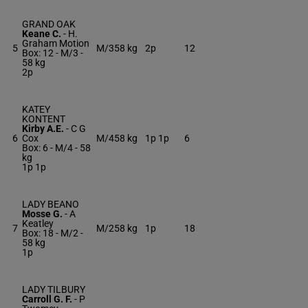
GRAND OAK
Keane C.
-
H.
Graham Motion
5
M/3
58 kg
2p
12
Box: 12 -
M/3 -
58 kg
2p
KATEY
KONTENT
Kirby A.E.
-
C G
6
Cox
M/4
58 kg
1p 1p
6
Box: 6 -
M/4 -
58
kg
1p 1p
LADY BEANO
Mosse G.
-
A
Keatley
7
M/2
58 kg
1p
18
Box: 18 -
M/2 -
58 kg
1p
LADY TILBURY
Carroll G. F.
-
P