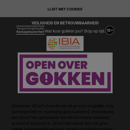
LIJST MET COOKIES
VEILIGHEID EN BETROUWBAARHEID
Wat kost gokken jou? Stop op tijd.
Disclaimer: ZEturf.nl wordt met de grootst mogelijke zorg
samengesteld en regelmatig geactualiseerd. Desondanks
kan ZEturf niet garanderen dat de informatie compleet,
actueel of accuraat is. ZEturf aanvaardt dan ook geen
enkele aansprakelijkheid voor schade of nadeel ontstaan