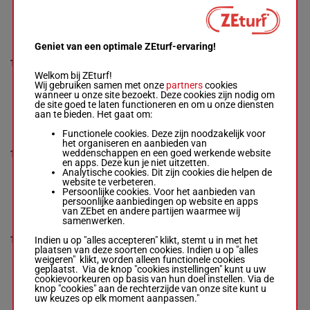
MARIA
BRANWELL
Geniet van een optimale ZEturf-ervaring!
Shoemark K.
-
J
12
P O'brien
M/3
58 kg
1p 1p
16
Box: 16 -
M/3 -
Welkom bij ZEturf!
58 kg
Wij gebruiken samen met onze
partners
cookies
1p 1p
wanneer u onze site bezoekt. Deze cookies zijn nodig om
de site goed te laten functioneren en om u onze diensten
aan te bieden. Het gaat om:
MAYLANDSEA
Functionele cookies. Deze zijn noodzakelijk voor
Egan Dav.
-
Bell
het organiseren en aanbieden van
Mlw.
weddenschappen en een goed werkende website
13
M/2
58 kg
1p
7
Box: 7 -
M/2 -
58
en apps. Deze kun je niet uitzetten.
kg
Analytische cookies. Dit zijn cookies die helpen de
1p
website te verbeteren.
Persoonlijke cookies. Voor het aanbieden van
persoonlijke aanbiedingen op website en apps
van ZEbet en andere partijen waarmee wij
MIAMI GIRL
samenwerken.
Ryan R.
-
Jorge
Delgado
14
Indien u op "alles accepteren" klikt, stemt u in met het
M/3
58 kg
8p 1p
11
Box: 11 -
M/3 -
plaatsen van deze soorten cookies. Indien u op "alles
58 kg
weigeren" klikt, worden alleen functionele cookies
8p 1p
geplaatst. Via de knop "cookies instellingen" kunt u uw
cookievoorkeuren op basis van hun doel instellen. Via de
knop "cookies" aan de rechterzijde van onze site kunt u
uw keuzes op elk moment aanpassen."
OLIVIA