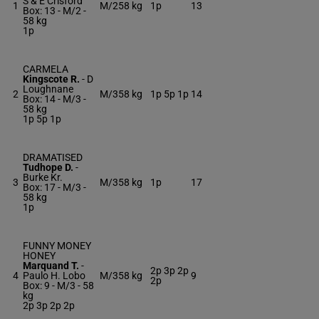
S & E Crisford
1
M/2
58 kg
1p
13
Box: 13 -
M/2 -
58 kg
1p
CARMELA
Kingscote R.
-
D
Loughnane
2
M/3
58 kg
1p 5p 1p
14
Box: 14 -
M/3 -
58 kg
1p 5p 1p
DRAMATISED
Tudhope D.
-
Burke Kr.
3
M/3
58 kg
1p
17
Box: 17 -
M/3 -
58 kg
1p
FUNNY MONEY
HONEY
Marquand T.
-
2p 3p 2p
4
Paulo H. Lobo
M/3
58 kg
9
2p
Box: 9 -
M/3 -
58
kg
2p 3p 2p 2p