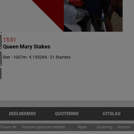
2 meeting(s)
ZUID-AFRIKA
1 meeting(s)
IERLAND
1 meeting(s)
15:31
Queen Mary Stakes
SPANJE
1 meeting(s)
Ren - 1007m - € 135294 - 21 Starters
VERENIGDE STATEN
4 meeting(s)
DEELNEMERS
QUOTERING
UITSLAG
Plaats
Nr.
Paarden (geslacht/leeftijd)
Rijder
Quotering
Afstand