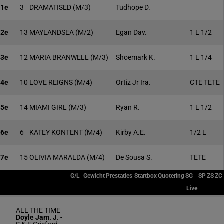
1e
3
DRAMATISED
(M/3)
Tudhope D.
2e
13
MAYLANDSEA
(M/2)
Egan Dav.
1 L 1/2
3e
12
MARIA BRANWELL
(M/3)
Shoemark K.
1 L 1/4
4e
10
LOVE REIGNS
(M/4)
Ortiz Jr Ira.
CTE TETE
5e
14
MIAMI GIRL
(M/3)
Ryan R.
1 L 1/2
6e
6
KATEY KONTENT
(M/4)
Kirby A.E.
1/2 L
7e
15
OLIVIA MARALDA
(M/4)
De Sousa S.
TETE
G/L
Gewicht
Prestaties
Startbox
Quotering
SG
SP
ZS
ZC
Live
ALL THE TIME
Doyle Jam. J.
-