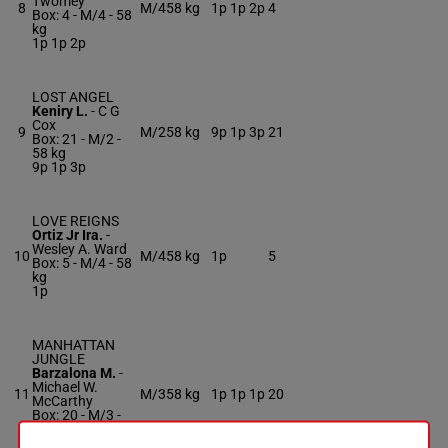
Twomey
8
M/4
58 kg
1p 1p 2p
4
Box: 4 -
M/4 -
58
kg
1p 1p 2p
LOST ANGEL
Keniry L.
-
C G
Cox
9
M/2
58 kg
9p 1p 3p
21
Box: 21 -
M/2 -
58 kg
9p 1p 3p
LOVE REIGNS
Ortiz Jr Ira.
-
Wesley A. Ward
10
M/4
58 kg
1p
5
Box: 5 -
M/4 -
58
kg
1p
MANHATTAN
JUNGLE
Barzalona M.
-
Michael W.
11
M/3
58 kg
1p 1p 1p
20
McCarthy
Box: 20 -
M/3 -
58 kg
1p 1p 1p