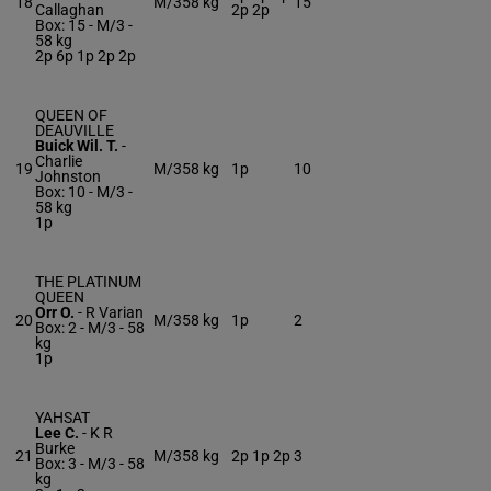
18
M/3
58 kg
15
Callaghan
2p 2p
Box: 15 -
M/3 -
58 kg
2p 6p 1p 2p 2p
QUEEN OF
DEAUVILLE
Buick Wil. T.
-
Charlie
19
M/3
58 kg
1p
10
Johnston
Box: 10 -
M/3 -
58 kg
1p
THE PLATINUM
QUEEN
Orr O.
-
R Varian
20
M/3
58 kg
1p
2
Box: 2 -
M/3 -
58
kg
1p
YAHSAT
Lee C.
-
K R
Burke
21
M/3
58 kg
2p 1p 2p
3
Box: 3 -
M/3 -
58
kg