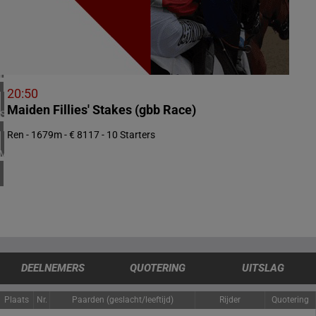
2 meeting(s)
ZUID-AFRIKA
1 meeting(s)
IERLAND
1 meeting(s)
20:50
Maiden Fillies' Stakes (gbb Race)
SPANJE
1 meeting(s)
Ren - 1679m - € 8117 - 10 Starters
VERENIGDE STATEN
4 meeting(s)
DEELNEMERS
QUOTERING
UITSLAG
Plaats
Nr.
Paarden (geslacht/leeftijd)
Rijder
Quotering