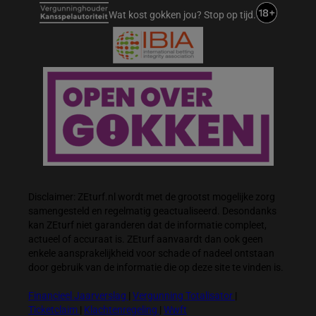
Wat kost gokken jou? Stop op tijd.
Disclaimer: ZEturf.nl wordt met de grootst mogelijke zorg
samengesteld en regelmatig geactualiseerd. Desondanks
kan ZEturf niet garanderen dat de informatie compleet,
actueel of accuraat is. ZEturf aanvaardt dan ook geen
enkele aansprakelijkheid voor schade of nadeel ontstaan
door gebruik van de informatie die op deze site te vinden is.
Financieel Jaarverslag
|
Vergunning Totalisator
|
Ticketclaim
|
Klachtenregeling
|
Wwft