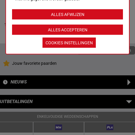
WENDELL'S LASS
ALLES AFWIJZEN
Keenan D.
-
T
Gibney
55.5
11
M/6
9p 4p
5
Box: 5 -
M/6 -
55.5
kg
ALLES ACCEPTEREN
kg
9p 4p
COOKIES INSTELLINGEN
Quoteringen verversen
Jouw favoriete paarden
NIEUWS
UITBETALINGEN
ENKELVOUDIGE WEDDENSCHAPPEN