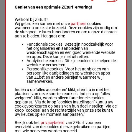
kg
Geniet van een optimale ZEturf-ervaring!
SUNSTONE
Welkom bij ZEturf!
Mcdonald P.
-
Sir
55.5
Wij gebruiken samen met onze
partners
cookies
7
Michael Stoute
M/3
7
kg
wanneer u onze site bezoekt. Deze cookies zijn nodig om
Box: 7 -
M/3 -
55.5
de site goed te laten functioneren en om u onze diensten
kg
aan te bieden. Het gaat om:
Functionele cookies. Deze zijn noodzakelijk voor
het organiseren en aanbieden van
THUNDERSHOWER
weddenschappen en een goed werkende website
Havlin Rob.
-
J & T
en apps. Deze kun je niet uitzetten.
Gosden
55.5
8
M/3
5p
11
Analytische cookies. Dit zijn cookies die helpen de
Box: 11 -
M/3 -
55.5
kg
website te verbeteren.
kg
Persoonlijke cookies. Voor het aanbieden van
5p
persoonlijke aanbiedingen op website en apps
van ZEbet en andere partijen waarmee wij
samenwerken.
VALLEY MIST
Cherchi Ste.
Indien u op "alles accepteren" klikt, stemt u in met het
-
9
Saeed Bin Suroor
plaatsen van deze soorten cookies. Indien u op "alles
M/3
54 kg
6p
1
Box: 1 -
weigeren" klikt, worden alleen functionele cookies
M/3 -
54 kg
6p
geplaatst. Via de knop "cookies instellingen" kunt u uw
cookievoorkeuren op basis van hun doel instellen. Via de
knop "cookies" aan de rechterzijde van onze site kunt u
uw keuzes op elk moment aanpassen."
VIEGO NS
O'neill K.
-
I
55.5
Bekijk ook het
privacybeleid
van ZEturf voor een
10
M/3
Furtado
kg
overzicht van de cookies die we gebruiken en partijen
M/3 -
55.5 kg
met wie gegevens worden gedeeld.