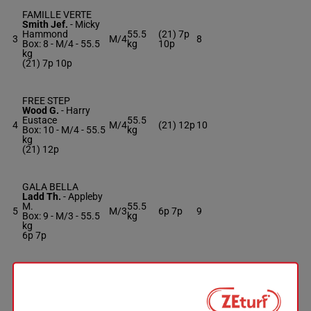
FAMILLE VERTE
Smith Jef.
-
Micky
Hammond
55.5
(21) 7p
3
M/4
8
Box: 8 -
M/4 -
55.5
kg
10p
kg
(21) 7p 10p
FREE STEP
Wood G.
-
Harry
Eustace
55.5
4
M/4
(21) 12p
10
Box: 10 -
M/4 -
55.5
kg
kg
(21) 12p
GALA BELLA
Ladd Th.
-
Appleby
M.
55.5
5
M/3
6p 7p
9
Box: 9 -
M/3 -
55.5
kg
kg
6p 7p
KHAMSIN LADY
Hanagan P.
-
L
55.5
6
Wadham
M/3
6
kg
Box: 6 -
M/3 -
55.5