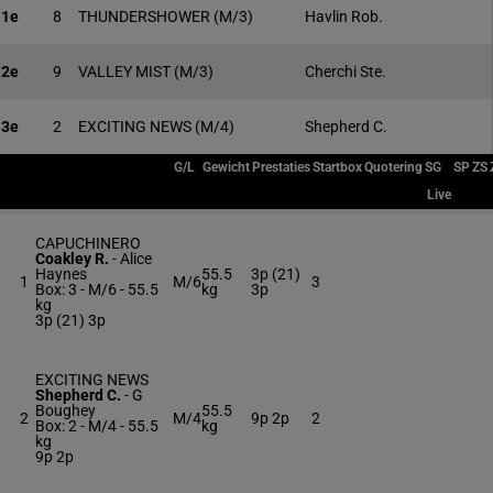
1e
8
THUNDERSHOWER
(M/3)
Havlin Rob.
2e
9
VALLEY MIST
(M/3)
Cherchi Ste.
3e
2
EXCITING NEWS
(M/4)
Shepherd C.
G/L
Gewicht
Prestaties
Startbox
Quotering
SG
SP
ZS
Live
CAPUCHINERO
Coakley R.
-
Alice
Haynes
55.5
3p (21)
1
M/6
3
Box: 3 -
M/6 -
55.5
kg
3p
kg
3p (21) 3p
EXCITING NEWS
Shepherd C.
-
G
Boughey
55.5
2
M/4
9p 2p
2
Box: 2 -
M/4 -
55.5
kg
kg
9p 2p