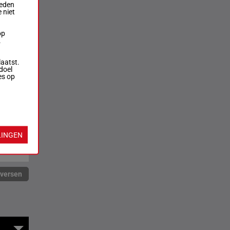
ieden
 niet
op
.
laatst.
doel
es op
LINGEN
rversen