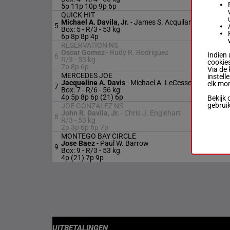
5p 11p 10p 9p 6p
QUICK HIT
Michael A. Davila, Jr.
-
James S. Acquilano
5
Box: 5 -
R/3 -
53 kg
6p 8p 8p 4p
RESERVATION NS
Oscar Gomez
-
Rudy R. Rodriguez
Indien 
6
R/3 -
53 kg
cookies
7p 8p 6p
Via de 
MERCEDES JOE
instell
Jacqueline A. Davis
-
Michael A. LeCesse
elk mo
7
Box: 7 -
R/6 -
56 kg
4p 5p 8p 6p (21) 6p
Bekijk 
gebrui
JOE GONZALEZ NS
John R. Davila, Jr.
-
Chris J. Englehart
8
R/3 -
53 kg
2p 3p 6p 6p 7p
MONTEGO BAY CIRCLE
Jose Baez
-
Paul W. Barrow
9
Box: 9 -
R/3 -
53 kg
4p (21) 7p 9p
UITBETALINGEN