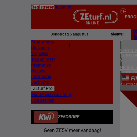
Inloggen
Registreren
PROG
Donderdag 6 augustus
Nieuws:
Programma
Z
|
Uitslagen
L
VERENIG
V-spellen
5 meetin
Tips en meer
Promoties
NEDERL
Nieuws
1 meetin
Informatie
FI
Jackpots
AUSTRAL
ZEturf Pro
2 meetin
8
Klantenservice / hulp
Live beelden
FRANKR
15/06/
4 meetin
ZE5ORDRE
ZWEDEN
2 meetin
Geen ZE5V meer vandaag!
ZUID-AF