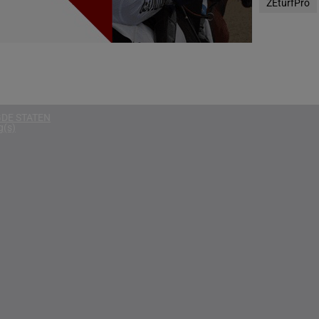
ZEturfPro
g(s)
D
g(s)
g(s)
DE STATEN
g(s)