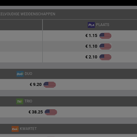
KELVOUDIGE WEDDENSCHAPPEN
PLAATS
€ 1.15
€ 1.10
€ 2.10
DUO
€ 9.20
TRIO
€ 38.25
KWARTET