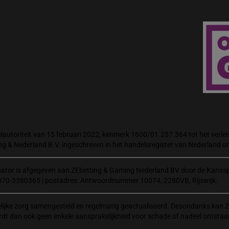
autoriteit van 15 februari 2022, kenmerk 1600/01.257.364 tot het verlene
ng & Nederland B.V. ingeschreven in het handelsregister van Nederland
isator is afgegeven aan ZEbetting & Gaming Nederland BV door de Kanssp
070-3380365 | postadres: Antwoordnummer 10074, 2280VB, Rijswijk.
elijke zorg samengesteld en regelmatig geactualiseerd. Desondanks kan Z
rdt dan ook geen enkele aansprakelijkheid voor schade of nadeel ontstaa