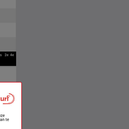
ts
2e
4e
eze
aan te