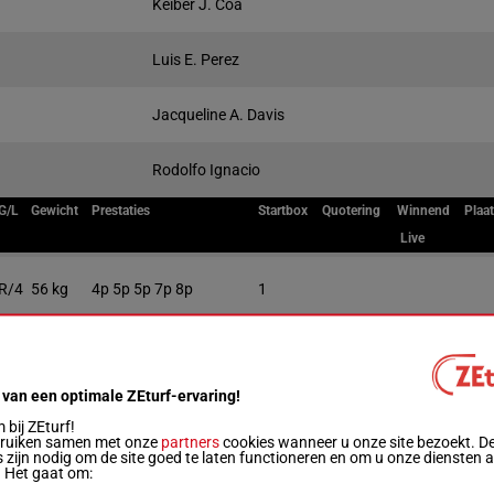
Keiber J. Coa
Luis E. Perez
Jacqueline A. Davis
Rodolfo Ignacio
G/L
Gewicht
Prestaties
Startbox
Quotering
Winnend
Plaa
Live
R/4
56 kg
4p 5p 5p 7p 8p
1
R/5
56 kg
7p 4p 6p 5p 3p
2
 van een optimale ZEturf-ervaring!
R/3
53 kg
3p 11p 7p 3p 5p
3
bij ZEturf!
bruiken samen met onze
partners
cookies wanneer u onze site bezoekt. D
 zijn nodig om de site goed te laten functioneren en om u onze diensten 
. Het gaat om:
R/4
56 kg
5p 11p 10p 9p 6p
4