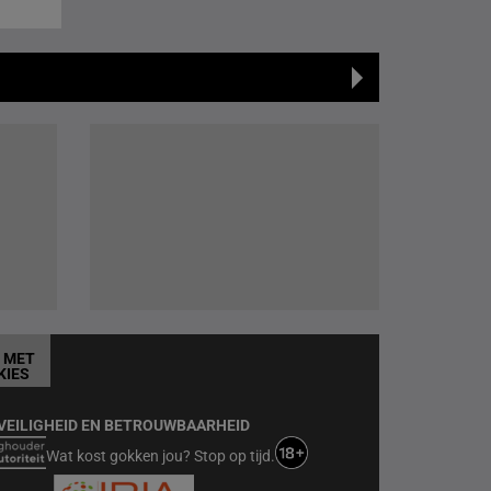
T MET
KIES
VEILIGHEID EN BETROUWBAARHEID
Wat kost gokken jou? Stop op tijd.