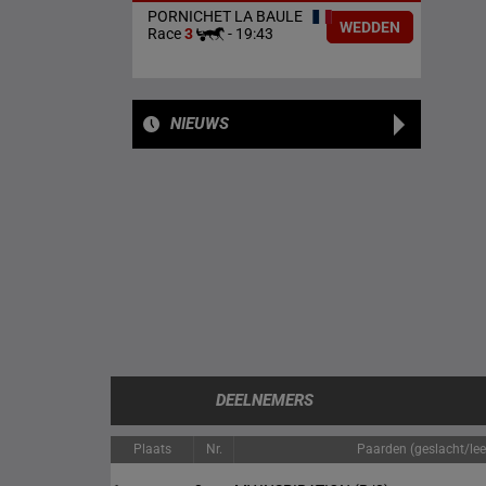
PORNICHET LA BAULE
WEDDEN
Race
3
-
19:43
NIEUWS
DEELNEMERS
Plaats
Nr.
Paarden (geslacht/leef