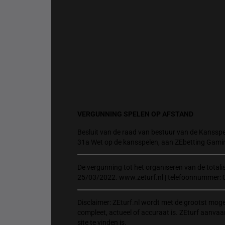
VERGUNNING SPELEN OP AFSTAND
Besluit van de raad van bestuur van de Kansspel
31a Wet op de kansspelen, aan ZEbetting Gami
De vergunning tot het organiseren van de total
25/03/2022. www.zeturf.nl | telefoonnummer: 
Disclaimer: ZEturf.nl wordt met de grootst mog
compleet, actueel of accuraat is. ZEturf aanvaa
site te vinden is.