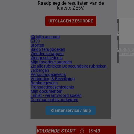
Raadpleeg de resultaten van de
1 meetin
laatste ZE5V.
IERLAN
1 meetin
UITSLAGEN ZE5ORDRE
SPANJE
Mijn account
1 meetin
Storten
Saldo terugboeken
VERENIG
Weddenschappen
4 meetin
Wedgeschiedenis
Mijn favoriete paarden
Zie alle rubrieken
De secundaire rubrieken
verbergen
Persoonsgegevens
Verbinding & Beveiliging
Bankgegevens
Transactiegeschiedenis
Mijn documenten
Limiet - verantwoord spelen
Communicatievoorkeuren
Klantenservice / hulp
VOLGENDE START
19:43