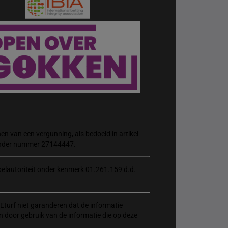
n van een vergunning, als bedoeld in artikel
 onder nummer 27144447.
elautoriteit onder kenmerk 01.261.159 d.d.
Eturf niet garanderen dat de informatie
n door gebruik van de informatie die op deze