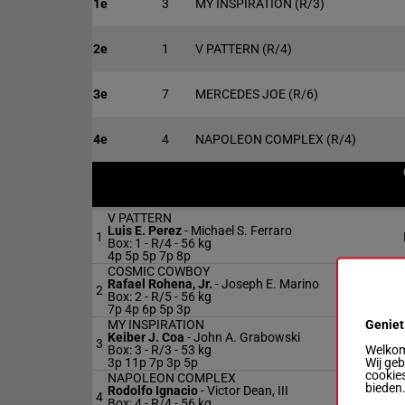
1e
3
MY INSPIRATION
(R/3)
2e
1
V PATTERN
(R/4)
3e
7
MERCEDES JOE
(R/6)
4e
4
NAPOLEON COMPLEX
(R/4)
V PATTERN
Luis E. Perez
-
Michael S. Ferraro
1
Box: 1 -
R/4 -
56 kg
4p 5p 5p 7p 8p
COSMIC COWBOY
Rafael Rohena, Jr.
-
Joseph E. Marino
2
Box: 2 -
R/5 -
56 kg
7p 4p 6p 5p 3p
Geniet
MY INSPIRATION
Keiber J. Coa
-
John A. Grabowski
3
Welkom 
Box: 3 -
R/3 -
53 kg
Wij ge
3p 11p 7p 3p 5p
cookies
NAPOLEON COMPLEX
bieden
Rodolfo Ignacio
-
Victor Dean, III
4
Box: 4 -
R/4 -
56 kg