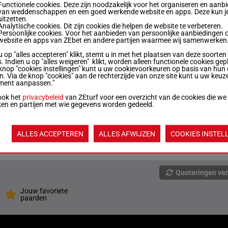
Functionele cookies. Deze zijn noodzakelijk voor het organiseren en aanb
van weddenschappen en een goed werkende website en apps. Deze kun je
uitzetten.
R/3
53 kg
6p 8p 8p 4p
5
Analytische cookies. Dit zijn cookies die helpen de website te verbeteren.
Persoonlijke cookies. Voor het aanbieden van persoonlijke aanbiedingen 
website en apps van ZEbet en andere partijen waarmee wij samenwerken
u op "alles accepteren" klikt, stemt u in met het plaatsen van deze soorten
R/3
53 kg
7p 8p 6p
. Indien u op "alles weigeren" klikt, worden alleen functionele cookies gep
knop "cookies instellingen" kunt u uw cookievoorkeuren op basis van hun 
en. Via de knop "cookies" aan de rechterzijde van onze site kunt u uw keuz
ment aanpassen."
R/6
56 kg
4p 5p 8p 6p (21) 6p
7
ook het
privacybeleid
van ZEturf voor een overzicht van de cookies die we
ken en partijen met wie gegevens worden gedeeld.
R/3
53 kg
2p 3p 6p 6p 7p
ALLES ACCEPTEREN
ALLES AFWIJZEN
COOKIES INSTEL
R/3
53 kg
4p (21) 7p 9p
9
Quoteringen ve
Jouw favoriete
paarden