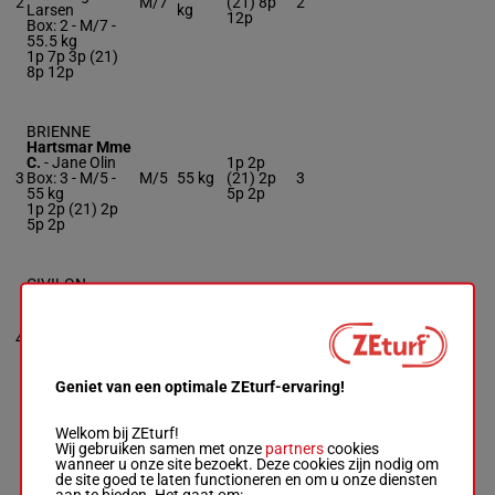
2
M/7
(21) 8p
2
Larsen
kg
12p
Box: 2 -
M/7 -
55.5 kg
1p 7p 3p (21)
8p 12p
BRIENNE
Hartsmar Mme
C.
-
Jane Olin
1p 2p
3
Box: 3 -
M/5 -
M/5
55 kg
(21) 2p
3
55 kg
5p 2p
1p 2p (21) 2p
5p 2p
CIVILON
Lopez C.
-
Francisco
4p 5p
Castro
64.5
4
R/7
(21) 1p
4
Box: 4 -
R/7 -
kg
3p 8p
64.5 kg
4p 5p (21) 1p
Geniet van een optimale ZEturf-ervaring!
3p 8p
Welkom bij ZEturf!
Wij gebruiken samen met onze
partners
cookies
MR NAUGHTY
wanneer u onze site bezoekt. Deze cookies zijn nodig om
BOY
de site goed te laten functioneren en om u onze diensten
Johansen Jac.
aan te bieden. Het gaat om: