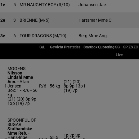
1e
5
MR NAUGHTY BOY
(R/10)
Johansen Jac.
2e
3
BRIENNE
(M/5)
Hartsmar Mme C.
3e
6
FOUR DRAGONS
(M/10)
Berg Mme Ang.
G/L
Gewicht
Prestaties
Startbox
Quotering
SG
SP
ZS
ZC
Live
MOGENS
Nilsson
Lindahl Mme
Ann.
-
Allan
(21) (20)
1
Jensen
R/6
56 kg
8p 9p 13p
1
Box: 1 -
R/6 -
56
(19) 7p
kg
(21) (20) 8p 9p
13p (19) 7p
SPOONFUL OF
SUGAR
Stalhandske
Mme Reb.
-
1p 7p 3p
Hans-Inge
55.5