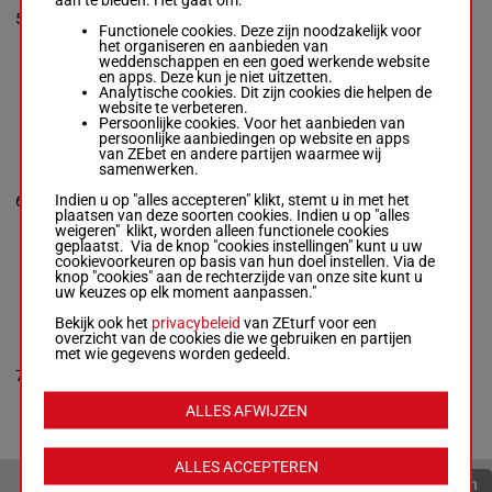
-
Karin
4p 1p 2p
5
Tedesund
R/10
60 kg
(21) 1p
5
Functionele cookies. Deze zijn noodzakelijk voor
Box: 5 -
R/10 -
3p
het organiseren en aanbieden van
60 kg
weddenschappen en een goed werkende website
4p 1p 2p (21)
en apps. Deze kun je niet uitzetten.
1p 3p
Analytische cookies. Dit zijn cookies die helpen de
website te verbeteren.
Persoonlijke cookies. Voor het aanbieden van
persoonlijke aanbiedingen op website en apps
FOUR
van ZEbet en andere partijen waarmee wij
DRAGONS
samenwerken.
Berg Mme Ang.
-
Charlotte
6p 4p
Indien u op "alles accepteren" klikt, stemt u in met het
6
Sjögren
M/10
60 kg
(21) 2p
6
plaatsen van deze soorten cookies. Indien u op "alles
Box: 6 -
M/10 -
1p 3p
weigeren" klikt, worden alleen functionele cookies
60 kg
geplaatst. Via de knop "cookies instellingen" kunt u uw
6p 4p (21) 2p
cookievoorkeuren op basis van hun doel instellen. Via de
1p 3p
knop "cookies" aan de rechterzijde van onze site kunt u
uw keuzes op elk moment aanpassen."
BREAKFAST IN
Bekijk ook het
privacybeleid
van ZEturf voor een
BED
overzicht van de cookies die we gebruiken en partijen
Wilson O.
met wie gegevens worden gedeeld.
-
Francisco
62.5
3p 2p
7
M/3
7
Castro
kg
(21) Qp
Box: 7 -
M/3 -
ALLES AFWIJZEN
62.5 kg
3p 2p (21) Qp
ALLES ACCEPTEREN
Quoteringen verversen