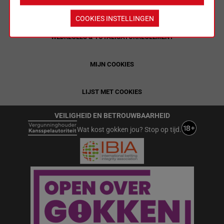
ALGEMENE VOORWAARDEN
COOKIES INSTELLINGEN
WEDREGELS & TOTALISATORREGLEMENT
MIJN COOKIES
LIJST MET COOKIES
VEILIGHEID EN BETROUWBAARHEID
Wat kost gokken jou? Stop op tijd.