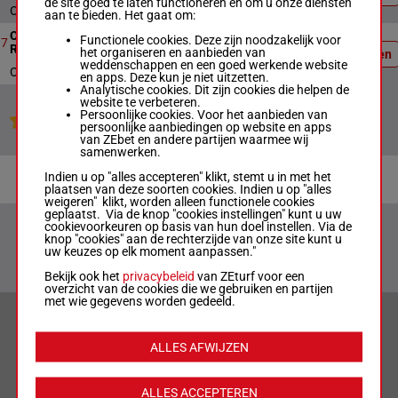
de site goed te laten functioneren en om u onze diensten
Officiële uitslag : 2 - 3 - 1
aan te bieden. Het gaat om:
Officiële
Open Nh Flat Race (gbb
Functionele cookies. Deze zijn noodzakelijk voor
7
3395m
18:05
uitslag:
7
Race)
het organiseren en aanbieden van
Uitslagen
3 - 1 - 7
weddenschappen en een goed werkende website
Officiële uitslag : 3 - 1 - 7
en apps. Deze kun je niet uitzetten.
Analytische cookies. Dit zijn cookies die helpen de
website te verbeteren.
Persoonlijke cookies. Voor het aanbieden van
Jouw favoriete paarden
persoonlijke aanbiedingen op website en apps
van ZEbet en andere partijen waarmee wij
samenwerken.
Indien u op "alles accepteren" klikt, stemt u in met het
plaatsen van deze soorten cookies. Indien u op "alles
weigeren" klikt, worden alleen functionele cookies
geplaatst. Via de knop "cookies instellingen" kunt u uw
cookievoorkeuren op basis van hun doel instellen. Via de
knop "cookies" aan de rechterzijde van onze site kunt u
uw keuzes op elk moment aanpassen."
Bekijk ook het
privacybeleid
van ZEturf voor een
overzicht van de cookies die we gebruiken en partijen
met wie gegevens worden gedeeld.
VERANTWOORD WEDDEN & PRIVACYVERKLARING
ALLES AFWIJZEN
LIMIETEN & SESSIEDETAILS
ALLES ACCEPTEREN