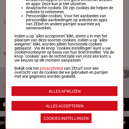
en apps. Deze kun je niet uitzetten.
Analytische cookies. Dit zijn cookies die helpen de
website te verbeteren.
GONE AWAY
Persoonlijke cookies. Voor het aanbieden van
MADAM
persoonlijke aanbiedingen op website en apps
Quinlan Jac.
-
N B
7
M/8
70 kg
8p (23) 4p 1p
van ZEbet en andere partijen waarmee wij
King
samenwerken.
M/8 -
70 kg
8p (23) 4p 1p
Indien u op "alles accepteren" klikt, stemt u in met het
plaatsen van deze soorten cookies. Indien u op "alles
weigeren" klikt, worden alleen functionele cookies
SHE'S MY SHADOW
geplaatst. Via de knop "cookies instellingen" kunt u uw
Harrison L.
-
R L
cookievoorkeuren op basis van hun doel instellen. Via de
8
M/6
70 kg
Llewellyn
knop "cookies" aan de rechterzijde van onze site kunt u
M/6 -
70 kg
uw keuzes op elk moment aanpassen."
Bekijk ook het
privacybeleid
van ZEturf voor een
overzicht van de cookies die we gebruiken en partijen
Quoteringen verversen
met wie gegevens worden gedeeld.
Jouw favoriete paarden
ALLES AFWIJZEN
NIEUWS
ALLES ACCEPTEREN
COOKIES INSTELLINGEN
UITBETALINGEN