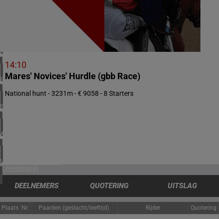
5 meeting(s)
ZWEDEN
2 meeting(s)
ZUID-AFRIKA
2 meeting(s)
14:10
Mares' Novices' Hurdle (gbb Race)
IERLAND
1 meeting(s)
National hunt - 3231m - € 9058 - 8 Starters
SPANJE
1 meeting(s)
ARGENTINIË
1 meeting(s)
VERENIGDE STATEN
4 meeting(s)
DEELNEMERS
QUOTERING
UITSLAG
Plaats
Nr.
Paarden (geslacht/leeftijd)
Rijder
Quotering