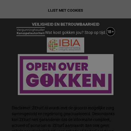
LIJST MET COOKIES
VEILIGHEID EN BETROUWBAARHEID
Wat kost gokken jou? Stop op tijd.
Disclaimer: ZEturf.nl wordt met de grootst mogelijke zorg
samengesteld en regelmatig geactualiseerd. Desondanks
kan ZEturf niet garanderen dat de informatie compleet,
actueel of accuraat is. ZEturf aanvaardt dan ook geen