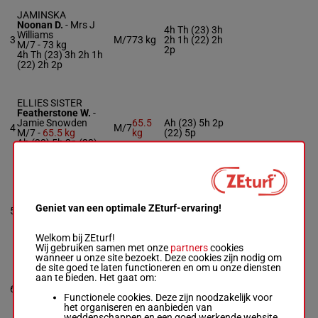
JAMINSKA
Noonan D.
-
Mrs J
4h Th (23) 3h
Williams
3
M/7
73 kg
2h 1h (22) 2h
M/7 -
73 kg
2p
4h Th (23) 3h 2h 1h
(22) 2h 2p
ELLIES SISTER
Featherstone W.
-
Jamie Snowden
65.5
Ah (23) 5h 2p
4
M/7
M/7 -
65.5 kg
kg
(22) 5p
Ah (23) 5h 2p (22)
5p
EXTRA COVER
Gethings C.
-
H D
Geniet van een optimale ZEturf-ervaring!
5
Daly
M/6
70 kg
4p
M/6 -
70 kg
4p
Welkom bij ZEturf!
Wij gebruiken samen met onze
partners
cookies
wanneer u onze site bezoekt. Deze cookies zijn nodig om
de site goed te laten functioneren en om u onze diensten
GET SKY HIGH
aan te bieden. Het gaat om:
Gillard F.
-
D Skelton
(22) 3h (21)
6
M/9 -
70 kg
M/9
70 kg
2p 1p 2p 3p
Functionele cookies. Deze zijn noodzakelijk voor
(22) 3h (21) 2p 1p 2p
het organiseren en aanbieden van
3p
weddenschappen en een goed werkende website