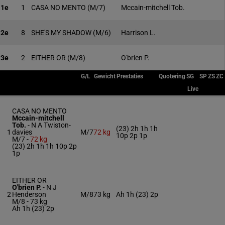
1e
1
CASA NO MENTO
(M/7)
Mccain-mitchell Tob.
2e
8
SHE'S MY SHADOW
(M/6)
Harrison L.
3e
2
EITHER OR
(M/8)
O'brien P.
G/L
Gewicht
Prestaties
Quotering
SG
SP
ZS
ZC
Live
CASA NO MENTO
Mccain-mitchell
Tob.
-
N A Twiston-
(23) 2h 1h 1h
1
davies
M/7
72 kg
10p 2p 1p
M/7 -
72 kg
(23) 2h 1h 1h 10p 2p
1p
EITHER OR
O'brien P.
-
N J
2
Henderson
M/8
73 kg
Ah 1h (23) 2p
M/8 -
73 kg
Ah 1h (23) 2p