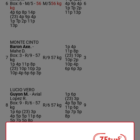
6
Box: 6 -
M/5 -
56
M/5
56 kg
4p 9p 4p
6
kg
1p Tp 2p
4p 6p 8p 14p
11p 13p
(23) 4p 9p 4p
1p Tp 2p 11p
13p
MONTE CINTO
Baron Axe.
-
1p 4p
Mahe D.
11p 8p
Box: 3 -
R/9 -
57
(23) 10p
7
R/9
57 kg
3
kg
10p 2p
1p 4p 11p 8p
10p 4p
(23) 10p 10p 2p
6p 6p 3p
10p 4p 6p 6p 3p
LUCIO VERO
Guyon M.
-
Avial
1p 6p
Lopez R.
(23) 3p
Box: 9 -
R/6 -
57
4p 5p 5p
8
R/6
57 kg
9
kg
11p 6p
1p 6p (23) 3p
5p 7p 5p
4p 5p 5p 11p 6p
8p
5p 7p 5p 8p
MILORD DU