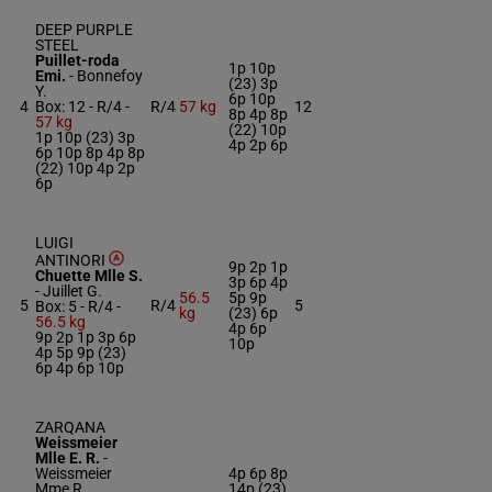
DEEP PURPLE
STEEL
Puillet-roda
1p 10p
Emi.
-
Bonnefoy
(23) 3p
Y.
6p 10p
4
Box: 12 -
R/4 -
R/4
57 kg
12
8p 4p 8p
57 kg
(22) 10p
1p 10p (23) 3p
4p 2p 6p
6p 10p 8p 4p 8p
(22) 10p 4p 2p
6p
LUIGI
ANTINORI
9p 2p 1p
Chuette Mlle S.
3p 6p 4p
-
Juillet G.
56.5
5p 9p
5
R/4
5
Box: 5 -
R/4 -
kg
(23) 6p
56.5 kg
4p 6p
9p 2p 1p 3p 6p
10p
4p 5p 9p (23)
6p 4p 6p 10p
ZARQANA
Weissmeier
Mlle E. R.
-
Weissmeier
4p 6p 8p
Mme R.
14p (23)