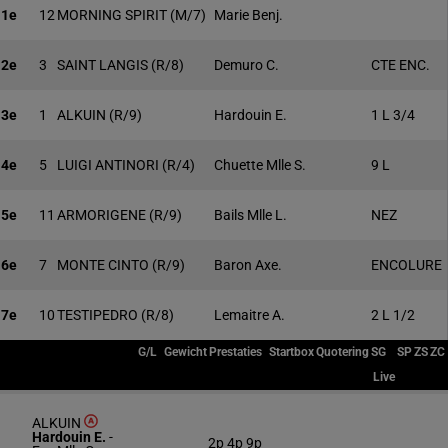
1e
12
MORNING SPIRIT
(M/7)
Marie Benj.
2e
3
SAINT LANGIS
(R/8)
Demuro C.
CTE ENC.
3e
1
ALKUIN
(R/9)
Hardouin E.
1 L 3/4
4e
5
LUIGI ANTINORI
(R/4)
Chuette Mlle S.
9 L
5e
11
ARMORIGENE
(R/9)
Bails Mlle L.
NEZ
6e
7
MONTE CINTO
(R/9)
Baron Axe.
ENCOLURE
7e
10
TESTIPEDRO
(R/8)
Lemaitre A.
2 L 1/2
G/L
Gewicht
Prestaties
Startbox
Quotering
SG
SP
ZS
ZC
Live
ALKUIN
Hardouin E.
-
2p 4p 9p