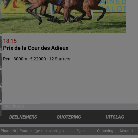
5 meeting(s)
ZWEDEN
2 meeting(s)
ZUID-AFRIKA
2 meeting(s)
18:15
Prix de la Cour des Adieux
IERLAND
1 meeting(s)
Ren - 3000m - € 22000 - 12 Starters
SPANJE
1 meeting(s)
ARGENTINIË
1 meeting(s)
VERENIGDE STATEN
4 meeting(s)
DEELNEMERS
QUOTERING
UITSLAG
Plaats
Nr.
Paarden (geslacht/leeftijd)
Rijder
Quotering
Afstand