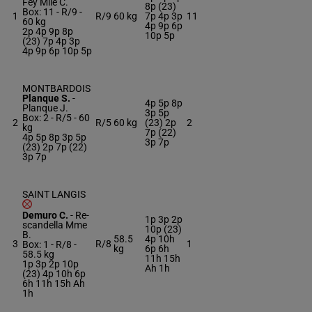
Fey Mlle C.
8p (23)
Box: 11 -
R/9 -
1
R/9
60 kg
7p 4p 3p
11
60 kg
4p 9p 6p
2p 4p 9p 8p
10p 5p
(23) 7p 4p 3p
4p 9p 6p 10p 5p
MONTBARDOIS
Planque S.
-
4p 5p 8p
Planque J.
3p 5p
Box: 2 -
R/5 -
60
2
R/5
60 kg
(23) 2p
2
kg
7p (22)
4p 5p 8p 3p 5p
3p 7p
(23) 2p 7p (22)
3p 7p
SAINT LANGIS
Demuro C.
-
Re-
1p 3p 2p
scandella Mme
10p (23)
B.
58.5
4p 10h
3
R/8
1
Box: 1 -
R/8 -
kg
6p 6h
58.5 kg
11h 15h
1p 3p 2p 10p
Ah 1h
(23) 4p 10h 6p
6h 11h 15h Ah
1h