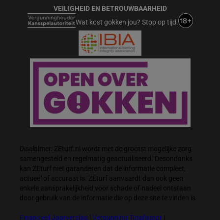
VEILIGHEID EN BETROUWBAARHEID
Wat kost gokken jou? Stop op tijd.
Disclaimer: ZEturf.nl wordt met de grootst mogelijke zorg
samengesteld en regelmatig geactualiseerd. Desondanks
kan ZEturf niet garanderen dat de informatie compleet,
actueel of accuraat is. ZEturf aanvaardt dan ook geen
enkele aansprakelijkheid voor schade of nadeel ontstaan
door gebruik van de informatie die op deze site te vinden is.
Financieel Jaarverslag
|
Vergunning Totalisator
|