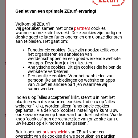
LEMO
Grosbois Chr.
-
6h 9h 1h
Viel T.
7p (23)
Geniet van een optimale ZEturf-ervaring!
9
Box: 10 -
R/7 -
R/7
56 kg
6p 3p 1p
10
56 kg
4p 3p Ap
6h 9h 1h 7p
5p 7p
Welkom bij ZEturf!
(23) 6p 3p 1p
Wij gebruiken samen met onze
partners
cookies
4p 3p Ap 5p 7p
wanneer u onze site bezoekt. Deze cookies zijn nodig om
de site goed te laten functioneren en om u onze diensten
aan te bieden. Het gaat om:
TESTIPEDRO
Functionele cookies. Deze zijn noodzakelijk voor
Lemaitre A.
-
het organiseren en aanbieden van
8p (23)
Monfort Fr.
weddenschappen en een goed werkende website
3p 2p 2p
54.5
Box: 4 -
R/8 -
en apps. Deze kun je niet uitzetten.
10
R/8
5p 1p 2p
4
kg
54.5 kg
Analytische cookies. Dit zijn cookies die helpen de
4p 2p 3p
8p (23) 3p 2p
website te verbeteren.
2p 14p
2p 5p 1p 2p 4p
Persoonlijke cookies. Voor het aanbieden van
2p 3p 2p 14p
persoonlijke aanbiedingen op website en apps
van ZEbet en andere partijen waarmee wij
samenwerken.
ARMORIGENE
Indien u op "alles accepteren" klikt, stemt u in met het
plaatsen van deze soorten cookies. Indien u op "alles
4p 5p 1p
Bails Mlle L.
-
weigeren" klikt, worden alleen functionele cookies
8p 12p
Le Stang Mme
geplaatst. Via de knop "cookies instellingen" kunt u uw
3p 6p
J.
cookievoorkeuren op basis van hun doel instellen. Via de
11
R/9
52 kg
8
10p 1p
Box: 8 -
R/9 -
52
knop "cookies" aan de rechterzijde van onze site kunt u
(23) 3p
kg
uw keuzes op elk moment aanpassen."
4p 5p
4p 5p 1p 8p 12p
3p 6p 10p 1p
Bekijk ook het
privacybeleid
van ZEturf voor een
(23) 3p 4p 5p
overzicht van de cookies die we gebruiken en partijen