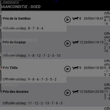
1 meeting(s)
BAANCONDITIE : GOED
NOORWEGEN
Offi
1 meeting(s)
uits
8
2650m
18:41
1
Prix de la Sambuc
8 - 
- 4
ZUID-AFRIKA
Officiële uitslag : 8 - 7 - 6 - 4
1 meeting(s)
Offi
uits
VERENIGD KONINKRIJK
1 - 8
12
2650m
19:15
2
Prix du Realtor
4 meeting(s)
12 -
2 - 3
10
IERLAND
Officiële uitslag : 1 - 8 - 12 - 7 - 2 - 3 - 10
2 meeting(s)
Offi
uits
CHILI
9
2650m
19:50
9 - 
3
Prix Titlis
1 meeting(s)
- 7 -
5 - 
Officiële uitslag : 9 - 8 - 6 - 7 - 3 - 5 - 2
VERENIGDE STATEN
4 meeting(s)
Offi
uits
12
2650m
20:30
11 -
4
Prix des Accates
2 - 
7 - 
Officiële uitslag : 11 - 12 - 2 - 13 - 7 - 6 - 3
Offi