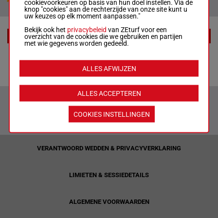
cookievoorkeuren op basis van hun doel instellen. Via de
knop "cookies" aan de rechterzijde van onze site kunt u
uw keuzes op elk moment aanpassen."
Bekijk ook het
privacybeleid
van ZEturf voor een
overzicht van de cookies die we gebruiken en partijen
EXTRA
met wie gegevens worden gedeeld.
Tips
ALLES AFWIJZEN
ALLES ACCEPTEREN
COOKIES INSTELLINGEN
VERANTWOORD WEDDEN & PRIVACYVERKLARING
LIMIETEN & SESSIEDETAILS
ALGEMENE VOORWAARDEN