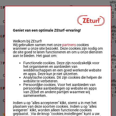
uits
5 - 
13
2650m
20:57
5
Prix de Joinville
6 - 8
10 -
12
Officiële uitslag : 5 - 11 - 6 - 8 - 10 - 2 - 12
Offi
Geniet van een optimale ZEturf-ervaring!
uits
14 -
16
2650m
21:24
6
Prix d'Endoume
11 -
Welkom bij ZEturf!
5 - 
Wij gebruiken samen met onze
partners
cookies
4
wanneer u onze site bezoekt. Deze cookies zijn nodig om
Officiële uitslag : 14 - 10 - 11 - 16 - 5 - 15 - 4
de site goed te laten functioneren en om u onze diensten
aan te bieden. Het gaat om:
Offi
uits
Functionele cookies. Deze zijn noodzakelijk voor
12
2650m
21:51
11 -
7
Prix de Belcodène
het organiseren en aanbieden van
5 - 
weddenschappen en een goed werkende website
- 3 -
en apps. Deze kun je niet uitzetten.
Officiële uitslag : 11 - 10 - 5 - 4 - 1 - 3 - 6
Analytische cookies. Dit zijn cookies die helpen de
website te verbeteren.
Offi
Persoonlijke cookies. Voor het aanbieden van
uits
persoonlijke aanbiedingen op website en apps
10
2650m
22:18
9 - 
8
Prix de l'Eure
van ZEbet en andere partijen waarmee wij
2 - 
samenwerken.
- 1 -
Officiële uitslag : 9 - 10 - 2 - 4 - 6 - 1 - 8
Indien u op "alles accepteren" klikt, stemt u in met het
plaatsen van deze soorten cookies. Indien u op "alles
weigeren" klikt, worden alleen functionele cookies
geplaatst. Via de knop "cookies instellingen" kunt u uw
Jouw favoriete paarden