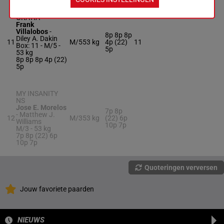
GRATIA
Frank
Villalobos
-
8p 8p 8p
Diley A. Dakin
11
M/5
53 kg
4p (22)
11
Box: 11 -
M/5 -
5p
53 kg
8p 8p 8p 4p (22)
5p
MY INSANITY
NS
Jose E. Morelos
7p 8p
-
Matthew J.
12
M/3
53 kg
(22) 6p
Williams
10p 7p
M/3 -
53 kg
7p 8p (22) 6p
10p 7p
Quoteringen verversen
Jouw favoriete paarden
NIEUWS