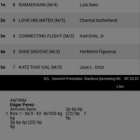
1e
8
RAMADHAAN
(M/4)
Luis Saez
2e
9
LOVE UNLIMITED
(M/5)
Chantal Sutherland
3e
4
CONNECTING FLIGHT
(M/3)
Irad Ortiz, Jr.
4e
3
DIXIE GROOVE
(M/3)
Heriberto Figueroa
5e
7
KATZ THAT GAL
(M/5)
Jose L. Ortiz
G/L
Gewicht
Prestaties
Startbox
Quotering
SG
SP
ZS
ZC
Live
ANTRIM
Edgar Perez
-
Antonio Sano
2p 6p 6p
1
Box: 1 -
M/3 -
53
M/3
53 kg
(22) 9p
1
kg
9p
2p 6p 6p (22) 9p
9p