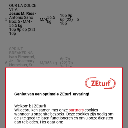
OUR LA DOLCE
VITA
Jesus M. Rios
-
10p 9p
Antonio Sano
56.5
5
M/4
6p (22)
5
Box: 5 -
M/4 -
kg
10p
56.5 kg
10p 9p 6p (22)
10p
SPRINT
BREAKER NS
Ivan Pimentel,
6p 7p
Jr.
-
Rosemary
6
M/3
53 kg
(22) 7p
Homeister, Sr.
2p 11p
M/3 -
53 kg
6p 7p (22) 7p 2p
11p
KATZ THAT GAL
Geniet van een optimale ZEturf-ervaring!
Jose L. Ortiz
-
Jose Francisco
2p 6p
D'Angelo
56.5
Welkom bij ZEturf!
7
M/5
(22) 5p
7
Box: 7 -
M/5 -
kg
Wij gebruiken samen met onze
partners
cookies
8p 2p
56.5 kg
wanneer u onze site bezoekt. Deze cookies zijn nodig om
2p 6p (22) 5p 8p
de site goed te laten functioneren en om u onze diensten
2p
aan te bieden. Het gaat om: