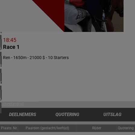
1 meeting(s)
NOORWEGEN
1 meeting(s)
ZUID-AFRIKA
1 meeting(s)
18:45
Race 1
VERENIGD KONINKRIJK
4 meeting(s)
Ren - 1650m - 21000 $ - 10 Starters
IERLAND
2 meeting(s)
CHILI
1 meeting(s)
VERENIGDE STATEN
4 meeting(s)
DEELNEMERS
QUOTERING
UITSLAG
Plaats
Nr.
Paarden (geslacht/leeftijd)
Rijder
Quotering