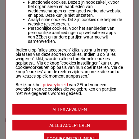
Functionele cookies. Deze zijn noodzakelijk voor
het organiseren en aanbieden van
RAMADHAAN
weddenschappen en een goed werkende website
Luis Saez
-
en apps. Deze kun je niet uitzetten.
Anna M. Meah
6p 3p 3p
56.5
Analytische cookies. Dit zijn cookies die helpen de
8
Box: 8 -
M/4 -
M/4
7p (22)
8
kg
website te verbeteren.
56.5 kg
6p
Persoonlijke cookies. Voor het aanbieden van
6p 3p 3p 7p (22)
persoonlijke aanbiedingen op website en apps
6p
van ZEbet en andere partijen waarmee wij
samenwerken.
Indien u op "alles accepteren" klikt, stemt u in met het
LOVE
plaatsen van deze soorten cookies. Indien u op "alles
UNLIMITED
weigeren" klikt, worden alleen functionele cookies
Chantal
geplaatst. Via de knop "cookies instellingen" kunt u uw
Sutherland
-
6p 7p 4p
cookievoorkeuren op basis van hun doel instellen. Via de
Enrique
56.5
9
M/5
9p (22)
9
knop "cookies" aan de rechterzijde van onze site kunt u
Hernandez
kg
4p
uw keuzes op elk moment aanpassen."
Box: 9 -
M/5 -
56.5 kg
Bekijk ook het
privacybeleid
van ZEturf voor een
6p 7p 4p 9p (22)
overzicht van de cookies die we gebruiken en partijen
4p
met wie gegevens worden gedeeld.
MAGIC CALL
ALLES AFWIJZEN
Leonel Reyes
-
Nagib
10
Aboughaida
M/3
53 kg
7p 5p 7p
10
Box: 10 -
M/3 -
ALLES ACCEPTEREN
53 kg
7p 5p 7p
COOKIES INSTELLINGEN