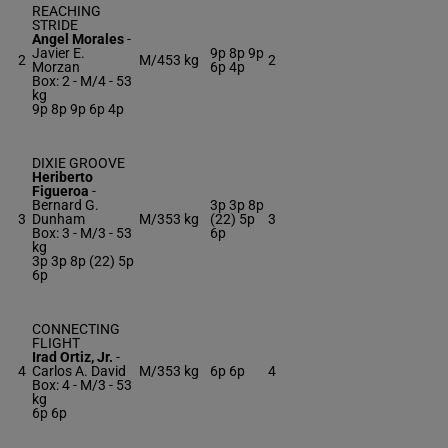
REACHING
STRIDE
Angel Morales
-
Javier E.
9p 8p 9p
2
M/4
53 kg
2
Morzan
6p 4p
Box: 2 -
M/4 -
53
kg
9p 8p 9p 6p 4p
DIXIE GROOVE
Heriberto
Figueroa
-
Bernard G.
3p 3p 8p
3
Dunham
M/3
53 kg
(22) 5p
3
Box: 3 -
M/3 -
53
6p
kg
3p 3p 8p (22) 5p
6p
CONNECTING
FLIGHT
Irad Ortiz, Jr.
-
4
Carlos A. David
M/3
53 kg
6p 6p
4
Box: 4 -
M/3 -
53
kg
6p 6p