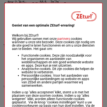
55.5
7p 7p
Box: 7 -
R/5 -
9
R/5
7
kg
15p 11p
55.5 kg
13p 1p
10p (22) 10p
2p 1p 6p
6p 7p 7p 15p
11p 13p 1p 2p
1p 6p
Geniet van een optimale ZEturf-ervaring!
EL ROMIACHI
Welkom bij ZEturf!
2p 6p 6p
Wij gebruiken samen met onze
partners
cookies
Munger R.
-
Z
5p 5p
wanneer u onze site bezoekt. Deze cookies zijn nodig om
Oosthuizen
(22) 6p
de site goed te laten functioneren en om u onze diensten
10
R/10
55 kg
11
Box: 11 -
R/10 -
5p 2p
aan te bieden. Het gaat om:
55 kg
11p 2p
2p 6p 6p 5p 5p
4p 9p
Functionele cookies. Deze zijn noodzakelijk voor
(22) 6p 5p 2p
het organiseren en aanbieden van
11p 2p 4p 9p
weddenschappen en een goed werkende website
en apps. Deze kun je niet uitzetten.
Analytische cookies. Dit zijn cookies die helpen de
HOMER
website te verbeteren.
FIDGET
Persoonlijke cookies. Voor het aanbieden van
Maujean C.
-
9p 14p
persoonlijke aanbiedingen op website en apps
Juan Nel
(22) 11p
van ZEbet en andere partijen waarmee wij
Box: 1 -
R/6 -
55
10p 7p
samenwerken.
11
R/6
55 kg
1
kg
4p 1p
9p 14p (22)
15p 5p
Indien u op "alles accepteren" klikt, stemt u in met het
11p 10p 7p 4p
3p 1p 2p
plaatsen van deze soorten cookies. Indien u op "alles
1p 15p 5p 3p
weigeren" klikt, worden alleen functionele cookies
1p 2p
geplaatst. Via de knop "cookies instellingen" kunt u uw
cookievoorkeuren op basis van hun doel instellen. Via de