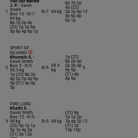
Van Der Merwe
8p 7p 2p
J. P.
-
Gavin
4p (22)
Smith
1
R/7
60 kg
2p 2p 6p
13
Box: 13 -
R/7 -
3p 6p 4p
60 kg
6p 1p
8p 7p 2p 4p
(22) 2p 2p 6p
3p 6p 4p 6p 1p
SPIRIT OF
SILVANO
1p (22)
Khumalo S.
-
8p 2p 4p
Gavin Smith
59.5
2p 2p 4p
Box: 5 -
R/5 -
2
R/5
5
kg
9p 5p
59.5 kg
(21) 4p
1p (22) 8p 2p
4p 5p
4p 2p 2p 4p 9p
5p (21) 4p 4p
5p
FIRE LORD
Khathi S.
-
Gavin Smith
(22) 9p
Box: 12 -
R/5 -
1p 1p 2p
3
59 kg
R/5
59 kg
7p 4p 2p
12
(22) 9p 1p 1p
(21) 2p
2p 7p 4p 2p
12p 10p
(21) 2p 12p