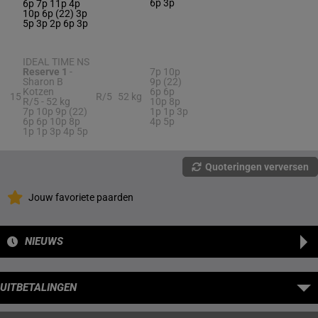
6p 3p
6p 7p 11p 4p
10p 6p (22) 3p
5p 3p 2p 6p 3p
IDEAL TIME NS
Reserve 1
-
7p 10p
Sharon B
9p (22)
Kotzen
6p 6p
15
R/5
52 kg
R/5 -
52 kg
10p 8p
7p 10p 9p (22)
1p 1p 3p
6p 6p 10p 8p
4p 5p
1p 1p 3p 4p 5p
Quoteringen verversen
Jouw favoriete paarden
NIEUWS
UITBETALINGEN