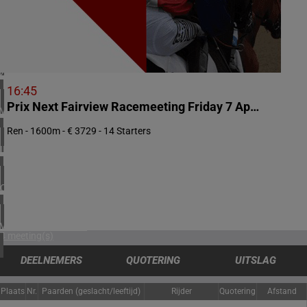
1 meeting(s)
NOORWEGEN
1 meeting(s)
ZUID-AFRIKA
1 meeting(s)
16:45
Prix Next Fairview Racemeeting Friday 7 April MR 77 Handicap
VERENIGD KONINKRIJK
4 meeting(s)
Ren - 1600m - € 3729 - 14 Starters
IERLAND
2 meeting(s)
CHILI
1 meeting(s)
VERENIGDE STATEN
4 meeting(s)
DEELNEMERS
QUOTERING
UITSLAG
Plaats
Nr.
Paarden (geslacht/leeftijd)
Rijder
Quotering
Afstand