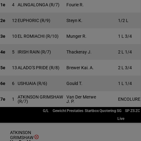
1e
4
ALINGALONGA
(R/7)
Fourie R.
2e
12
EUPHORIC
(R/9)
Steyn K.
1/2 L
3e
10
EL ROMIACHI
(R/10)
Munger R.
1 L 3/4
4e
5
IRISH RAIN
(R/7)
Thackeray J.
2 L 1/4
5e
13
ALADO'S PRIDE
(R/8)
Brewer Kai. A.
2 L 3/4
6e
6
USHUAIA
(R/6)
Gould T.
1 L 1/4
ATKINSON GRIMSHAW
Van Der Merwe
7e
1
ENCOLURE
(R/7)
J. P.
G/L
Gewicht
Prestaties
Startbox
Quotering
SG
SP
ZS
ZC
Live
ATKINSON
GRIMSHAW