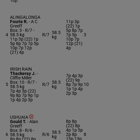
10p
ALINGALONGA
Fourie R.
-
A C
11p 3p
Greeff
(22) 1p
Box: 3 -
R/7 -
5p 8p 7p
58.5
4
58.5 kg
R/7
7p 5p
3
kg
11p 3p (22) 1p
10p 7p
5p 8p 7p 7p 5p
12p (21)
10p 7p 12p
4p
(21) 4p
IRISH RAIN
Thackeray J.
-
7p 4p 3p
Cliffie Miller
(22) 9p
Box: 10 -
R/7 -
58.5
5
R/7
8p 7p 9p
10
58.5 kg
kg
1p 1p 4p
7p 4p 3p (22)
2p 3p
9p 8p 7p 9p 1p
1p 4p 2p 3p
USHUAIA
8p 8p
Gould T.
-
Alan
(22) 8p
Greeff
4p 1p 5p
Box: 8 -
R/6 -
58.5
6
R/6
2p 8p
8
58.5 kg
kg
15p 13p
8p 8p (22) 8p