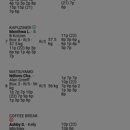
(21) 7p
4p 1p 5p 2p 8p
6p
15p 13p (21)
7p 6p
KAPUZINER
Mxothwa L.
-
S
11p (22)
B Kotzen
57.5
8p 3p 6p
Box: 6 -
R/3 -
7
R/3
6
kg
6p 1p 4p
57.5 kg
5p 7p
11p (22) 8p 3p
6p 6p 1p 4p 5p
7p
MATSUYAMO
Ndlovu Cha.
-
1p 7p 7p
Alan Greeff
10p (22)
Box: 2 -
R/5 -
56
8
R/5
56 kg
7p 9p 6p
2
kg
1p 3p 5p
1p 7p 7p 10p
8p
(22) 7p 9p 6p
1p 3p 5p 8p
COFFEE BREAK
10p (22)
Ashby D.
-
Kelly
10p 6p
Mitchley