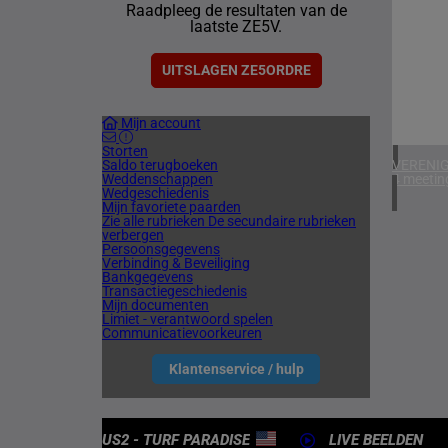
Raadpleeg de resultaten van de
1 meetin
laatste ZE5V.
VERENIG
4 meetin
UITSLAGEN ZE5ORDRE
CHILI
Mijn account
1 meetin
Storten
Saldo terugboeken
VERENIG
Weddenschappen
4 meetin
Wedgeschiedenis
Mijn favoriete paarden
Zie alle rubrieken
De secundaire rubrieken
verbergen
Persoonsgegevens
Verbinding & Beveiliging
Bankgegevens
Transactiegeschiedenis
Mijn documenten
Limiet - verantwoord spelen
Communicatievoorkeuren
Klantenservice / hulp
US2 - TURF PARADISE
LIVE BEELDEN