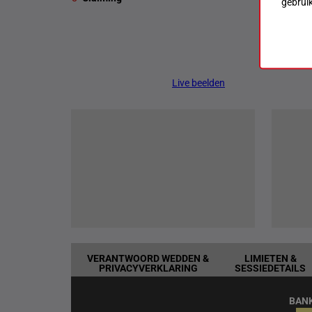
gebrui
Live beelden
VERANTWOORD WEDDEN &
LIMIETEN &
PRIVACYVERKLARING
SESSIEDETAILS
BAN