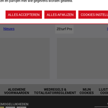
ken en partijen met wie gegevens worden gedeeld.
ALLES ACCEPTEREN
ALLES AFWIJZEN
COOKIES INSTEL
Jouw favoriete paarden
Nieuws
ZEturf Pro
ALGEMENE
WEDREGELS &
MIJN
LIJS
VOORWAARDEN
TOTALISATORREGLEMENT
COOKIES
COO
KMOGELIJKHEDEN