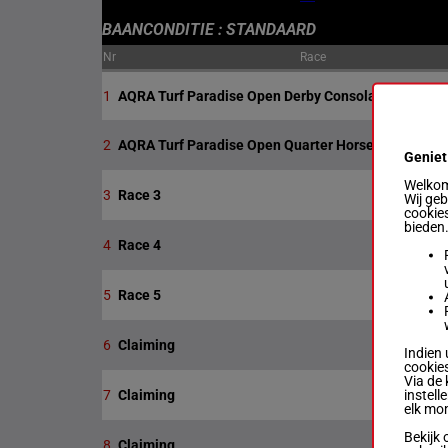
BAANCONDITIE : STANDAARD
Nr
Race
1
AQRA Turf Paradise Open Derby Consolation Stakes
2
AQRA Turf Paradise Open Quarter Horse Derby (Sta
Geniet
Welkom 
3
Race 3
Wij ge
cookies
bieden
4
Race 4
5
Race 5
6
Claiming
Indien 
cookies
Via de 
instell
7
Claiming
elk mo
Bekijk 
8
Claiming