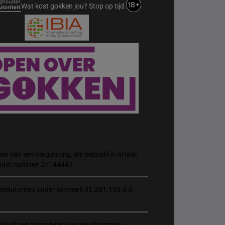
Wat kost gokken jou? Stop op tijd.
n van een vergunning, als bedoeld in artikel
 onder nummer 27144447.
elautoriteit onder kenmerk 01.261.159 d.d.
Eturf niet garanderen dat de informatie