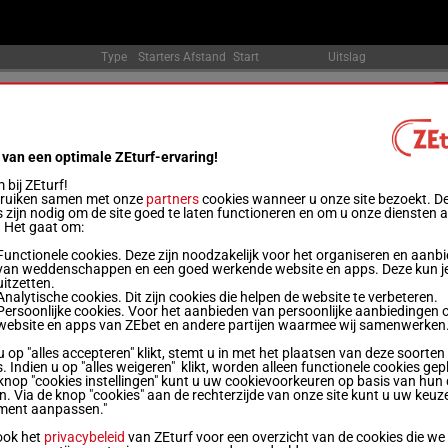
Type
Starters
Afstand
Start
Uitslag
6
350m
20:28
Officiële uitslag:
7 - 6 - 2 - 4
 (Stakes)
9
350m
20:56
Officiële uitslag:
7 - 6 - 4 - 2
kes)
 van een optimale ZEturf-ervaring!
bij ZEturf!
6
1600m
21:28
Officiële uitslag:
7 - 6 - 5 - 4
bruiken samen met onze
partners
cookies wanneer u onze site bezoekt. D
 zijn nodig om de site goed te laten functioneren en om u onze diensten 
. Het gaat om:
8
1300m
22:00
Officiële uitslag:
6 - 2 - 7 - 5
Functionele cookies. Deze zijn noodzakelijk voor het organiseren en aanb
van weddenschappen en een goed werkende website en apps. Deze kun je
uitzetten.
10
1600m
22:29
Officiële uitslag:
3 - 8 - 6 - 2
Analytische cookies. Dit zijn cookies die helpen de website te verbeteren.
Persoonlijke cookies. Voor het aanbieden van persoonlijke aanbiedingen 
website en apps van ZEbet en andere partijen waarmee wij samenwerken
8
900m
22:59
Officiële uitslag:
3 - 9 - 7 - 2
u op "alles accepteren" klikt, stemt u in met het plaatsen van deze soorten
. Indien u op "alles weigeren" klikt, worden alleen functionele cookies gep
knop "cookies instellingen" kunt u uw cookievoorkeuren op basis van hun 
en. Via de knop "cookies" aan de rechterzijde van onze site kunt u uw keuz
12
1200m
23:31
Officiële uitslag:
4 - 2 - 3 - 1
ment aanpassen."
ook het
privacybeleid
van ZEturf voor een overzicht van de cookies die we
10
1600m
00:05
Officiële uitslag:
4 - 2 - 5 - 3