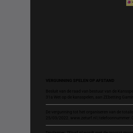
VERGUNNING SPELEN OP AFSTAND
Besluit van de raad van bestuur van de Kansspel
31a Wet op de kansspelen, aan ZEbetting Gami
De vergunning tot het organiseren van de total
25/03/2022. www.zeturf.nl | telefoonnummer: 
Disclaimer: ZEturf.nl wordt met de grootst mog