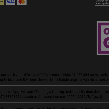
autoriteit van 15 februari 2022, kenmerk 1600/01.257.364 tot het verlene
ng & Nederland B.V. ingeschreven in het handelsregister van Nederland
isator is afgegeven aan ZEbetting & Gaming Nederland BV door de Kanssp
070-3380365 | postadres: Antwoordnummer 10074, 2280VB, Rijswijk.
elijke zorg samengesteld en regelmatig geactualiseerd. Desondanks kan Z