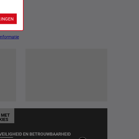
LINGEN
Informatie
T MET
KIES
VEILIGHEID EN BETROUWBAARHEID