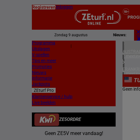
Inloggen
Registreren
PROG
Zondag 9 augustus
Nieuws:
Programma
Z
|
Uitslagen
L
AUSTRAL
V-spellen
2 meetin
Tips en meer
Promoties
FRANKR
Nieuws
4 meetin
Informatie
TU
Jackpots
DUITSL
Geen inf
ZEturf Pro
1 meetin
Klantenservice / hulp
Live beelden
ZWEDEN
2 meetin
ZE5ORDRE
NOORW
1 meetin
Geen ZE5V meer vandaag!
ZUID-AF