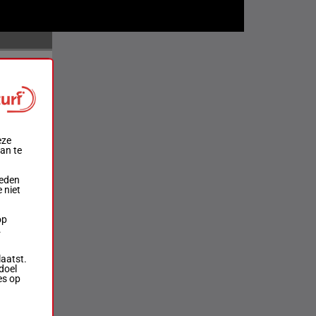
Uitslagen
Uitslagen
Uitslagen
eze
aan te
Uitslagen
ieden
 niet
Uitslagen
op
.
Uitslagen
laatst.
doel
es op
Uitslagen
Uitslagen