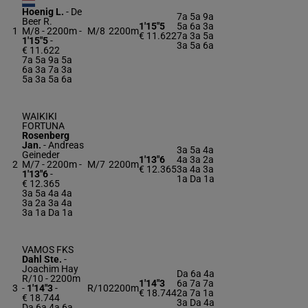
Hoenig L.
-
De
7a 5a 9a
Beer R.
1'15"5
5a 6a 3a
1
M/8 - 2200m
-
M/8
2200m
€ 11.622
7a 3a 5a
1'15"5
-
3a 5a 6a
€ 11.622
7a 5a 9a 5a
6a 3a 7a 3a
5a 3a 5a 6a
WAIKIKI
FORTUNA
Rosenberg
Jan.
-
Andreas
3a 5a 4a
Geineder
1'13"6
4a 3a 2a
2
M/7 - 2200m
-
M/7
2200m
€ 12.365
3a 4a 3a
1'13"6
-
1a Da 1a
€ 12.365
3a 5a 4a 4a
3a 2a 3a 4a
3a 1a Da 1a
VAMOS FKS
Dahl Ste.
-
Joachim Hay
Da 6a 4a
R/10 - 2200m
1'14"3
6a 7a 7a
3
-
1'14"3
-
R/10
2200m
€ 18.744
2a 7a 1a
€ 18.744
3a Da 4a
Da 6a 4a 6a