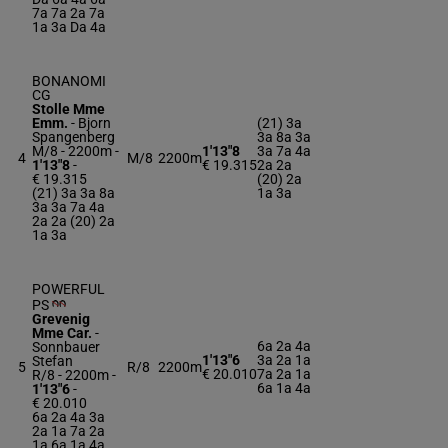
7a 7a 2a 7a
1a 3a Da 4a
BONANOMI
CG
Stolle Mme
Emm.
-
Bjorn
(21) 3a
Spangenberg
3a 8a 3a
M/8 - 2200m
-
1'13"8
3a 7a 4a
4
M/8
2200m
1'13"8
-
€ 19.315
2a 2a
€ 19.315
(20) 2a
(21) 3a 3a 8a
1a 3a
3a 3a 7a 4a
2a 2a (20) 2a
1a 3a
POWERFUL
PS
Grevenig
Mme Car.
-
6a 2a 4a
Sonnbauer
1'13"6
3a 2a 1a
Stefan
5
R/8
2200m
€ 20.010
7a 2a 1a
R/8 - 2200m
-
6a 1a 4a
1'13"6
-
€ 20.010
6a 2a 4a 3a
2a 1a 7a 2a
1a 6a 1a 4a