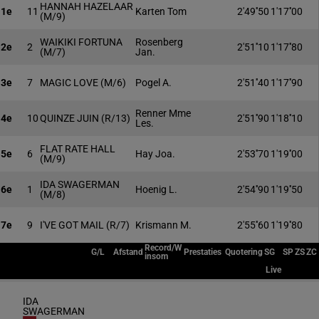
HANNAH HAZELAAR
1e
11
Karten Tom
2'49''50
1'17''00
(M/9)
WAIKIKI FORTUNA
Rosenberg
2e
2
2'51''10
1'17''80
(M/7)
Jan.
3e
7
MAGIC LOVE
(M/6)
Pogel A.
2'51''40
1'17''90
Renner Mme
4e
10
QUINZE JUIN
(R/13)
2'51''90
1'18''10
Les.
FLAT RATE HALL
5e
6
Hay Joa.
2'53''70
1'19''00
(M/9)
IDA SWAGERMAN
6e
1
Hoenig L.
2'54''90
1'19''50
(M/8)
7e
9
I'VE GOT MAIL
(R/7)
Krismann M.
2'55''60
1'19''80
Record/W
G/L
Afstand
Prestaties
Quotering
SG
SP
ZS
ZC
insom
Live
IDA
SWAGERMAN