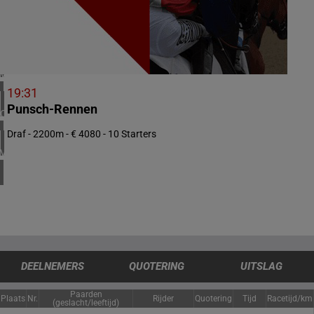
1 meeting(s)
ZUID-AFRIKA
1 meeting(s)
VERENIGD KONINKRIJK
4 meeting(s)
19:31
Punsch-Rennen
CHILI
1 meeting(s)
Draf - 2200m - € 4080 - 10 Starters
VERENIGDE STATEN
4 meeting(s)
DEELNEMERS
QUOTERING
UITSLAG
Paarden
Plaats
Nr.
Rijder
Quotering
Tijd
Racetijd/km
(geslacht/leeftijd)