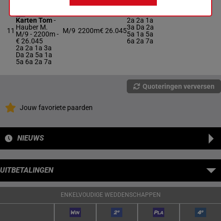
HAZELAAR
Karten Tom
-
2a 2a 1a
Hauber M.
3a Da 2a
11
M/9
2200m
€ 26.045
M/9 - 2200m
-
5a 1a 5a
€ 26.045
6a 2a 7a
2a 2a 1a 3a
Da 2a 5a 1a
5a 6a 2a 7a
Quoteringen verversen
Jouw favoriete paarden
NIEUWS
UITBETALINGEN
ENKELVOUDIGE WEDDENSCHAPPEN