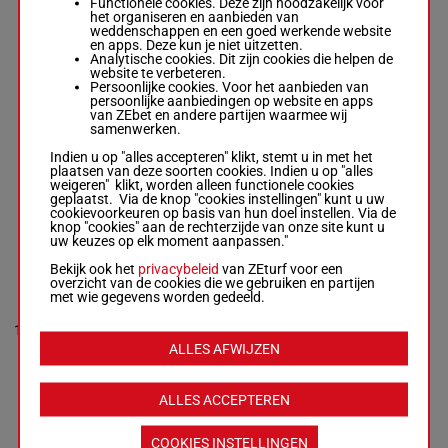
Functionele cookies. Deze zijn noodzakelijk voor
-
1'14"8
-
€ 23.750
6a 4a 3a
het organiseren en aanbieden van
€ 23.750
1a 4a Da
weddenschappen en een goed werkende website
4a 3a 4a 6a
en apps. Deze kun je niet uitzetten.
4a Da 6a 4a
Analytische cookies. Dit zijn cookies die helpen de
3a 1a 4a Da
website te verbeteren.
Persoonlijke cookies. Voor het aanbieden van
persoonlijke aanbiedingen op website en apps
van ZEbet en andere partijen waarmee wij
I'VE GOT MAIL
samenwerken.
Krismann M.
-
Konig F.
7a Da 7a
Indien u op "alles accepteren" klikt, stemt u in met het
R/7 - 2200m
-
4a 8a 2m
9
R/7
2200m
€ 24.950
plaatsen van deze soorten cookies. Indien u op "alles
€ 24.950
4a 4a Da
weigeren" klikt, worden alleen functionele cookies
7a Da 7a 4a
2a 7m 2a
geplaatst. Via de knop "cookies instellingen" kunt u uw
8a 2m 4a 4a
cookievoorkeuren op basis van hun doel instellen. Via de
Da 2a 7m 2a
knop "cookies" aan de rechterzijde van onze site kunt u
uw keuzes op elk moment aanpassen."
QUINZE JUIN
Bekijk ook het
privacybeleid
van ZEturf voor een
Renner Mme
overzicht van de cookies die we gebruiken en partijen
Les.
-
met wie gegevens worden gedeeld.
Wijngaard H.
5a 1a 1a
R/13 - 2200m
1'14"6
2a 2a 5a
10
R/13
2200m
-
1'14"6
-
€ 25.222
8a Da 3a
ALLES AFWIJZEN
€ 25.222
7a 5a 6a
5a 1a 1a 2a
2a 5a 8a Da
3a 7a 5a 6a
ALLES ACCEPTEREN
COOKIES INSTELLINGEN
HANNAH