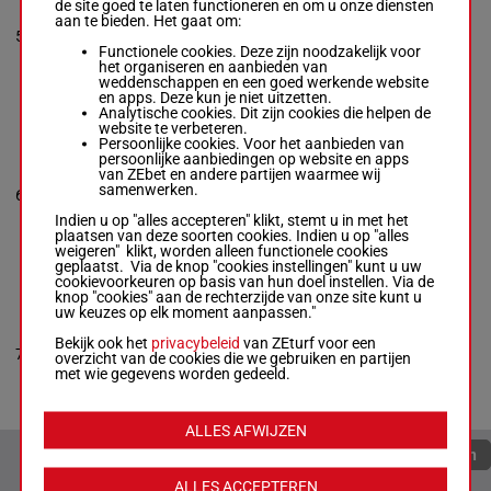
de site goed te laten functioneren en om u onze diensten
Samuel Marin
-
aan te bieden. Het gaat om:
Jennifer
54.5
9p 9p 9p
5
Paragallo
M/4
5
kg
7p 4p
Functionele cookies. Deze zijn noodzakelijk voor
Box: 5 -
M/4 -
het organiseren en aanbieden van
54.5 kg
weddenschappen en een goed werkende website
9p 9p 9p 7p 4p
en apps. Deze kun je niet uitzetten.
Analytische cookies. Dit zijn cookies die helpen de
website te verbeteren.
BLACK KARMA
Persoonlijke cookies. Voor het aanbieden van
Richard
persoonlijke aanbiedingen op website en apps
Mitchell
-
van ZEbet en andere partijen waarmee wij
Arnoud W.
54.5
samenwerken.
6
M/3
5p
6
Dobber
kg
Box: 6 -
M/3 -
Indien u op "alles accepteren" klikt, stemt u in met het
54.5 kg
plaatsen van deze soorten cookies. Indien u op "alles
5p
weigeren" klikt, worden alleen functionele cookies
geplaatst. Via de knop "cookies instellingen" kunt u uw
cookievoorkeuren op basis van hun doel instellen. Via de
knop "cookies" aan de rechterzijde van onze site kunt u
WICKED SAUCY
uw keuzes op elk moment aanpassen."
Madeline
Rowland
-
Bekijk ook het
privacybeleid
van ZEturf voor een
51.5
5p 2p 4p
7
Mauricio Nunez
M/4
7
overzicht van de cookies die we gebruiken en partijen
kg
7p 4p
Box: 7 -
M/4 -
met wie gegevens worden gedeeld.
51.5 kg
5p 2p 4p 7p 4p
ALLES AFWIJZEN
Quoteringen verversen
ALLES ACCEPTEREN