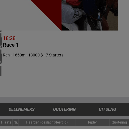
1 meeting(s)
ZUID-AFRIKA
1 meeting(s)
VERENIGD KONINKRIJK
4 meeting(s)
18:28
Race 1
CHILI
1 meeting(s)
Ren - 1650m - 13000 $ - 7 Starters
VERENIGDE STATEN
4 meeting(s)
DEELNEMERS
QUOTERING
UITSLAG
Plaats
Nr.
Paarden (geslacht/leeftijd)
Rijder
Quotering