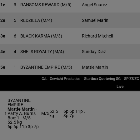
1e
3
RANSOMS REWARD
(M/5)
Angel Suarez
2e
5
REDZILLA
(M/4)
Samuel Marin
3e
6
BLACK KARMA
(M/3)
Richard Mitchell
4e
4
SHE IS ROYALTY
(M/4)
Sunday Diaz
5e
1
BYZANTINE EMPIRE
(M/5)
Mattie Martin
G/L
Gewicht
Prestaties
Startbox
Quotering
SG
SP
ZS
ZC
Live
BYZANTINE
EMPIRE
Mattie Martin
-
52.5
6p 6p 11p
1
Patty A. Burns
M/5
1
kg
3p 7p
Box: 1 -
M/5 -
52.5 kg
6p 6p 11p 3p 7p