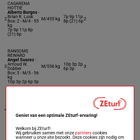
CASARENA
HOTTIE
Alberto Burgos
-
Brian R. Lusk
7p 9p 11p
2
M/4
55 kg
2
Box: 2 -
M/4 -
55
8p (21) 6p
kg
7p 9p 11p 8p
(21) 6p
RANSOMS
REWARD
Angel Suarez
-
Arnoud W.
10p 3p 2p
3
M/5
56 kg
3
Dobber
6p 3p
Box: 3 -
M/5 -
56
kg
10p 3p 2p 6p 3p
SHE IS ROYALTY
Sunday Diaz
-
Ivan Calixto
54.5
8p 7p 7p
4
M/4
4
Box: 4 -
M/4 -
kg
7p 9p
Geniet van een optimale ZEturf-ervaring!
54.5 kg
8p 7p 7p 7p 9p
Welkom bij ZEturf!
Wij gebruiken samen met onze
partners
cookies
wanneer u onze site bezoekt. Deze cookies zijn nodig om
REDZILLA