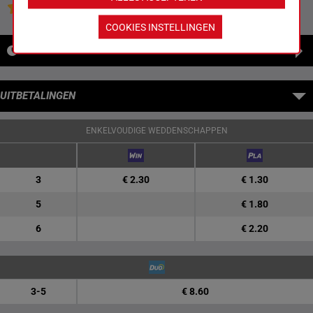
Jouw favoriete paarden
COOKIES INSTELLINGEN
NIEUWS
UITBETALINGEN
ENKELVOUDIGE WEDDENSCHAPPEN
3
€ 2.30
€ 1.30
5
€ 1.80
6
€ 2.20
3-5
€ 8.60