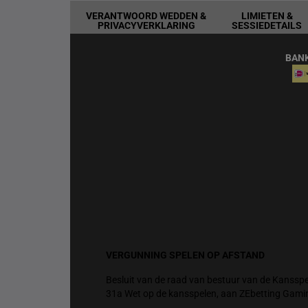
VERANTWOORD WEDDEN &
LIMIETEN &
PRIVACYVERKLARING
SESSIEDETAILS
BAN
VERGUNNING SPELEN OP AFSTAND
Besluit van de raad van bestuur van de Kansspel
31a Wet op de kansspelen, aan ZEbetting Gami