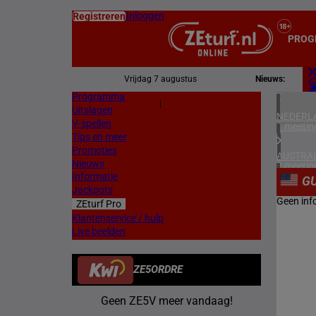
Inloggen
Registreren
PROG
Vrijdag 7 augustus
Nieuws:
Programma
Z
|
Uitslagen
L
NEDERL
V-spellen
1 meetin
Tips en meer
Promoties
AUSTRAL
Nieuws
2 meetin
Informatie
G
Jackpots
FRANKR
Geen inf
ZEturf Pro
3 meetin
Klantenservice / hulp
Live beelden
ZWEDEN
2 meetin
ZE5ORDRE
DENEMA
1 meetin
Geen ZE5V meer vandaag!
NOORW