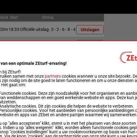
stand
Start
Uitslag
00m
18:33
Officiële uitslag:
3 - 2 - 6 - 8 - 4
Uitslagen
00m
19:02
Officiële uitslag:
5 - 2 - 4 - 3 - 1
Uitslagen
50m
19:31
Officiële uitslag:
6 - 7 - 1 - 5 - 3
Uitslagen
 van een optimale ZEturf-ervaring!
bij ZEturf!
00m
20:00
Officiële uitslag:
1 - 6 - 5 - 3 - 4
Uitslagen
bruiken samen met onze
partners
cookies wanneer u onze site bezoekt. D
 zijn nodig om de site goed te laten functioneren en om u onze diensten 
. Het gaat om:
00m
20:34
Officiële uitslag:
8 - 1 - 7 - 5 - 2
Uitslagen
Functionele cookies. Deze zijn noodzakelijk voor het organiseren en aanb
van weddenschappen en een goed werkende website en apps. Deze kun je
uitzetten.
50m
21:08
Officiële uitslag:
4 - 3 - 5 - 1 - 6
Uitslagen
Analytische cookies. Dit zijn cookies die helpen de website te verbeteren.
Persoonlijke cookies. Voor het aanbieden van persoonlijke aanbiedingen 
website en apps van ZEbet en andere partijen waarmee wij samenwerken
00m
21:40
Officiële uitslag:
3 - 2 - 7 - 5 - 1
Uitslagen
u op "alles accepteren" klikt, stemt u in met het plaatsen van deze soorten
. Indien u op "alles weigeren" klikt, worden alleen functionele cookies gep
knop "cookies instellingen" kunt u uw cookievoorkeuren op basis van hun 
en. Via de knop "cookies" aan de rechterzijde van onze site kunt u uw keuz
00m
22:14
Officiële uitslag:
8 - 2 - 7 - 6 - 4
Uitslagen