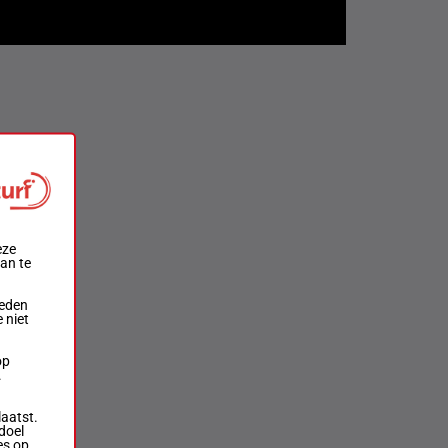
eze
aan te
ieden
 niet
op
.
laatst.
doel
es op