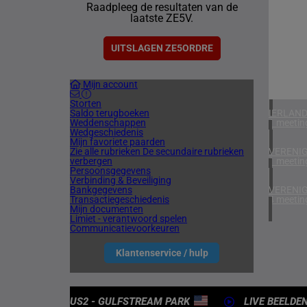
Raadpleeg de resultaten van de
1 meetin
laatste ZE5V.
ZUID-AF
1 meetin
UITSLAGEN ZE5ORDRE
VERENIG
Mijn account
4 meetin
Storten
Saldo terugboeken
IERLAN
Weddenschappen
1 meetin
Wedgeschiedenis
Mijn favoriete paarden
Zie alle rubrieken
De secundaire rubrieken
VERENIG
verbergen
1 meetin
Persoonsgegevens
Verbinding & Beveiliging
Bankgegevens
VERENIG
Transactiegeschiedenis
4 meetin
Mijn documenten
Limiet - verantwoord spelen
Communicatievoorkeuren
Klantenservice / hulp
US2 - GULFSTREAM PARK
LIVE BEELDE