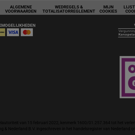
ALGEMENE
WEDREGELS &
MIJN
LIJS
VOORWAARDEN
TOTALISATORREGLEMENT
COOKIES
COO
KMOGELIJKHEDEN
autoriteit van 15 februari 2022, kenmerk 1600/01.257.364 tot het verlene
ng & Nederland B.V. ingeschreven in het handelsregister van Nederland