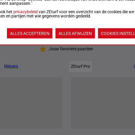
ment aanpassen."
ook het
privacybeleid
van ZEturf voor een overzicht van de cookies die we
00m
22:45
Officiële uitslag:
6 - 2 - 3 - 5 - 1
Uitslagen
ken en partijen met wie gegevens worden gedeeld.
00m
23:17
Officiële uitslag:
6 - 8 - 1 - 5 - 3
Uitslagen
ALLES ACCEPTEREN
ALLES AFWIJZEN
COOKIES INSTEL
Jouw favoriete paarden
Nieuws
ZEturf Pro