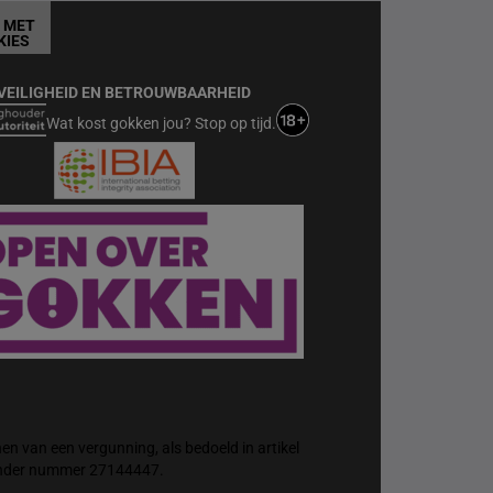
T MET
KIES
VEILIGHEID EN BETROUWBAARHEID
Wat kost gokken jou? Stop op tijd.
n van een vergunning, als bedoeld in artikel
 onder nummer 27144447.