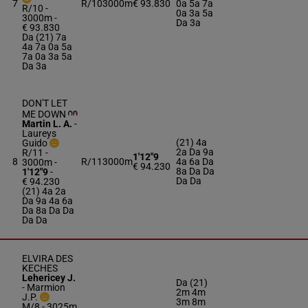
7
R/10
3000m
€ 93.830
0a 5a 7a
R/10 -
0a 3a 5a
3000m
-
Da 3a
€ 93.830
Da (21) 7a
4a 7a 0a 5a
7a 0a 3a 5a
Da 3a
DON'T LET
ME DOWN
Martin L. A.
-
Laureys
(21) 4a
Guido
2a Da 9a
R/11 -
1'12"9
8
R/11
3000m
4a 6a Da
3000m
-
€ 94.230
8a Da Da
1'12"9
-
Da Da
€ 94.230
(21) 4a 2a
Da 9a 4a 6a
Da 8a Da Da
Da Da
ELVIRA DES
KECHES
Lehericey J.
Da (21)
-
Marmion
2m 4m
J.P.
3m 8m
M/8 - 3025m