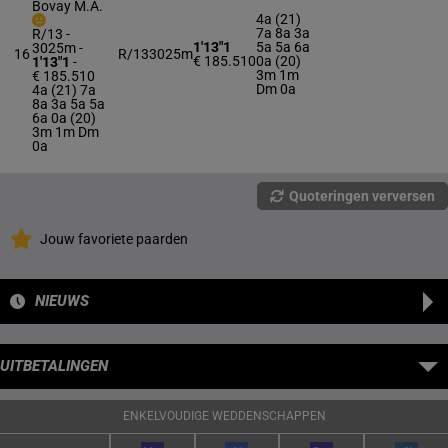
Bovay M.A.
4a (21)
7a 8a 3a
R/13 -
1'13"1
5a 5a 6a
3025m
-
16
R/13
3025m
€ 185.510
0a (20)
1'13"1
-
3m 1m
€ 185.510
Dm 0a
4a (21) 7a
8a 3a 5a 5a
6a 0a (20)
3m 1m Dm
0a
Quoteringen verversen
Jouw favoriete paarden
NIEUWS
UITBETALINGEN
ENKELVOUDIGE WEDDENSCHAPPEN