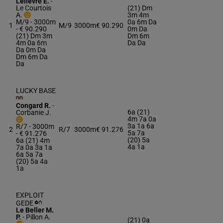
Lelievre E.
-
Le Courtois
(21) Dm
A.
3m 4m
M/9 - 3000m
0a 6m Da
1
M/9
3000m
€ 90.290
- € 90.290
0m Da
(21) Dm 3m
Dm 6m
4m 0a 6m
Da Da
Da 0m Da
Dm 6m Da
Da
LUCKY BASE
Congard R.
-
6a (21)
Corbanie J.
4m 7a 0a
3a 1a 6a
R/7 - 3000m
2
R/7
3000m
€ 91.276
5a 7a
- € 91.276
(20) 5a
6a (21) 4m
4a 1a
7a 0a 3a 1a
6a 5a 7a
(20) 5a 4a
1a
EXPLOIT
GEDE
Le Beller M.
P.
-
Pillon A.
(21) 0a