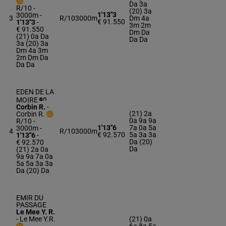
Da 3a
R/10 -
(20) 3a
1'13"3
3000m
-
3
R/10
3000m
Dm 4a
€ 91.550
1'13"3
-
3m 2m
€ 91.550
Dm Da
(21) 0a Da
Da Da
3a (20) 3a
Dm 4a 3m
2m Dm Da
Da Da
EDEN DE LA
MOIRE
Corbin R.
-
(21) 2a
Corbin R.
0a 9a 9a
R/10 -
1'13"6
7a 0a 5a
3000m
-
4
R/10
3000m
€ 92.570
5a 3a 3a
1'13"6
-
Da (20)
€ 92.570
Da
(21) 2a 0a
9a 9a 7a 0a
5a 5a 3a 3a
Da (20) Da
EMIR DU
PASSAGE
Le Mee Y. R.
-
Le Mee Y.R.
(21) 0a