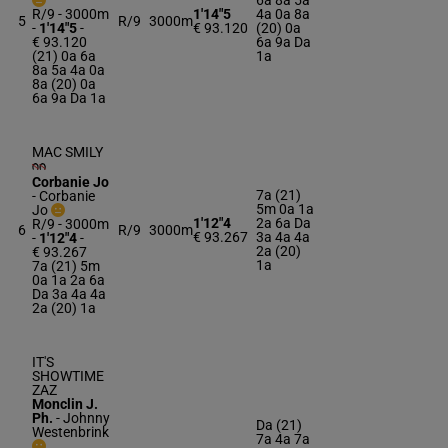
6a 8a 5a
R/9 - 3000m
1'14"5
4a 0a 8a
5
R/9
3000m
-
1'14"5
-
€ 93.120
(20) 0a
€ 93.120
6a 9a Da
(21) 0a 6a
1a
8a 5a 4a 0a
8a (20) 0a
6a 9a Da 1a
MAC SMILY
Corbanie Jo
7a (21)
-
Corbanie
5m 0a 1a
Jo
1'12"4
2a 6a Da
R/9 - 3000m
6
R/9
3000m
€ 93.267
3a 4a 4a
-
1'12"4
-
2a (20)
€ 93.267
1a
7a (21) 5m
0a 1a 2a 6a
Da 3a 4a 4a
2a (20) 1a
IT'S
SHOWTIME
ZAZ
Monclin J.
Ph.
-
Johnny
Da (21)
Westenbrink
7a 4a 7a