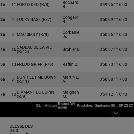
Rochard
1e
11
FORTO DEO
(R/8)
3'49''95
1'16''00
B.
Congard
2e
2
LUCKY BASE
(R/7)
3'50''09
1'16''70
R.
Corbanie
3e
6
MAC SMILY
(R/9)
3'50''36
1'16''80
Jo
CADEAU DE LA VIE
4e
16
Brohier D.
3'50''67
1'16''30
(R/13)
5e
13
FREDO GRIFF
(R/9)
Raffin O.
3'50''73
1'16''30
DON'T LET ME DOWN
Martin L.
6e
8
3'50''88
1'17''00
(R/11)
A.
DIAMANT DU LUPIN
Maignan
7e
10
3'51''12
1'16''40
(R/9)
M.
Record/Wi
G/L
Afstand
Prestaties
Quotering
SG
SP
ZS
ZC
nsom
Live
DEESSE DES
ILES