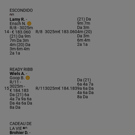
ESCONDIDO
(21) Da
Lamy R.
-
9m 7m
Ensch N.
Da 3m
R/8 - 3025m
14
R/8
3025m
€ 183.060
4m (20)
- € 183.060
Da 3m
(21) Da 9m
6m 4m
7m Da 3m
2a 1a
4m (20) Da
3m 6m 4m
2a 1a
READY RIBB
Wiels A.
-
Goop B.
Da (21)
R/11 -
6a 4a 7a
3025m
-
15
R/11
3025m
€ 184.183
9a 6a Da
€ 184.183
4a 6a Da
Da (21) 6a
8a Da
4a 7a 9a 6a
Da 4a 6a Da
8a Da
CADEAU DE
LA VIE
Brohier D.
-