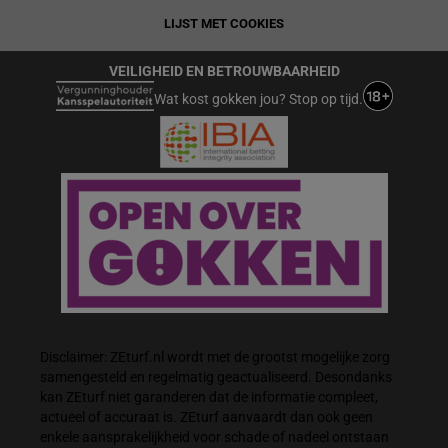
LIJST MET COOKIES
VEILIGHEID EN BETROUWBAARHEID
Wat kost gokken jou? Stop op tijd.
Disclaimer: ZEturf.nl wordt met de grootst mogelijke zorg
samengesteld en regelmatig geactualiseerd. Desondanks
kan ZEturf niet garanderen dat de informatie compleet,
actueel of accuraat is. ZEturf aanvaardt dan ook geen
enkele aansprakelijkheid voor schade of nadeel ontstaan