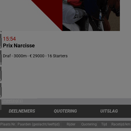
1 meeting(s)
NOORWEGEN
1 meeting(s)
ZUID-AFRIKA
1 meeting(s)
15:54
Prix Narcisse
VERENIGD KONINKRIJK
4 meeting(s)
Draf - 3000m - € 29000 - 16 Starters
IERLAND
1 meeting(s)
VERENIGDE ARABISCHE EMIRATEN
1 meeting(s)
VERENIGDE STATEN
4 meeting(s)
DEELNEMERS
QUOTERING
UITSLAG
Plaats
Nr.
Paarden (geslacht/leeftijd)
Rijder
Quotering
Tijd
Racetijd/km