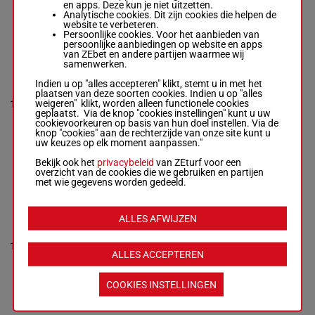
en apps. Deze kun je niet uitzetten.
1m 6a 4a 4m
Analytische cookies. Dit zijn cookies die helpen de
5a 1a 3a
website te verbeteren.
Persoonlijke cookies. Voor het aanbieden van
persoonlijke aanbiedingen op website en apps
van ZEbet en andere partijen waarmee wij
ESMONDO
samenwerken.
Jublot L.
-
Lavigne Y.
Indien u op "alles accepteren" klikt, stemt u in met het
R/10 -
(21) 7a
plaatsen van deze soorten cookies. Indien u op "alles
3025m
-
Da Da 4a
1'11"8
weigeren" klikt, worden alleen functionele cookies
12
1'11"8
-
R/10
3025m
Da Da 9a
€ 182.030
geplaatst. Via de knop "cookies instellingen" kunt u uw
€ 182.030
6a 3a Da
cookievoorkeuren op basis van hun doel instellen. Via de
(21) 7a Da
3a Da
knop "cookies" aan de rechterzijde van onze site kunt u
Da 4a Da Da
uw keuzes op elk moment aanpassen."
9a 6a 3a Da
3a Da
Bekijk ook het
privacybeleid
van ZEturf voor een
overzicht van de cookies die we gebruiken en partijen
met wie gegevens worden gedeeld.
FREDO
GRIFF
Raffin O.
-
ALLES AFWIJZEN
(21) 6a
Provoost S.
4a 0a 1a
1'11"4
4a Da 5a
R/9 - 3025m
13
R/9
3025m
€ 182.050
1a 7a 3a
-
1'11"4
-
ALLES ACCEPTEREN
9a (20)
€ 182.050
7a
(21) 6a 4a
0a 1a 4a Da
COOKIES INSTELLINGEN
5a 1a 7a 3a
9a (20) 7a