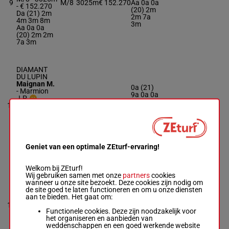
9
M/8
3025m
€ 152.270
Aa 0a 0a
- € 152.270
(20) 2m
Da (21) 2m
2m 7a
4m 3m 8m
3m
Aa 0a 0a
(20) 2m 2m
7a 3m
DIAMANT
DU LUPIN
Maignan M.
0a (21)
-
Marmion
9a 0a 0a
J.P.
7a 9a 3a
10
R/9 - 3025m
R/9
3025m
€ 167.570
(20) 4a
- € 167.570
0a 0a 2a
0a (21) 9a
3a
0a 0a 7a 9a
3a (20) 4a
0a 0a 2a 3a
Geniet van een optimale ZEturf-ervaring!
Welkom bij ZEturf!
FORTO DEO
Wij gebruiken samen met onze
partners
cookies
wanneer u onze site bezoekt. Deze cookies zijn nodig om
Rochard B.
-
(21) 5m
de site goed te laten functioneren en om u onze diensten
Terry F.
3m Dm
aan te bieden. Het gaat om:
R/8 - 3025m
1'12"0
0a 1m
11
R/8
3025m
-
1'12"0
-
€ 177.790
1m 6a 4a
Functionele cookies. Deze zijn noodzakelijk voor
€ 177.790
4m 5a 1a
het organiseren en aanbieden van
(21) 5m 3m
3a
weddenschappen en een goed werkende website
Dm 0a 1m